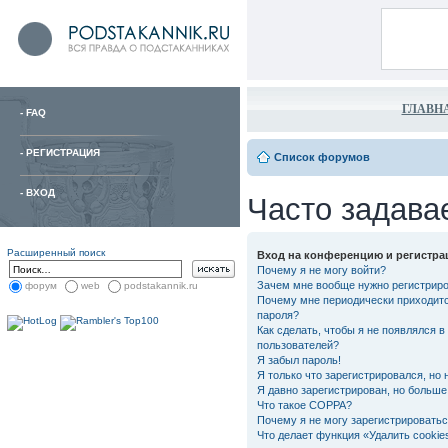
ГЛАВН
-
FAQ
-
РЕГИСТРАЦИЯ
Список форумов
-
ВХОД
Часто задава
Расширенный поиск
Вход на конференцию и регистра
Почему я не могу войти?
Зачем мне вообще нужно регистрир
форум
web
podstakannik.ru
Почему мне периодически приходитс
пароля?
Как сделать, чтобы я не появлялся в
пользователей?
Я забыл пароль!
Я только что зарегистрировался, но 
Я давно зарегистрирован, но больше 
Что такое COPPA?
Почему я не могу зарегистрировать
Что делает функция «Удалить cooki