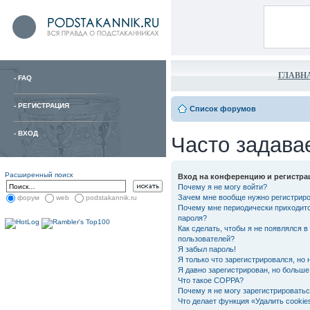
ГЛАВН
-
FAQ
-
РЕГИСТРАЦИЯ
Список форумов
-
ВХОД
Часто задава
Расширенный поиск
Вход на конференцию и регистра
Почему я не могу войти?
Зачем мне вообще нужно регистрир
форум
web
podstakannik.ru
Почему мне периодически приходитс
пароля?
Как сделать, чтобы я не появлялся в
пользователей?
Я забыл пароль!
Я только что зарегистрировался, но 
Я давно зарегистрирован, но больше 
Что такое COPPA?
Почему я не могу зарегистрировать
Что делает функция «Удалить cooki