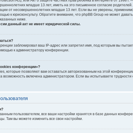
Protection Act), или Акт о защите частных прав ребёнка в интернете от 1998 
шеннолетних младше 13 лет, иметь на это письменное согласие родителей. 
ии от несовершеннолетних младше 13 лет. Если вы не уверены, применимо л
ощью к юрисконсульту. Обратите внимание, что phpBB Group не может дават
казанных ниже.
ссии данный акт не имеет юридической силы.
ваться?
енции заблокировал ваш IP-адрес или запретил имя, под которым вы пытает
помощью к администратору конференции.
cookies конференции»?
ies, которые позволяют вам оставаться авторизованным на этой конференции
а возможность включена администратором. Если вы испытываете трудности с
пользователя
и?
ванным пользователем, все ваши настройки хранятся в базе данных конфере
цы. Там вы можете изменить все свои настройки.