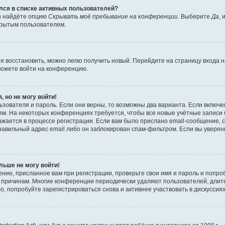
ялся в списке активных пользователей?
вы найдёте опцию
Скрывать моё пребывание на конференции
. Выберите
Да
,
крытым пользователем.
зя восстановить, можно легко получить новый. Перейдите на страницу входа
сможете войти на конференцию.
, но не могу войти!
зователя и пароль. Если они верны, то возможны два варианта. Если включе
м. На некоторых конференциях требуется, чтобы все новые учётные записи
жается в процессе регистрации. Если вам было прислано email-сообщение, 
равильный адрес email либо он заблокирован спам-фильтром. Если вы уверены
льше не могу войти!
ние, присланное вам при регистрации, проверьте свои имя и пароль и попро
то причинам. Многие конференции периодически удаляют пользователей, дли
, попробуйте зарегистрироваться снова и активнее участвовать в дискуссиях