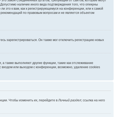
г. — это закон Соединённых Штатов, требующий от сайтов, которые могут
Допустимо наличие иного вида подтверждения того, что опекуны
и это к вам, как к регистрирующемуся на конференции, или к самой
ь рекомендаций по правовым вопросам и не является объектом
есь зарегистрироваться. Он также мог отключить регистрацию новых
, а также выполняют другие функции, такие как отслеживание
 входом или выходом с конференции, возможно, удаление cookies
нции. Чтобы изменить их, перейдите в
Личный раздел
; ссылка на него