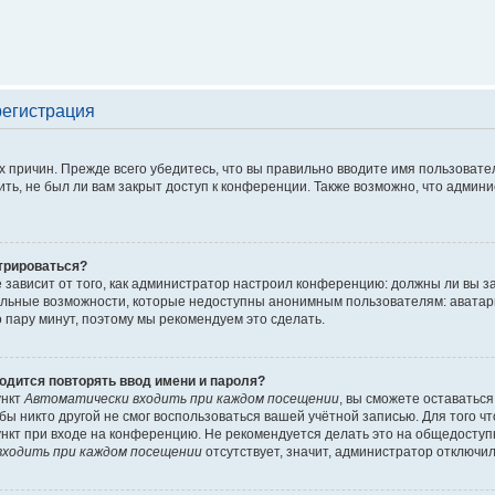
регистрация
 причин. Прежде всего убедитесь, что вы правильно вводите имя пользовате
ть, не был ли вам закрыт доступ к конференции. Также возможно, что адми
трироваться?
ё зависит от того, как администратор настроил конференцию: должны ли вы 
льные возможности, которые недоступны анонимным пользователям: аватары, 
го пару минут, поэтому мы рекомендуем это сделать.
одится повторять ввод имени и пароля?
ункт
Автоматически входить при каждом посещении
, вы сможете оставатьс
обы никто другой не смог воспользоваться вашей учётной записью. Для того 
нкт при входе на конференцию. Не рекомендуется делать это на общедоступ
ходить при каждом посещении
отсутствует, значит, администратор отключил