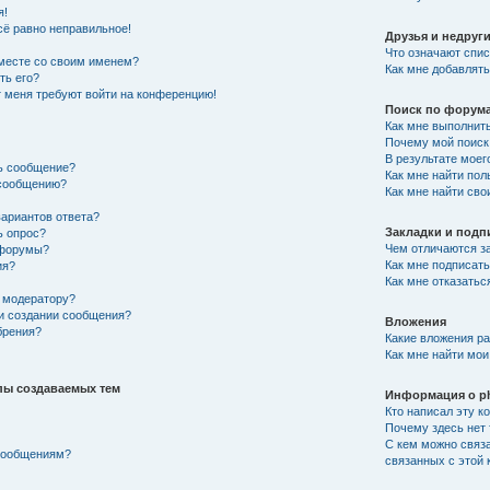
я!
сё равно неправильное!
Друзья и недруг
Что означают спис
вместе со своим именем?
Как мне добавлять
ть его?
от меня требуют войти на конференцию!
Поиск по форум
Как мне выполнит
Почему мой поиск 
В результате моег
ть сообщение?
Как мне найти по
 сообщению?
Как мне найти св
вариантов ответа?
Закладки и подп
ь опрос?
Чем отличаются за
 форумы?
Как мне подписат
ия?
Как мне отказатьс
 модератору?
ри создании сообщения?
Вложения
брения?
Какие вложения р
Как мне найти мои
пы создаваемых тем
Информация о p
Кто написал эту 
Почему здесь нет 
С кем можно связа
 сообщениям?
связанных с этой