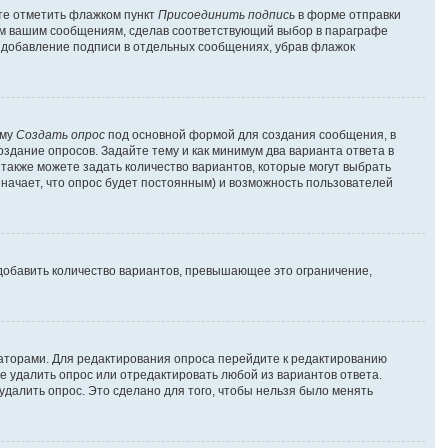
ете отметить флажком пункт
Присоединить подпись
в форме отправки
ем вашим сообщениям, сделав соответствующий выбор в параграфе
ь добавление подписи в отдельных сообщениях, убрав флажок
рму
Создать опрос
под основной формой для создания сообщения, в
оздание опросов. Задайте тему и как минимум два варианта ответа в
 также можете задать количество вариантов, которые могут выбрать
значает, что опрос будет постоянным) и возможность пользователей
добавить количество вариантов, превышающее это ограничение,
раторами. Для редактирования опроса перейдите к редактированию
те удалить опрос или отредактировать любой из вариантов ответа.
удалить опрос. Это сделано для того, чтобы нельзя было менять