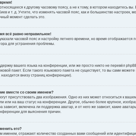
время!
тносящееся к другому часовому поясу, а не к тому, в котором находитесь вы. 
Киев и т. д. Учтите, что изменять часовой пояс, как и большинство настроек, 
ачный момент сделать это.
емя всё равно неправильное!
 указали часовой пояс и настройку летнего времени, но время отображается 
тора для устранения проблемы.
держку вашего языка на конференции, или же просто никто не перевёл phpB
ыковой пакет. Если такого языкового пакета не существует, то вы сами мож
а находится внизу страниц конференции).
ние вместе со своим именем?
гут присутствовать два изображения. Одно из них может относиться к вашем
ли или на ваш статус на конференции. Другое, обычно более крупное, изобр
 зависит, включена ли поддержка аватар, и от него же зависит, какие авата
онференции для выяснения причин.
зменить его?
м именем, отражают количество созданных вами сообщений или идентифици