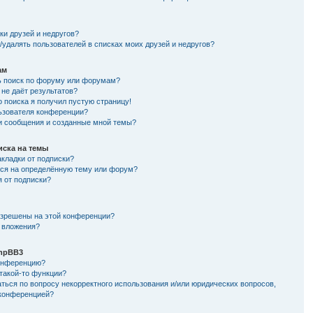
и
ки друзей и недругов?
/удалять пользователей в списках моих друзей и недругов?
ам
ь поиск по форуму или форумам?
не даёт результатов?
о поиска я получил пустую страницу!
льзователя конференции?
ои сообщения и созданные мной темы?
иска на темы
кладки от подписки?
ься на определённую тему или форум?
я от подписки?
азрешены на этой конференции?
 вложения?
hpBB3
конференцию?
такой-то функции?
ться по вопросу некорректного использования и/или юридических вопросов,
 конференцией?