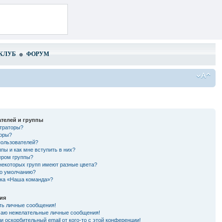
КЛУБ
ФОРУМ
телей и группы
страторы?
торы?
пользователей?
ппы и как мне вступить в них?
ером группы?
некоторых групп имеют разные цвета?
по умолчанию?
лка «Наша команда»?
ия
ть личные сообщения!
чаю нежелательные личные сообщения!
и оскорбительный email от кого-то с этой конференции!