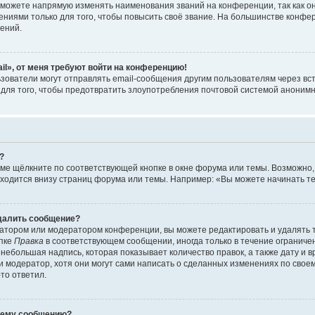
можете напрямую изменять наименования званий на конференции, так как о
иями только для того, чтобы повысить своё звание. На большинстве конфе
ений.
il», от меня требуют войти на конференцию!
зователи могут отправлять email-сообщения другим пользователям через вс
 для того, чтобы предотвратить злоупотребления почтовой системой аноним
?
ме щёлкните по соответствующей кнопке в окне форума или темы. Возможно,
ходится внизу страниц форума или темы. Например: «Вы можете начинать тем
удалить сообщение?
атором или модератором конференции, вы можете редактировать и удалять 
опке
Правка
в соответствующем сообщении, иногда только в течение ограничен
небольшая надпись, которая показывает количество правок, а также дату и 
 модератор, хотя они могут сами написать о сделанных изменениях по своем
-то ответил.
воему сообщению?