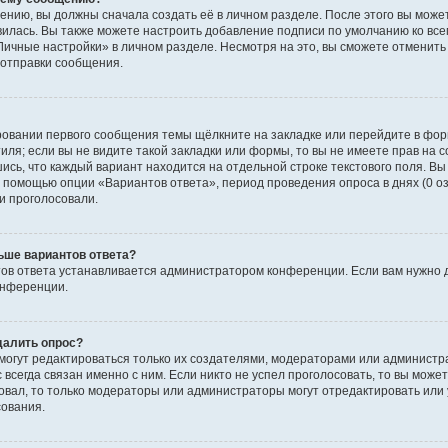
ению, вы должны сначала создать её в личном разделе. После этого вы мож
вилась. Вы также можете настроить добавление подписи по умолчанию ко вс
ичные настройки» в личном разделе. Несмотря на это, вы сможете отменит
отправки сообщения.
ровании первого сообщения темы щёлкните на закладке или перейдите в фо
иля; если вы не видите такой закладки или формы, то вы не имеете прав на с
ись, что каждый вариант находится на отдельной строке текстового поля. Вы
с помощью опции «Вариантов ответа», период проведения опроса в днях (0 о
и проголосовали.
ьше вариантов ответа?
ов ответа устанавливается администратором конференции. Если вам нужно 
онференции.
далить опрос?
ы могут редактироваться только их создателями, модераторами или админист
 всегда связан именно с ним. Если никто не успел проголосовать, то вы може
совал, то только модераторы или администраторы могут отредактировать или 
сования.