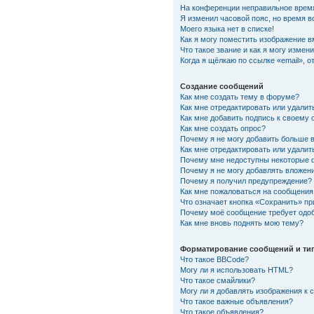
На конференции неправильное врем
Я изменил часовой пояс, но время в
Моего языка нет в списке!
Как я могу поместить изображение 
Что такое звание и как я могу измени
Когда я щёлкаю по ссылке «email», 
Создание сообщений
Как мне создать тему в форуме?
Как мне отредактировать или удали
Как мне добавить подпись к своему
Как мне создать опрос?
Почему я не могу добавить больше 
Как мне отредактировать или удалит
Почему мне недоступны некоторые
Почему я не могу добавлять вложен
Почему я получил предупреждение?
Как мне пожаловаться на сообщения
Что означает кнопка «Сохранить» п
Почему моё сообщение требует одо
Как мне вновь поднять мою тему?
Форматирование сообщений и ти
Что такое BBCode?
Могу ли я использовать HTML?
Что такое смайлики?
Могу ли я добавлять изображения к
Что такое важные объявления?
Что такое объявления?