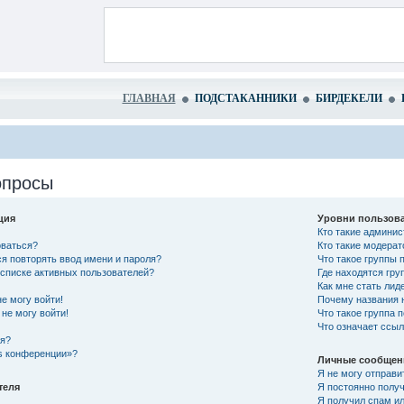
ГЛАВНАЯ
ПОДСТАКАННИКИ
БИРДЕКЕЛИ
опросы
ция
Уровни пользова
Кто такие админи
оваться?
Кто такие модера
я повторять ввод имени и пароля?
Что такое группы 
в списке активных пользователей?
Где находятся гру
Как мне стать лид
не могу войти!
Почему названия 
не могу войти!
Что такое группа 
Что означает ссы
ся?
es конференции»?
Личные сообщен
Я не могу отправи
теля
Я постоянно полу
Я получил спам ил