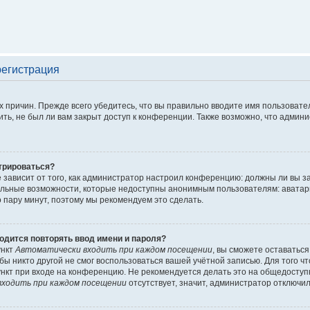
регистрация
 причин. Прежде всего убедитесь, что вы правильно вводите имя пользовате
ть, не был ли вам закрыт доступ к конференции. Также возможно, что адми
трироваться?
ё зависит от того, как администратор настроил конференцию: должны ли вы 
льные возможности, которые недоступны анонимным пользователям: аватары, 
го пару минут, поэтому мы рекомендуем это сделать.
одится повторять ввод имени и пароля?
ункт
Автоматически входить при каждом посещении
, вы сможете оставатьс
обы никто другой не смог воспользоваться вашей учётной записью. Для того 
нкт при входе на конференцию. Не рекомендуется делать это на общедоступ
ходить при каждом посещении
отсутствует, значит, администратор отключил