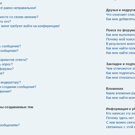
я!
сё равно неправильное!
Друзья и недруг
Что означают спис
вместе со своим именем?
Как мне добавлять
ть его?
от меня требуют войти на конференцию!
Поиск по форум
Как мне выполнит
Почему мой поиск 
В результате моег
ть сообщение?
Как мне найти по
 сообщению?
Как мне найти св
вариантов ответа?
Закладки и подп
ь опрос?
Чем отличаются за
 форумы?
Как мне подписат
ия?
Как мне отказатьс
 модератору?
ри создании сообщения?
Вложения
брения?
Какие вложения р
Как мне найти мои
пы создаваемых тем
Информация о p
Кто написал эту 
Почему здесь нет 
С кем можно связа
 сообщениям?
связанных с этой