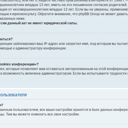
Protection Act), или Акт о защите частных прав ребёнка в интернете от 1998 
шеннолетних младше 13 лет, иметь на это письменное согласие родителей. 
ии от несовершеннолетних младше 13 лет. Если вы не уверены, применимо л
ощью к юрисконсульту. Обратите внимание, что phpBB Group не может дават
казанных ниже.
ссии данный акт не имеет юридической силы.
ваться?
енции заблокировал ваш IP-адрес или запретил имя, под которым вы пытает
помощью к администратору конференции.
cookies конференции»?
ies, которые позволяют вам оставаться авторизованным на этой конференции
а возможность включена администратором. Если вы испытываете трудности с
пользователя
и?
ванным пользователем, все ваши настройки хранятся в базе данных конфере
цы. Там вы можете изменить все свои настройки.