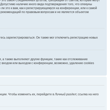
г. — это закон Соединённых Штатов, требующий от сайтов, которые могут
Допустимо наличие иного вида подтверждения того, что опекуны
и это к вам, как к регистрирующемуся на конференции, или к самой
ь рекомендаций по правовым вопросам и не является объектом
есь зарегистрироваться. Он также мог отключить регистрацию новых
, а также выполняют другие функции, такие как отслеживание
 входом или выходом с конференции, возможно, удаление cookies
нции. Чтобы изменить их, перейдите в
Личный раздел
; ссылка на него