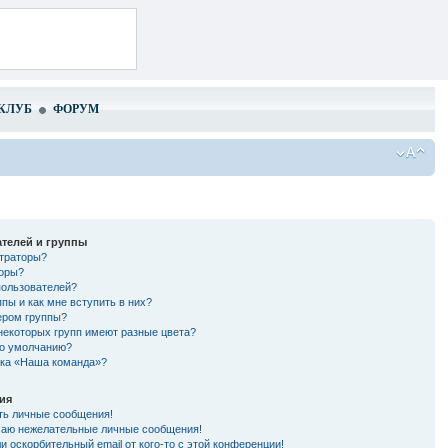
КЛУБ
ФОРУМ
телей и группы
страторы?
торы?
пользователей?
ппы и как мне вступить в них?
ером группы?
некоторых групп имеют разные цвета?
по умолчанию?
лка «Наша команда»?
ия
ть личные сообщения!
чаю нежелательные личные сообщения!
и оскорбительный email от кого-то с этой конференции!