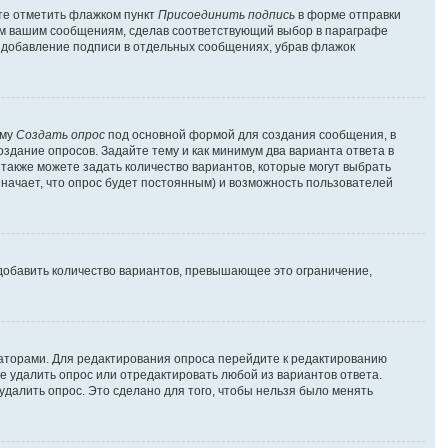
ете отметить флажком пункт
Присоединить подпись
в форме отправки
ем вашим сообщениям, сделав соответствующий выбор в параграфе
ь добавление подписи в отдельных сообщениях, убрав флажок
рму
Создать опрос
под основной формой для создания сообщения, в
оздание опросов. Задайте тему и как минимум два варианта ответа в
 также можете задать количество вариантов, которые могут выбрать
значает, что опрос будет постоянным) и возможность пользователей
добавить количество вариантов, превышающее это ограничение,
раторами. Для редактирования опроса перейдите к редактированию
те удалить опрос или отредактировать любой из вариантов ответа.
удалить опрос. Это сделано для того, чтобы нельзя было менять