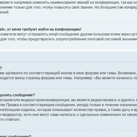
можете напрямую изменять наименования званий на конференции, так как о
иями только для того, чтобы повысить своё звание. На большинстве конфе
ений.
il», от меня требуют войти на конференцию!
зователи могут отправлять email-сообщения другим пользователям через вс
 для того, чтобы предотвратить злоупотребления почтовой системой аноним
?
ме щёлкните по соответствующей кнопке в окне форума или темы. Возможно,
ходится внизу страниц форума или темы. Например: «Вы можете начинать тем
удалить сообщение?
атором или модератором конференции, вы можете редактировать и удалять 
опке
Правка
в соответствующем сообщении, иногда только в течение ограничен
небольшая надпись, которая показывает количество правок, а также дату и 
 модератор, хотя они могут сами написать о сделанных изменениях по своем
-то ответил.
воему сообщению?