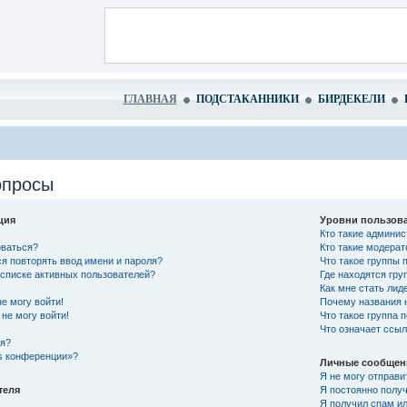
ГЛАВНАЯ
ПОДСТАКАННИКИ
БИРДЕКЕЛИ
опросы
ция
Уровни пользова
Кто такие админи
оваться?
Кто такие модера
я повторять ввод имени и пароля?
Что такое группы 
в списке активных пользователей?
Где находятся гру
Как мне стать лид
не могу войти!
Почему названия 
не могу войти!
Что такое группа 
Что означает ссы
ся?
es конференции»?
Личные сообщен
Я не могу отправи
теля
Я постоянно полу
Я получил спам ил