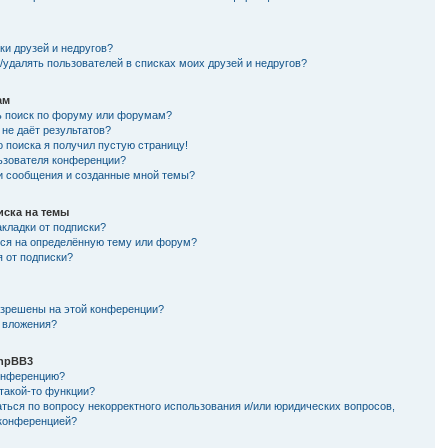
и
ки друзей и недругов?
/удалять пользователей в списках моих друзей и недругов?
ам
ь поиск по форуму или форумам?
не даёт результатов?
о поиска я получил пустую страницу!
льзователя конференции?
ои сообщения и созданные мной темы?
иска на темы
кладки от подписки?
ься на определённую тему или форум?
я от подписки?
азрешены на этой конференции?
 вложения?
hpBB3
конференцию?
такой-то функции?
ться по вопросу некорректного использования и/или юридических вопросов,
 конференцией?