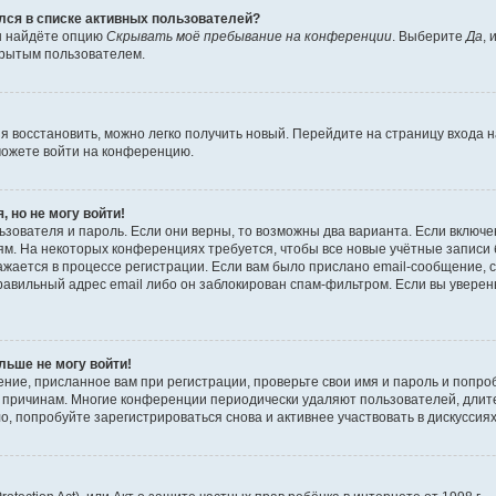
ялся в списке активных пользователей?
вы найдёте опцию
Скрывать моё пребывание на конференции
. Выберите
Да
,
крытым пользователем.
зя восстановить, можно легко получить новый. Перейдите на страницу входа
сможете войти на конференцию.
, но не могу войти!
зователя и пароль. Если они верны, то возможны два варианта. Если включе
м. На некоторых конференциях требуется, чтобы все новые учётные записи
жается в процессе регистрации. Если вам было прислано email-сообщение, 
равильный адрес email либо он заблокирован спам-фильтром. Если вы уверены
льше не могу войти!
ние, присланное вам при регистрации, проверьте свои имя и пароль и попро
то причинам. Многие конференции периодически удаляют пользователей, дли
, попробуйте зарегистрироваться снова и активнее участвовать в дискуссиях