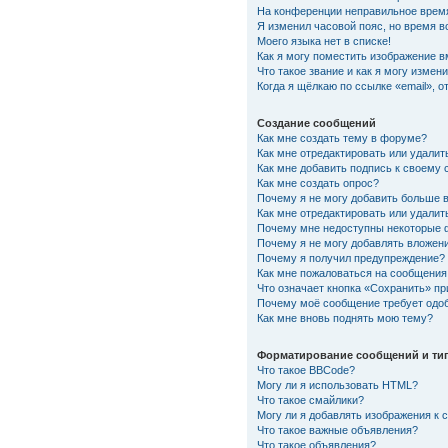
На конференции неправильное врем
Я изменил часовой пояс, но время в
Моего языка нет в списке!
Как я могу поместить изображение 
Что такое звание и как я могу измени
Когда я щёлкаю по ссылке «email», 
Создание сообщений
Как мне создать тему в форуме?
Как мне отредактировать или удали
Как мне добавить подпись к своему
Как мне создать опрос?
Почему я не могу добавить больше 
Как мне отредактировать или удалит
Почему мне недоступны некоторые
Почему я не могу добавлять вложен
Почему я получил предупреждение?
Как мне пожаловаться на сообщения
Что означает кнопка «Сохранить» п
Почему моё сообщение требует одо
Как мне вновь поднять мою тему?
Форматирование сообщений и ти
Что такое BBCode?
Могу ли я использовать HTML?
Что такое смайлики?
Могу ли я добавлять изображения к
Что такое важные объявления?
Что такое объявления?