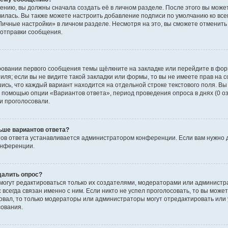
ению, вы должны сначала создать её в личном разделе. После этого вы мож
вилась. Вы также можете настроить добавление подписи по умолчанию ко вс
ичные настройки» в личном разделе. Несмотря на это, вы сможете отменит
отправки сообщения.
ровании первого сообщения темы щёлкните на закладке или перейдите в фо
иля; если вы не видите такой закладки или формы, то вы не имеете прав на с
ись, что каждый вариант находится на отдельной строке текстового поля. Вы
с помощью опции «Вариантов ответа», период проведения опроса в днях (0 о
и проголосовали.
ьше вариантов ответа?
ов ответа устанавливается администратором конференции. Если вам нужно 
онференции.
далить опрос?
ы могут редактироваться только их создателями, модераторами или админист
 всегда связан именно с ним. Если никто не успел проголосовать, то вы може
совал, то только модераторы или администраторы могут отредактировать или 
сования.