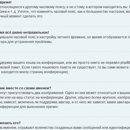
время!
тносящееся к другому часовому поясу, а не к тому, в котором находитесь вы. 
Киев и т. д. Учтите, что изменять часовой пояс, как и большинство настроек, 
ачный момент сделать это.
емя всё равно неправильное!
 указали часовой пояс и настройку летнего времени, но время отображается 
тора для устранения проблемы.
держку вашего языка на конференции, или же просто никто не перевёл phpB
ыковой пакет. Если такого языкового пакета не существует, то вы сами мож
а находится внизу страниц конференции).
ние вместе со своим именем?
гут присутствовать два изображения. Одно из них может относиться к вашем
ли или на ваш статус на конференции. Другое, обычно более крупное, изобр
 зависит, включена ли поддержка аватар, и от него же зависит, какие авата
онференции для выяснения причин.
зменить его?
м именем, отражают количество созданных вами сообщений или идентифици