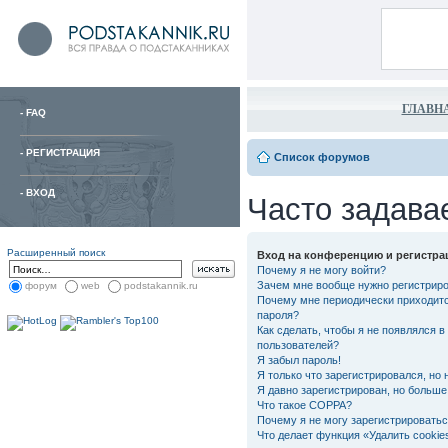
ГЛАВН
-
FAQ
-
РЕГИСТРАЦИЯ
Список форумов
-
ВХОД
Часто задава
Расширенный поиск
Вход на конференцию и регистра
Почему я не могу войти?
Зачем мне вообще нужно регистрир
форум
web
podstakannik.ru
Почему мне периодически приходитс
пароля?
Как сделать, чтобы я не появлялся в
пользователей?
Я забыл пароль!
Я только что зарегистрировался, но 
Я давно зарегистрирован, но больше 
Что такое COPPA?
Почему я не могу зарегистрировать
Что делает функция «Удалить cooki