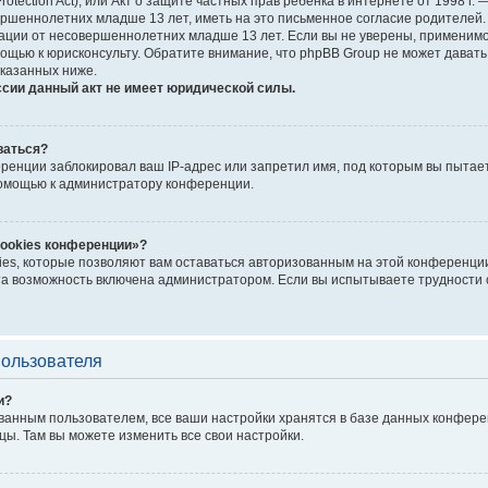
Protection Act), или Акт о защите частных прав ребёнка в интернете от 1998 
шеннолетних младше 13 лет, иметь на это письменное согласие родителей. 
ии от несовершеннолетних младше 13 лет. Если вы не уверены, применимо л
ощью к юрисконсульту. Обратите внимание, что phpBB Group не может дават
казанных ниже.
ссии данный акт не имеет юридической силы.
ваться?
енции заблокировал ваш IP-адрес или запретил имя, под которым вы пытает
помощью к администратору конференции.
cookies конференции»?
ies, которые позволяют вам оставаться авторизованным на этой конференции
а возможность включена администратором. Если вы испытываете трудности с
пользователя
и?
ванным пользователем, все ваши настройки хранятся в базе данных конфере
цы. Там вы можете изменить все свои настройки.