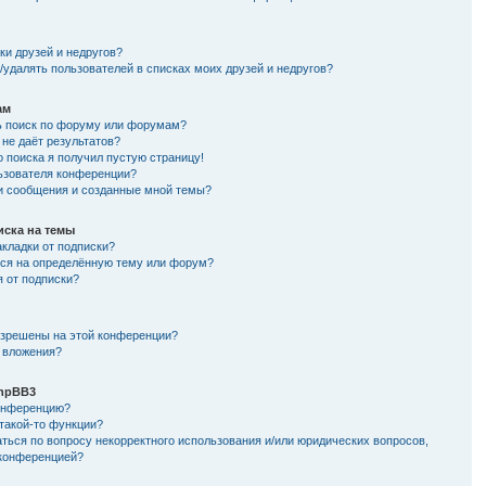
и
ки друзей и недругов?
/удалять пользователей в списках моих друзей и недругов?
ам
ь поиск по форуму или форумам?
не даёт результатов?
о поиска я получил пустую страницу!
льзователя конференции?
ои сообщения и созданные мной темы?
иска на темы
кладки от подписки?
ься на определённую тему или форум?
я от подписки?
азрешены на этой конференции?
 вложения?
hpBB3
конференцию?
такой-то функции?
ться по вопросу некорректного использования и/или юридических вопросов,
 конференцией?