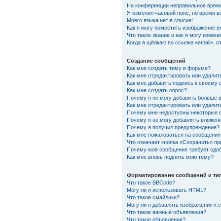
На конференции неправильное врем
Я изменил часовой пояс, но время в
Моего языка нет в списке!
Как я могу поместить изображение 
Что такое звание и как я могу измени
Когда я щёлкаю по ссылке «email», 
Создание сообщений
Как мне создать тему в форуме?
Как мне отредактировать или удали
Как мне добавить подпись к своему
Как мне создать опрос?
Почему я не могу добавить больше 
Как мне отредактировать или удалит
Почему мне недоступны некоторые
Почему я не могу добавлять вложен
Почему я получил предупреждение?
Как мне пожаловаться на сообщения
Что означает кнопка «Сохранить» п
Почему моё сообщение требует одо
Как мне вновь поднять мою тему?
Форматирование сообщений и ти
Что такое BBCode?
Могу ли я использовать HTML?
Что такое смайлики?
Могу ли я добавлять изображения к
Что такое важные объявления?
Что такое объявления?