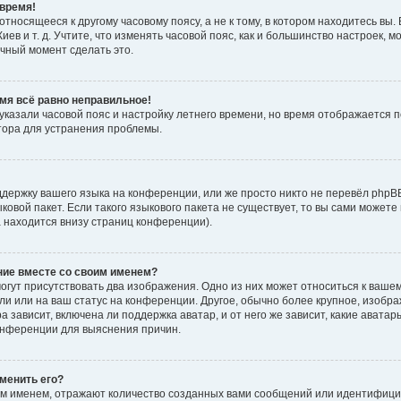
время!
тносящееся к другому часовому поясу, а не к тому, в котором находитесь вы. 
Киев и т. д. Учтите, что изменять часовой пояс, как и большинство настроек, 
ачный момент сделать это.
емя всё равно неправильное!
 указали часовой пояс и настройку летнего времени, но время отображается 
тора для устранения проблемы.
держку вашего языка на конференции, или же просто никто не перевёл phpB
ыковой пакет. Если такого языкового пакета не существует, то вы сами мож
а находится внизу страниц конференции).
ние вместе со своим именем?
гут присутствовать два изображения. Одно из них может относиться к вашем
ли или на ваш статус на конференции. Другое, обычно более крупное, изобр
 зависит, включена ли поддержка аватар, и от него же зависит, какие авата
онференции для выяснения причин.
зменить его?
м именем, отражают количество созданных вами сообщений или идентифици