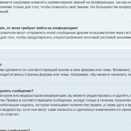
можете напрямую изменять наименования званий на конференции, так как о
иями только для того, чтобы повысить своё звание. На большинстве конфе
ений.
il», от меня требуют войти на конференцию!
зователи могут отправлять email-сообщения другим пользователям через вс
 для того, чтобы предотвратить злоупотребления почтовой системой аноним
?
ме щёлкните по соответствующей кнопке в окне форума или темы. Возможно,
ходится внизу страниц форума или темы. Например: «Вы можете начинать тем
удалить сообщение?
атором или модератором конференции, вы можете редактировать и удалять 
опке
Правка
в соответствующем сообщении, иногда только в течение ограничен
небольшая надпись, которая показывает количество правок, а также дату и 
 модератор, хотя они могут сами написать о сделанных изменениях по своем
-то ответил.
воему сообщению?