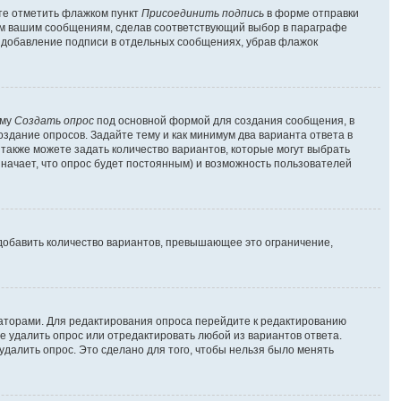
ете отметить флажком пункт
Присоединить подпись
в форме отправки
ем вашим сообщениям, сделав соответствующий выбор в параграфе
ь добавление подписи в отдельных сообщениях, убрав флажок
рму
Создать опрос
под основной формой для создания сообщения, в
оздание опросов. Задайте тему и как минимум два варианта ответа в
 также можете задать количество вариантов, которые могут выбрать
значает, что опрос будет постоянным) и возможность пользователей
добавить количество вариантов, превышающее это ограничение,
раторами. Для редактирования опроса перейдите к редактированию
те удалить опрос или отредактировать любой из вариантов ответа.
удалить опрос. Это сделано для того, чтобы нельзя было менять