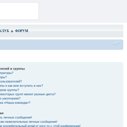
КЛУБ
ФОРУМ
телей и группы
страторы?
торы?
пользователей?
ппы и как мне вступить в них?
ером группы?
некоторых групп имеют разные цвета?
по умолчанию?
лка «Наша команда»?
ия
ть личные сообщения!
чаю нежелательные личные сообщения!
и оскорбительный email от кого-то с этой конференции!