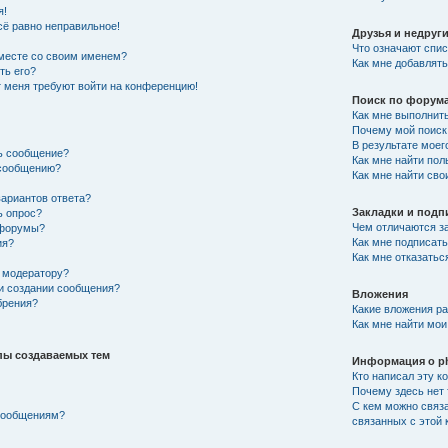
я!
сё равно неправильное!
Друзья и недруг
Что означают спис
вместе со своим именем?
Как мне добавлять
ть его?
от меня требуют войти на конференцию!
Поиск по форум
Как мне выполнит
Почему мой поиск 
В результате моег
ть сообщение?
Как мне найти по
 сообщению?
Как мне найти св
вариантов ответа?
Закладки и подп
ь опрос?
Чем отличаются за
 форумы?
Как мне подписат
ия?
Как мне отказатьс
 модератору?
ри создании сообщения?
Вложения
брения?
Какие вложения р
Как мне найти мои
пы создаваемых тем
Информация о p
Кто написал эту 
Почему здесь нет 
С кем можно связа
 сообщениям?
связанных с этой