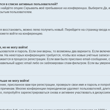
ялся в списке активных пользователей?
вы найдёте опцию
Скрывать моё пребывание на конференции
. Выберите
Да
,
крытым пользователем.
зя восстановить, можно легко получить новый. Перейдите на страницу входа
сможете войти на конференцию.
, но не могу войти!
зователя и пароль. Если они верны, то возможны два варианта. Если включе
м. На некоторых конференциях требуется, чтобы все новые учётные записи
жается в процессе регистрации. Если вам было прислано email-сообщение, 
равильный адрес email либо он заблокирован спам-фильтром. Если вы уверены
льше не могу войти!
ние, присланное вам при регистрации, проверьте свои имя и пароль и попро
то причинам. Многие конференции периодически удаляют пользователей, дли
, попробуйте зарегистрироваться снова и активнее участвовать в дискуссиях