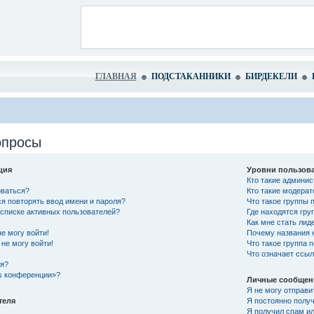
ГЛАВНАЯ
ПОДСТАКАННИКИ
БИРДЕКЕЛИ
опросы
ция
Уровни пользова
Кто такие админи
оваться?
Кто такие модера
я повторять ввод имени и пароля?
Что такое группы 
в списке активных пользователей?
Где находятся гру
Как мне стать лид
не могу войти!
Почему названия 
не могу войти!
Что такое группа 
Что означает ссы
ся?
es конференции»?
Личные сообщен
Я не могу отправи
теля
Я постоянно полу
Я получил спам ил