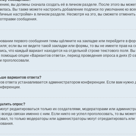
ению, вы должны сначала создать её в личном разделе. После этого вы мож
вилась. Вы также можете настроить добавление подписи по умолчанию ко вс
ичные настройки» в личном разделе. Несмотря на это, вы сможете отменит
отправки сообщения.
ровании первого сообщения темы щёлкните на закладке или перейдите в фо
иля; если вы не видите такой закладки или формы, то вы не имеете прав на с
ись, что каждый вариант находится на отдельной строке текстового поля. Вы
с помощью опции «Вариантов ответа», период проведения опроса в днях (0 о
и проголосовали.
ьше вариантов ответа?
ов ответа устанавливается администратором конференции. Если вам нужно 
онференции.
далить опрос?
ы могут редактироваться только их создателями, модераторами или админист
 всегда связан именно с ним. Если никто не успел проголосовать, то вы може
совал, то только модераторы или администраторы могут отредактировать или 
сования.