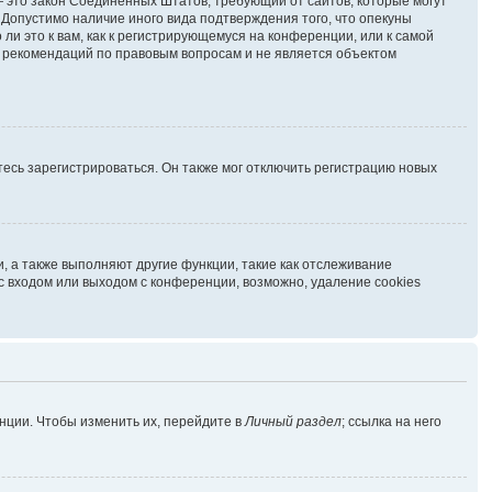
г. — это закон Соединённых Штатов, требующий от сайтов, которые могут
Допустимо наличие иного вида подтверждения того, что опекуны
и это к вам, как к регистрирующемуся на конференции, или к самой
ь рекомендаций по правовым вопросам и не является объектом
есь зарегистрироваться. Он также мог отключить регистрацию новых
, а также выполняют другие функции, такие как отслеживание
 входом или выходом с конференции, возможно, удаление cookies
нции. Чтобы изменить их, перейдите в
Личный раздел
; ссылка на него