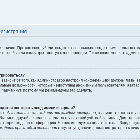
регистрация
 причин. Прежде всего убедитесь, что вы правильно вводите имя пользовате
ть, не был ли вам закрыт доступ к конференции. Также возможно, что адми
трироваться?
ё зависит от того, как администратор настроил конференцию: должны ли вы 
льные возможности, которые недоступны анонимным пользователям: аватары, 
го пару минут, поэтому мы рекомендуем это сделать.
одится повторять ввод имени и пароля?
ункт
Автоматически входить при каждом посещении
, вы сможете оставатьс
обы никто другой не смог воспользоваться вашей учётной записью. Для того 
нкт при входе на конференцию. Не рекомендуется делать это на общедоступ
ходить при каждом посещении
отсутствует, значит, администратор отключил