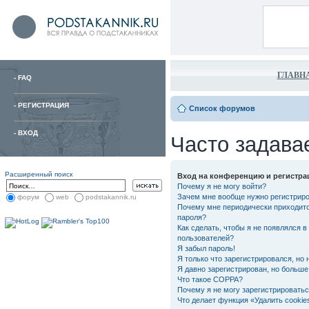
ГЛАВН
-
FAQ
-
РЕГИСТРАЦИЯ
Список форумов
-
ВХОД
Часто задава
Расширенный поиск
Вход на конференцию и регистра
Почему я не могу войти?
Зачем мне вообще нужно регистрир
форум
web
podstakannik.ru
Почему мне периодически приходитс
пароля?
Как сделать, чтобы я не появлялся в
пользователей?
Я забыл пароль!
Я только что зарегистрировался, но 
Я давно зарегистрирован, но больше 
Что такое COPPA?
Почему я не могу зарегистрировать
Что делает функция «Удалить cooki