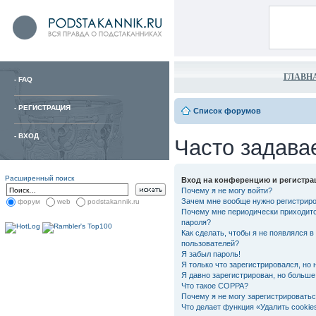
ГЛАВН
-
FAQ
-
РЕГИСТРАЦИЯ
Список форумов
-
ВХОД
Часто задава
Расширенный поиск
Вход на конференцию и регистра
Почему я не могу войти?
Зачем мне вообще нужно регистрир
форум
web
podstakannik.ru
Почему мне периодически приходитс
пароля?
Как сделать, чтобы я не появлялся в
пользователей?
Я забыл пароль!
Я только что зарегистрировался, но 
Я давно зарегистрирован, но больше 
Что такое COPPA?
Почему я не могу зарегистрировать
Что делает функция «Удалить cooki