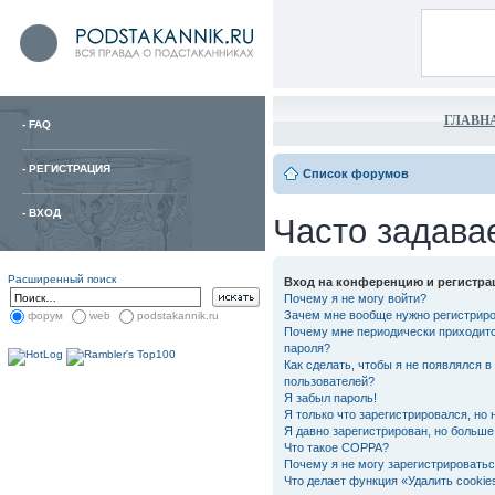
ГЛАВН
-
FAQ
-
РЕГИСТРАЦИЯ
Список форумов
-
ВХОД
Часто задава
Расширенный поиск
Вход на конференцию и регистра
Почему я не могу войти?
Зачем мне вообще нужно регистрир
форум
web
podstakannik.ru
Почему мне периодически приходитс
пароля?
Как сделать, чтобы я не появлялся в
пользователей?
Я забыл пароль!
Я только что зарегистрировался, но 
Я давно зарегистрирован, но больше 
Что такое COPPA?
Почему я не могу зарегистрировать
Что делает функция «Удалить cooki