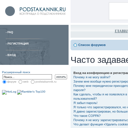
ГЛАВН
-
FAQ
-
РЕГИСТРАЦИЯ
Список форумов
-
ВХОД
Часто задава
Расширенный поиск
Вход на конференцию и регистра
Почему я не могу войти?
Зачем мне вообще нужно регистрир
форум
web
podstakannik.ru
Почему мне периодически приходитс
пароля?
Как сделать, чтобы я не появлялся в
пользователей?
Я забыл пароль!
Я только что зарегистрировался, но 
Я давно зарегистрирован, но больше 
Что такое COPPA?
Почему я не могу зарегистрировать
Что делает функция «Удалить cooki