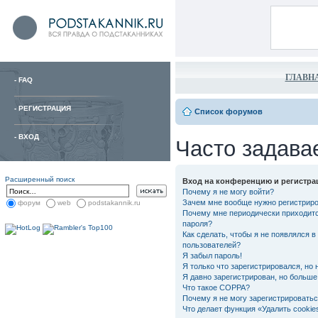
ГЛАВН
-
FAQ
-
РЕГИСТРАЦИЯ
Список форумов
-
ВХОД
Часто задава
Расширенный поиск
Вход на конференцию и регистра
Почему я не могу войти?
Зачем мне вообще нужно регистрир
форум
web
podstakannik.ru
Почему мне периодически приходитс
пароля?
Как сделать, чтобы я не появлялся в
пользователей?
Я забыл пароль!
Я только что зарегистрировался, но 
Я давно зарегистрирован, но больше 
Что такое COPPA?
Почему я не могу зарегистрировать
Что делает функция «Удалить cooki