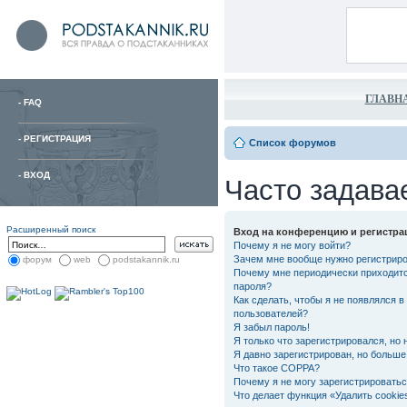
ГЛАВН
-
FAQ
-
РЕГИСТРАЦИЯ
Список форумов
-
ВХОД
Часто задава
Расширенный поиск
Вход на конференцию и регистра
Почему я не могу войти?
Зачем мне вообще нужно регистрир
форум
web
podstakannik.ru
Почему мне периодически приходитс
пароля?
Как сделать, чтобы я не появлялся в
пользователей?
Я забыл пароль!
Я только что зарегистрировался, но 
Я давно зарегистрирован, но больше 
Что такое COPPA?
Почему я не могу зарегистрировать
Что делает функция «Удалить cooki