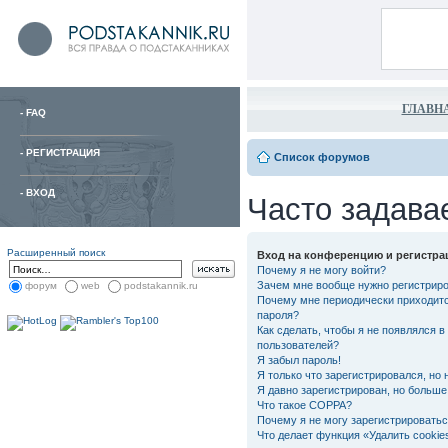
ГЛАВН
-
FAQ
-
РЕГИСТРАЦИЯ
Список форумов
-
ВХОД
Часто задава
Расширенный поиск
Вход на конференцию и регистра
Почему я не могу войти?
Зачем мне вообще нужно регистрир
форум
web
podstakannik.ru
Почему мне периодически приходитс
пароля?
Как сделать, чтобы я не появлялся в
пользователей?
Я забыл пароль!
Я только что зарегистрировался, но 
Я давно зарегистрирован, но больше 
Что такое COPPA?
Почему я не могу зарегистрировать
Что делает функция «Удалить cooki