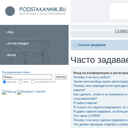
ГЛАВН
-
FAQ
-
РЕГИСТРАЦИЯ
Список форумов
-
ВХОД
Часто задава
Расширенный поиск
Вход на конференцию и регистра
Почему я не могу войти?
Зачем мне вообще нужно регистрир
форум
web
podstakannik.ru
Почему мне периодически приходитс
пароля?
Как сделать, чтобы я не появлялся в
пользователей?
Я забыл пароль!
Я только что зарегистрировался, но 
Я давно зарегистрирован, но больше 
Что такое COPPA?
Почему я не могу зарегистрировать
Что делает функция «Удалить cooki