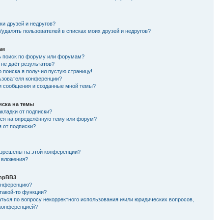
и
ки друзей и недругов?
/удалять пользователей в списках моих друзей и недругов?
ам
ь поиск по форуму или форумам?
не даёт результатов?
о поиска я получил пустую страницу!
льзователя конференции?
ои сообщения и созданные мной темы?
иска на темы
кладки от подписки?
ься на определённую тему или форум?
я от подписки?
азрешены на этой конференции?
 вложения?
hpBB3
конференцию?
такой-то функции?
ться по вопросу некорректного использования и/или юридических вопросов,
 конференцией?