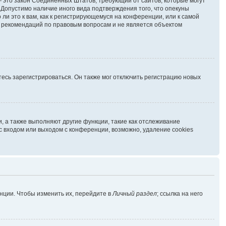
г. — это закон Соединённых Штатов, требующий от сайтов, которые могут
Допустимо наличие иного вида подтверждения того, что опекуны
и это к вам, как к регистрирующемуся на конференции, или к самой
ь рекомендаций по правовым вопросам и не является объектом
есь зарегистрироваться. Он также мог отключить регистрацию новых
, а также выполняют другие функции, такие как отслеживание
 входом или выходом с конференции, возможно, удаление cookies
нции. Чтобы изменить их, перейдите в
Личный раздел
; ссылка на него