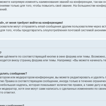
можете напрямую изменять наименования званий на конференции, так как о
иями только для того, чтобы повысить своё звание. На большинстве конфе
ений.
il», от меня требуют войти на конференцию!
зователи могут отправлять email-сообщения другим пользователям через вс
 для того, чтобы предотвратить злоупотребления почтовой системой аноним
?
ме щёлкните по соответствующей кнопке в окне форума или темы. Возможно,
ходится внизу страниц форума или темы. Например: «Вы можете начинать тем
удалить сообщение?
атором или модератором конференции, вы можете редактировать и удалять 
опке
Правка
в соответствующем сообщении, иногда только в течение ограничен
небольшая надпись, которая показывает количество правок, а также дату и 
 модератор, хотя они могут сами написать о сделанных изменениях по своем
-то ответил.
воему сообщению?