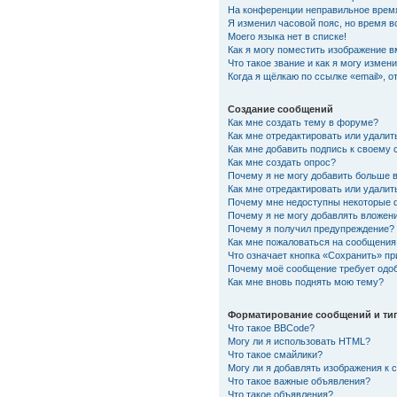
На конференции неправильное врем
Я изменил часовой пояс, но время в
Моего языка нет в списке!
Как я могу поместить изображение 
Что такое звание и как я могу измени
Когда я щёлкаю по ссылке «email», 
Создание сообщений
Как мне создать тему в форуме?
Как мне отредактировать или удали
Как мне добавить подпись к своему
Как мне создать опрос?
Почему я не могу добавить больше 
Как мне отредактировать или удалит
Почему мне недоступны некоторые
Почему я не могу добавлять вложен
Почему я получил предупреждение?
Как мне пожаловаться на сообщения
Что означает кнопка «Сохранить» п
Почему моё сообщение требует одо
Как мне вновь поднять мою тему?
Форматирование сообщений и ти
Что такое BBCode?
Могу ли я использовать HTML?
Что такое смайлики?
Могу ли я добавлять изображения к
Что такое важные объявления?
Что такое объявления?