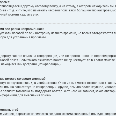
время!
тносящееся к другому часовому поясу, а не к тому, в котором находитесь вы. 
Киев и т. д. Учтите, что изменять часовой пояс, как и большинство настроек, 
ачный момент сделать это.
емя всё равно неправильное!
 указали часовой пояс и настройку летнего времени, но время отображается 
тора для устранения проблемы.
держку вашего языка на конференции, или же просто никто не перевёл phpB
ыковой пакет. Если такого языкового пакета не существует, то вы сами мож
а находится внизу страниц конференции).
ние вместе со своим именем?
гут присутствовать два изображения. Одно из них может относиться к вашем
ли или на ваш статус на конференции. Другое, обычно более крупное, изобр
 зависит, включена ли поддержка аватар, и от него же зависит, какие авата
онференции для выяснения причин.
зменить его?
м именем, отражают количество созданных вами сообщений или идентифици