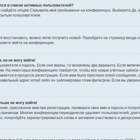
ялся в списке активных пользователей?
вы найдёте опцию
Скрывать моё пребывание на конференции
. Выберите
Да
,
крытым пользователем.
зя восстановить, можно легко получить новый. Перейдите на страницу входа
сможете войти на конференцию.
, но не могу войти!
зователя и пароль. Если они верны, то возможны два варианта. Если включе
м. На некоторых конференциях требуется, чтобы все новые учётные записи
жается в процессе регистрации. Если вам было прислано email-сообщение, 
равильный адрес email либо он заблокирован спам-фильтром. Если вы уверены
льше не могу войти!
ние, присланное вам при регистрации, проверьте свои имя и пароль и попро
то причинам. Многие конференции периодически удаляют пользователей, дли
, попробуйте зарегистрироваться снова и активнее участвовать в дискуссиях