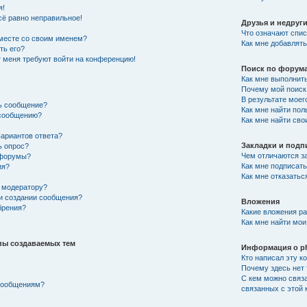
я!
сё равно неправильное!
Друзья и недруг
Что означают спис
вместе со своим именем?
Как мне добавлять
ть его?
от меня требуют войти на конференцию!
Поиск по форум
Как мне выполнит
Почему мой поиск 
В результате моег
ть сообщение?
Как мне найти по
 сообщению?
Как мне найти св
вариантов ответа?
Закладки и подп
ь опрос?
Чем отличаются за
 форумы?
Как мне подписат
ия?
Как мне отказатьс
 модератору?
ри создании сообщения?
Вложения
брения?
Какие вложения р
Как мне найти мои
пы создаваемых тем
Информация о p
Кто написал эту 
Почему здесь нет 
С кем можно связа
 сообщениям?
связанных с этой