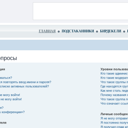
ГЛАВНАЯ
ПОДСТАКАННИКИ
БИРДЕКЕЛИ
опросы
ция
Уровни пользова
Кто такие админи
оваться?
Кто такие модера
я повторять ввод имени и пароля?
Что такое группы 
в списке активных пользователей?
Где находятся гру
Как мне стать лид
не могу войти!
Почему названия 
не могу войти!
Что такое группа 
Что означает ссы
ся?
es конференции»?
Личные сообщен
Я не могу отправи
теля
Я постоянно полу
Я получил спам ил