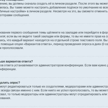
ению, вы должны сначала создать её в личном разделе. После этого вы мож
вилась. Вы также можете настроить добавление подписи по умолчанию ко вс
ичные настройки» в личном разделе. Несмотря на это, вы сможете отменит
отправки сообщения.
ровании первого сообщения темы щёлкните на закладке или перейдите в фо
иля; если вы не видите такой закладки или формы, то вы не имеете прав на с
ись, что каждый вариант находится на отдельной строке текстового поля. Вы
с помощью опции «Вариантов ответа», период проведения опроса в днях (0 о
и проголосовали.
ьше вариантов ответа?
ов ответа устанавливается администратором конференции. Если вам нужно 
онференции.
далить опрос?
ы могут редактироваться только их создателями, модераторами или админист
 всегда связан именно с ним. Если никто не успел проголосовать, то вы може
совал, то только модераторы или администраторы могут отредактировать или 
сования.