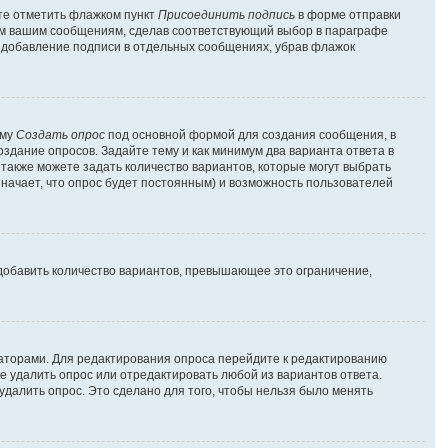
ете отметить флажком пункт
Присоединить подпись
в форме отправки
ем вашим сообщениям, сделав соответствующий выбор в параграфе
ь добавление подписи в отдельных сообщениях, убрав флажок
рму
Создать опрос
под основной формой для создания сообщения, в
оздание опросов. Задайте тему и как минимум два варианта ответа в
 также можете задать количество вариантов, которые могут выбрать
значает, что опрос будет постоянным) и возможность пользователей
добавить количество вариантов, превышающее это ограничение,
раторами. Для редактирования опроса перейдите к редактированию
те удалить опрос или отредактировать любой из вариантов ответа.
удалить опрос. Это сделано для того, чтобы нельзя было менять