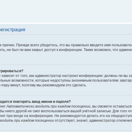
регистрация
 причин. Прежде всего убедитесь, что вы правильно вводите имя пользовате
ть, не был ли вам закрыт доступ к конференции. Также возможно, что адми
трироваться?
ё зависит от того, как администратор настроил конференцию: должны ли вы 
льные возможности, которые недоступны анонимным пользователям: аватары, 
го пару минут, поэтому мы рекомендуем это сделать.
одится повторять ввод имени и пароля?
ункт
Автоматически входить при каждом посещении
, вы сможете оставатьс
обы никто другой не смог воспользоваться вашей учётной записью. Для того 
нкт при входе на конференцию. Не рекомендуется делать это на общедоступ
ходить при каждом посещении
отсутствует, значит, администратор отключил