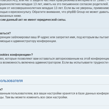
Protection Act), или Акт о защите частных прав ребёнка в интернете от 1998 
шеннолетних младше 13 лет, иметь на это письменное согласие родителей. 
ии от несовершеннолетних младше 13 лет. Если вы не уверены, применимо л
ощью к юрисконсульту. Обратите внимание, что phpBB Group не может дават
казанных ниже.
ссии данный акт не имеет юридической силы.
ваться?
енции заблокировал ваш IP-адрес или запретил имя, под которым вы пытает
помощью к администратору конференции.
cookies конференции»?
ies, которые позволяют вам оставаться авторизованным на этой конференции
а возможность включена администратором. Если вы испытываете трудности с
пользователя
и?
ванным пользователем, все ваши настройки хранятся в базе данных конфере
цы. Там вы можете изменить все свои настройки.