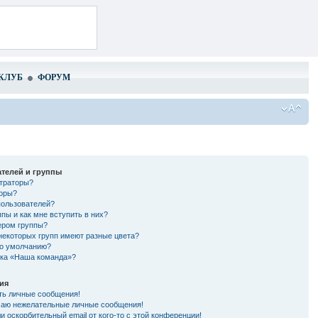
КЛУБ
ФОРУМ
телей и группы
страторы?
торы?
пользователей?
ппы и как мне вступить в них?
ером группы?
некоторых групп имеют разные цвета?
по умолчанию?
лка «Наша команда»?
ия
ть личные сообщения!
чаю нежелательные личные сообщения!
и оскорбительный email от кого-то с этой конференции!