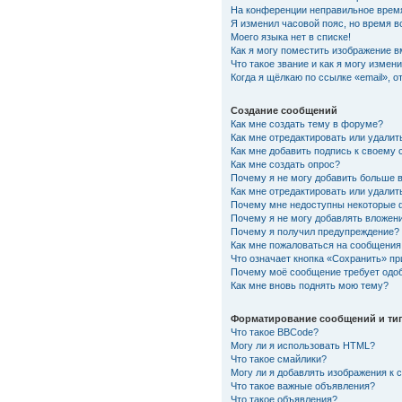
На конференции неправильное врем
Я изменил часовой пояс, но время в
Моего языка нет в списке!
Как я могу поместить изображение 
Что такое звание и как я могу измени
Когда я щёлкаю по ссылке «email», 
Создание сообщений
Как мне создать тему в форуме?
Как мне отредактировать или удали
Как мне добавить подпись к своему
Как мне создать опрос?
Почему я не могу добавить больше 
Как мне отредактировать или удалит
Почему мне недоступны некоторые
Почему я не могу добавлять вложен
Почему я получил предупреждение?
Как мне пожаловаться на сообщения
Что означает кнопка «Сохранить» п
Почему моё сообщение требует одо
Как мне вновь поднять мою тему?
Форматирование сообщений и ти
Что такое BBCode?
Могу ли я использовать HTML?
Что такое смайлики?
Могу ли я добавлять изображения к
Что такое важные объявления?
Что такое объявления?