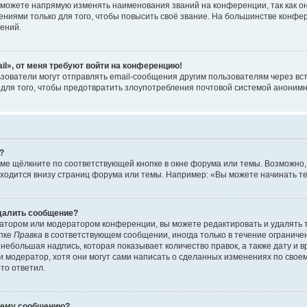
можете напрямую изменять наименования званий на конференции, так как о
иями только для того, чтобы повысить своё звание. На большинстве конфе
ений.
il», от меня требуют войти на конференцию!
зователи могут отправлять email-сообщения другим пользователям через вс
 для того, чтобы предотвратить злоупотребления почтовой системой аноним
?
ме щёлкните по соответствующей кнопке в окне форума или темы. Возможно,
ходится внизу страниц форума или темы. Например: «Вы можете начинать тем
удалить сообщение?
атором или модератором конференции, вы можете редактировать и удалять 
опке
Правка
в соответствующем сообщении, иногда только в течение ограничен
небольшая надпись, которая показывает количество правок, а также дату и 
 модератор, хотя они могут сами написать о сделанных изменениях по своем
-то ответил.
воему сообщению?