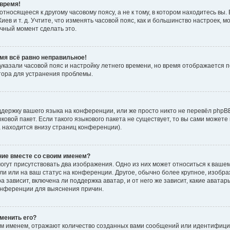
время!
тносящееся к другому часовому поясу, а не к тому, в котором находитесь вы. 
Киев и т. д. Учтите, что изменять часовой пояс, как и большинство настроек, 
ачный момент сделать это.
емя всё равно неправильное!
 указали часовой пояс и настройку летнего времени, но время отображается 
тора для устранения проблемы.
держку вашего языка на конференции, или же просто никто не перевёл phpB
ыковой пакет. Если такого языкового пакета не существует, то вы сами мож
а находится внизу страниц конференции).
ние вместе со своим именем?
гут присутствовать два изображения. Одно из них может относиться к вашем
ли или на ваш статус на конференции. Другое, обычно более крупное, изобр
 зависит, включена ли поддержка аватар, и от него же зависит, какие авата
онференции для выяснения причин.
зменить его?
м именем, отражают количество созданных вами сообщений или идентифици