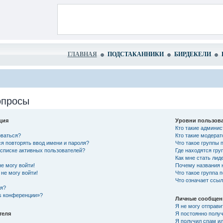
ГЛАВНАЯ
ПОДСТАКАННИКИ
БИРДЕКЕЛИ
опросы
ция
Уровни пользова
Кто такие админи
оваться?
Кто такие модера
я повторять ввод имени и пароля?
Что такое группы 
в списке активных пользователей?
Где находятся гру
Как мне стать лид
не могу войти!
Почему названия 
не могу войти!
Что такое группа 
Что означает ссы
ся?
es конференции»?
Личные сообщен
Я не могу отправи
теля
Я постоянно полу
Я получил спам ил