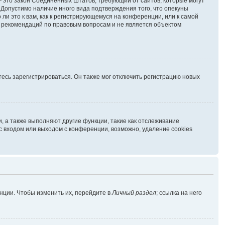
г. — это закон Соединённых Штатов, требующий от сайтов, которые могут
Допустимо наличие иного вида подтверждения того, что опекуны
и это к вам, как к регистрирующемуся на конференции, или к самой
ь рекомендаций по правовым вопросам и не является объектом
есь зарегистрироваться. Он также мог отключить регистрацию новых
, а также выполняют другие функции, такие как отслеживание
 входом или выходом с конференции, возможно, удаление cookies
нции. Чтобы изменить их, перейдите в
Личный раздел
; ссылка на него