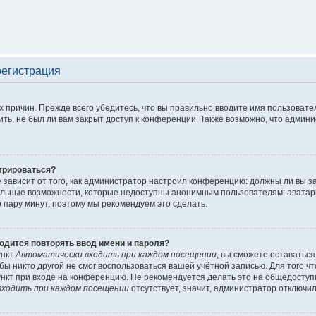
регистрация
 причин. Прежде всего убедитесь, что вы правильно вводите имя пользовате
ть, не был ли вам закрыт доступ к конференции. Также возможно, что адми
трироваться?
ё зависит от того, как администратор настроил конференцию: должны ли вы 
льные возможности, которые недоступны анонимным пользователям: аватары, 
го пару минут, поэтому мы рекомендуем это сделать.
одится повторять ввод имени и пароля?
ункт
Автоматически входить при каждом посещении
, вы сможете оставатьс
обы никто другой не смог воспользоваться вашей учётной записью. Для того 
нкт при входе на конференцию. Не рекомендуется делать это на общедоступ
ходить при каждом посещении
отсутствует, значит, администратор отключил