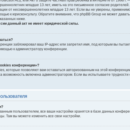
Protection Act), или Акт о защите частных прав ребёнка в интернете от 1998 
шеннолетних младше 13 лет, иметь на это письменное согласие родителей. 
ии от несовершеннолетних младше 13 лет. Если вы не уверены, применимо л
ощью к юрисконсульту. Обратите внимание, что phpBB Group не может дават
казанных ниже.
ссии данный акт не имеет юридической силы.
ваться?
енции заблокировал ваш IP-адрес или запретил имя, под которым вы пытает
помощью к администратору конференции.
cookies конференции»?
ies, которые позволяют вам оставаться авторизованным на этой конференции
а возможность включена администратором. Если вы испытываете трудности с
пользователя
и?
ванным пользователем, все ваши настройки хранятся в базе данных конфере
цы. Там вы можете изменить все свои настройки.