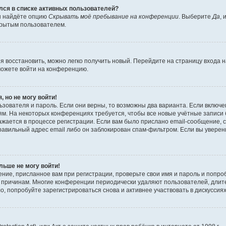
ялся в списке активных пользователей?
вы найдёте опцию
Скрывать моё пребывание на конференции
. Выберите
Да
,
крытым пользователем.
зя восстановить, можно легко получить новый. Перейдите на страницу входа
сможете войти на конференцию.
, но не могу войти!
зователя и пароль. Если они верны, то возможны два варианта. Если включе
м. На некоторых конференциях требуется, чтобы все новые учётные записи
жается в процессе регистрации. Если вам было прислано email-сообщение, 
равильный адрес email либо он заблокирован спам-фильтром. Если вы уверены
льше не могу войти!
ние, присланное вам при регистрации, проверьте свои имя и пароль и попро
то причинам. Многие конференции периодически удаляют пользователей, дли
, попробуйте зарегистрироваться снова и активнее участвовать в дискуссиях