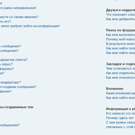
я!
сё равно неправильное!
Друзья и недруг
Что означают спис
вместе со своим именем?
Как мне добавлять
ть его?
от меня требуют войти на конференцию!
Поиск по форум
Как мне выполнит
Почему мой поиск 
В результате моег
ть сообщение?
Как мне найти по
 сообщению?
Как мне найти св
вариантов ответа?
Закладки и подп
ь опрос?
Чем отличаются за
 форумы?
Как мне подписат
ия?
Как мне отказатьс
 модератору?
ри создании сообщения?
Вложения
брения?
Какие вложения р
Как мне найти мои
пы создаваемых тем
Информация о p
Кто написал эту 
Почему здесь нет 
С кем можно связа
 сообщениям?
связанных с этой