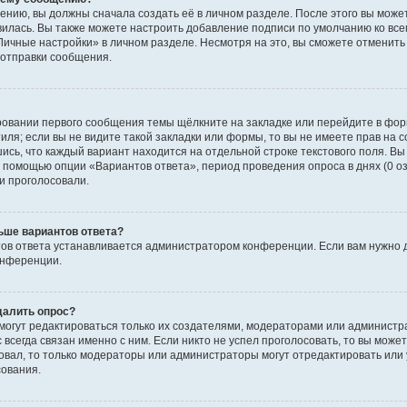
ению, вы должны сначала создать её в личном разделе. После этого вы мож
вилась. Вы также можете настроить добавление подписи по умолчанию ко вс
ичные настройки» в личном разделе. Несмотря на это, вы сможете отменит
отправки сообщения.
ровании первого сообщения темы щёлкните на закладке или перейдите в фо
иля; если вы не видите такой закладки или формы, то вы не имеете прав на с
ись, что каждый вариант находится на отдельной строке текстового поля. Вы
с помощью опции «Вариантов ответа», период проведения опроса в днях (0 о
и проголосовали.
ьше вариантов ответа?
ов ответа устанавливается администратором конференции. Если вам нужно 
онференции.
далить опрос?
ы могут редактироваться только их создателями, модераторами или админист
 всегда связан именно с ним. Если никто не успел проголосовать, то вы може
совал, то только модераторы или администраторы могут отредактировать или 
сования.