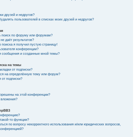
и
ки друзей и недругов?
/удалять пользователей в списках моих друзей и недругов?
ам
ь поиск по форуму или форумам?
не даёт результатов?
о поиска я получил пустую страницу!
льзователя конференции?
ои сообщения и созданные мной темы?
иска на темы
кладки от подписки?
ься на определённую тему или форум?
я от подписки?
азрешены на этой конференции?
 вложения?
hpBB3
конференцию?
такой-то функции?
ться по вопросу некорректного использования и/или юридических вопросов,
 конференцией?