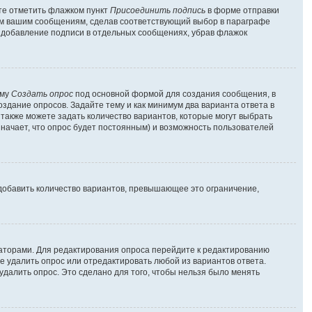
ете отметить флажком пункт
Присоединить подпись
в форме отправки
ем вашим сообщениям, сделав соответствующий выбор в параграфе
ь добавление подписи в отдельных сообщениях, убрав флажок
рму
Создать опрос
под основной формой для создания сообщения, в
оздание опросов. Задайте тему и как минимум два варианта ответа в
 также можете задать количество вариантов, которые могут выбрать
значает, что опрос будет постоянным) и возможность пользователей
добавить количество вариантов, превышающее это ограничение,
раторами. Для редактирования опроса перейдите к редактированию
те удалить опрос или отредактировать любой из вариантов ответа.
удалить опрос. Это сделано для того, чтобы нельзя было менять