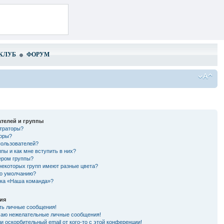
КЛУБ
ФОРУМ
телей и группы
страторы?
торы?
пользователей?
ппы и как мне вступить в них?
ером группы?
некоторых групп имеют разные цвета?
по умолчанию?
лка «Наша команда»?
ия
ть личные сообщения!
чаю нежелательные личные сообщения!
и оскорбительный email от кого-то с этой конференции!