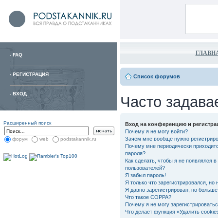
ГЛАВН
-
FAQ
-
РЕГИСТРАЦИЯ
Список форумов
-
ВХОД
Часто задава
Расширенный поиск
Вход на конференцию и регистра
Почему я не могу войти?
Зачем мне вообще нужно регистрир
форум
web
podstakannik.ru
Почему мне периодически приходитс
пароля?
Как сделать, чтобы я не появлялся в
пользователей?
Я забыл пароль!
Я только что зарегистрировался, но 
Я давно зарегистрирован, но больше 
Что такое COPPA?
Почему я не могу зарегистрировать
Что делает функция «Удалить cooki