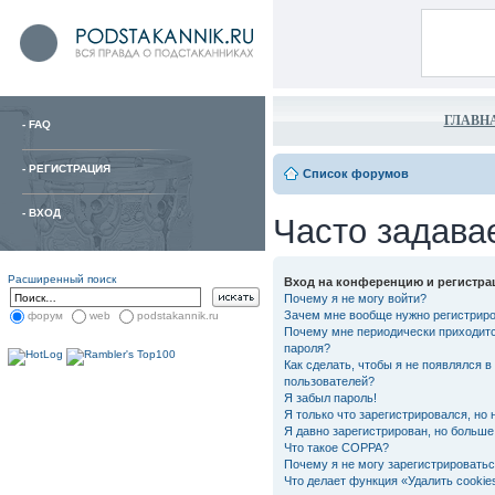
ГЛАВН
-
FAQ
-
РЕГИСТРАЦИЯ
Список форумов
-
ВХОД
Часто задава
Расширенный поиск
Вход на конференцию и регистра
Почему я не могу войти?
Зачем мне вообще нужно регистрир
форум
web
podstakannik.ru
Почему мне периодически приходитс
пароля?
Как сделать, чтобы я не появлялся в
пользователей?
Я забыл пароль!
Я только что зарегистрировался, но 
Я давно зарегистрирован, но больше 
Что такое COPPA?
Почему я не могу зарегистрировать
Что делает функция «Удалить cooki