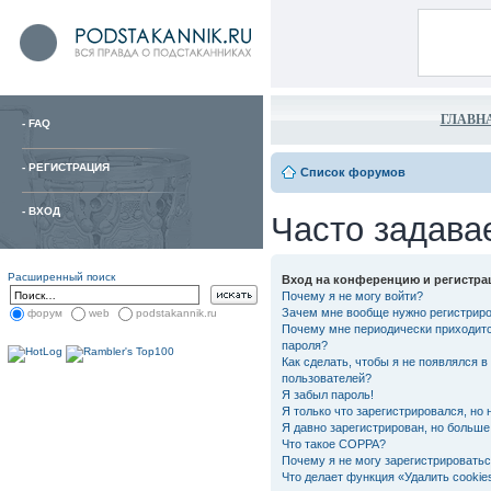
ГЛАВН
-
FAQ
-
РЕГИСТРАЦИЯ
Список форумов
-
ВХОД
Часто задава
Расширенный поиск
Вход на конференцию и регистра
Почему я не могу войти?
Зачем мне вообще нужно регистрир
форум
web
podstakannik.ru
Почему мне периодически приходитс
пароля?
Как сделать, чтобы я не появлялся в
пользователей?
Я забыл пароль!
Я только что зарегистрировался, но 
Я давно зарегистрирован, но больше 
Что такое COPPA?
Почему я не могу зарегистрировать
Что делает функция «Удалить cooki