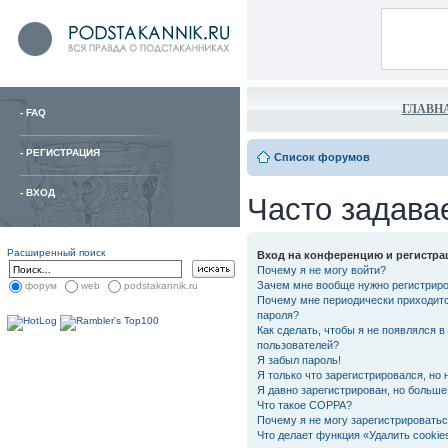
ГЛАВН
-
FAQ
-
РЕГИСТРАЦИЯ
Список форумов
-
ВХОД
Часто задава
Расширенный поиск
Вход на конференцию и регистра
Почему я не могу войти?
Зачем мне вообще нужно регистрир
форум
web
podstakannik.ru
Почему мне периодически приходитс
пароля?
Как сделать, чтобы я не появлялся в
пользователей?
Я забыл пароль!
Я только что зарегистрировался, но 
Я давно зарегистрирован, но больше 
Что такое COPPA?
Почему я не могу зарегистрировать
Что делает функция «Удалить cooki