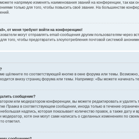
можете напрямую изменять наименования званий на конференции, так как о
иями только для того, чтобы повысить своё звание. На большинстве конфе
ений.
il», от меня требуют войти на конференцию!
зователи могут отправлять email-сообщения другим пользователям через вс
 для того, чтобы предотвратить злоупотребления почтовой системой аноним
?
ме щёлкните по соответствующей кнопке в окне форума или темы. Возможно,
ходится внизу страниц форума или темы. Например: «Вы можете начинать тем
удалить сообщение?
атором или модератором конференции, вы можете редактировать и удалять 
опке
Правка
в соответствующем сообщении, иногда только в течение ограничен
небольшая надпись, которая показывает количество правок, а также дату и 
 модератор, хотя они могут сами написать о сделанных изменениях по своем
-то ответил.
воему сообщению?