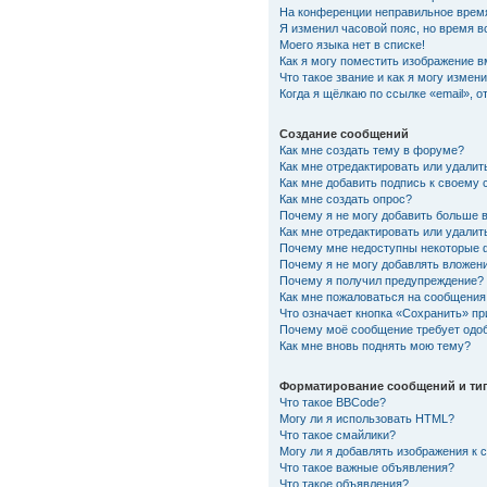
На конференции неправильное врем
Я изменил часовой пояс, но время в
Моего языка нет в списке!
Как я могу поместить изображение 
Что такое звание и как я могу измени
Когда я щёлкаю по ссылке «email», 
Создание сообщений
Как мне создать тему в форуме?
Как мне отредактировать или удали
Как мне добавить подпись к своему
Как мне создать опрос?
Почему я не могу добавить больше 
Как мне отредактировать или удалит
Почему мне недоступны некоторые
Почему я не могу добавлять вложен
Почему я получил предупреждение?
Как мне пожаловаться на сообщения
Что означает кнопка «Сохранить» п
Почему моё сообщение требует одо
Как мне вновь поднять мою тему?
Форматирование сообщений и ти
Что такое BBCode?
Могу ли я использовать HTML?
Что такое смайлики?
Могу ли я добавлять изображения к
Что такое важные объявления?
Что такое объявления?