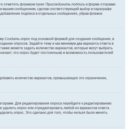
ете отметить флажком пункт
Присоединить подпись
в форме отправки
ем вашим сообщениям, сделав соответствующий выбор в параграфе
ь добавление подписи в отдельных сообщениях, убрав флажок
рму
Создать опрос
под основной формой для создания сообщения, в
оздание опросов. Задайте тему и как минимум два варианта ответа в
 также можете задать количество вариантов, которые могут выбрать
значает, что опрос будет постоянным) и возможность пользователей
добавить количество вариантов, превышающее это ограничение,
раторами. Для редактирования опроса перейдите к редактированию
те удалить опрос или отредактировать любой из вариантов ответа.
удалить опрос. Это сделано для того, чтобы нельзя было менять