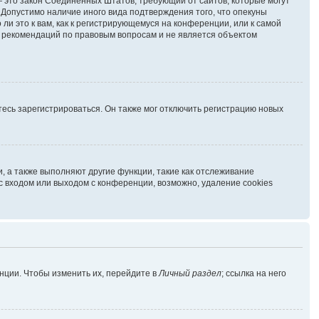
г. — это закон Соединённых Штатов, требующий от сайтов, которые могут
Допустимо наличие иного вида подтверждения того, что опекуны
и это к вам, как к регистрирующемуся на конференции, или к самой
ь рекомендаций по правовым вопросам и не является объектом
есь зарегистрироваться. Он также мог отключить регистрацию новых
, а также выполняют другие функции, такие как отслеживание
 входом или выходом с конференции, возможно, удаление cookies
нции. Чтобы изменить их, перейдите в
Личный раздел
; ссылка на него