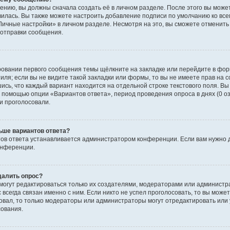
ению, вы должны сначала создать её в личном разделе. После этого вы мож
вилась. Вы также можете настроить добавление подписи по умолчанию ко вс
ичные настройки» в личном разделе. Несмотря на это, вы сможете отменит
отправки сообщения.
ровании первого сообщения темы щёлкните на закладке или перейдите в фо
иля; если вы не видите такой закладки или формы, то вы не имеете прав на с
ись, что каждый вариант находится на отдельной строке текстового поля. Вы
с помощью опции «Вариантов ответа», период проведения опроса в днях (0 о
и проголосовали.
ьше вариантов ответа?
ов ответа устанавливается администратором конференции. Если вам нужно 
онференции.
далить опрос?
ы могут редактироваться только их создателями, модераторами или админист
 всегда связан именно с ним. Если никто не успел проголосовать, то вы може
совал, то только модераторы или администраторы могут отредактировать или 
сования.