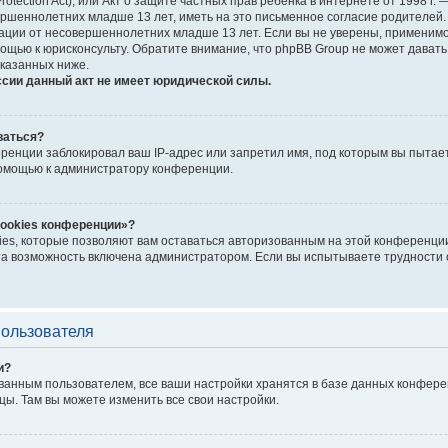
Protection Act), или Акт о защите частных прав ребёнка в интернете от 1998 
шеннолетних младше 13 лет, иметь на это письменное согласие родителей. 
ии от несовершеннолетних младше 13 лет. Если вы не уверены, применимо л
ощью к юрисконсульту. Обратите внимание, что phpBB Group не может дават
казанных ниже.
ссии данный акт не имеет юридической силы.
ваться?
енции заблокировал ваш IP-адрес или запретил имя, под которым вы пытает
помощью к администратору конференции.
cookies конференции»?
ies, которые позволяют вам оставаться авторизованным на этой конференции
а возможность включена администратором. Если вы испытываете трудности с
пользователя
и?
ванным пользователем, все ваши настройки хранятся в базе данных конфере
цы. Там вы можете изменить все свои настройки.