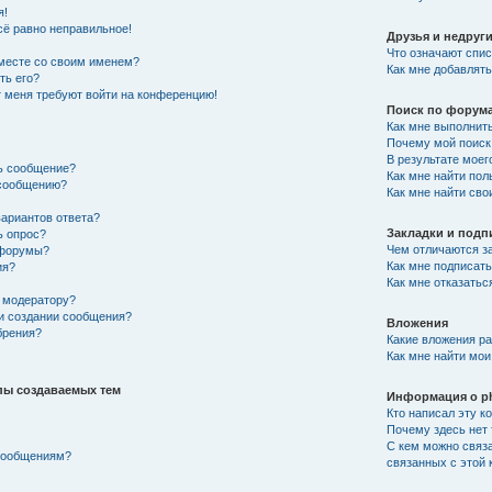
я!
сё равно неправильное!
Друзья и недруг
Что означают спис
вместе со своим именем?
Как мне добавлять
ть его?
от меня требуют войти на конференцию!
Поиск по форум
Как мне выполнит
Почему мой поиск 
В результате моег
ть сообщение?
Как мне найти по
 сообщению?
Как мне найти св
вариантов ответа?
Закладки и подп
ь опрос?
Чем отличаются за
 форумы?
Как мне подписат
ия?
Как мне отказатьс
 модератору?
ри создании сообщения?
Вложения
брения?
Какие вложения р
Как мне найти мои
пы создаваемых тем
Информация о p
Кто написал эту 
Почему здесь нет 
С кем можно связа
 сообщениям?
связанных с этой