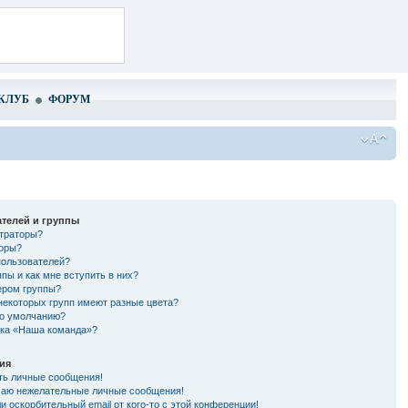
КЛУБ
ФОРУМ
телей и группы
страторы?
торы?
пользователей?
ппы и как мне вступить в них?
ером группы?
некоторых групп имеют разные цвета?
по умолчанию?
лка «Наша команда»?
ия
ть личные сообщения!
чаю нежелательные личные сообщения!
и оскорбительный email от кого-то с этой конференции!