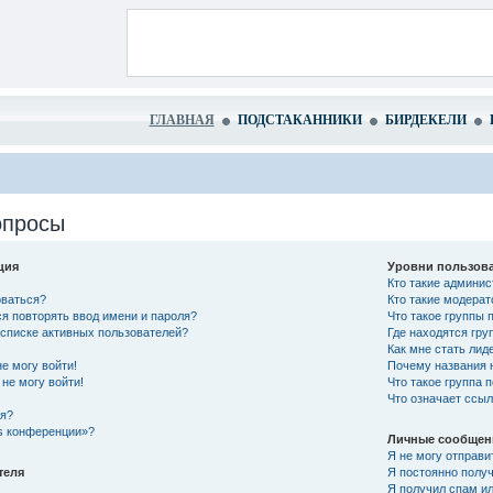
ГЛАВНАЯ
ПОДСТАКАННИКИ
БИРДЕКЕЛИ
опросы
ция
Уровни пользова
Кто такие админи
оваться?
Кто такие модера
я повторять ввод имени и пароля?
Что такое группы 
в списке активных пользователей?
Где находятся гру
Как мне стать лид
не могу войти!
Почему названия 
не могу войти!
Что такое группа 
Что означает ссы
ся?
es конференции»?
Личные сообщен
Я не могу отправи
теля
Я постоянно полу
Я получил спам ил