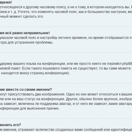
время!
тносящееся к другому часовому поясу, а не к тому, в котором находитесь вы. 
Киев и т. д. Учтите, что изменять часовой пояс, как и большинство настроек, 
ачный момент сделать это.
емя всё равно неправильное!
 указали часовой пояс и настройку летнего времени, но время отображается 
тора для устранения проблемы.
держку вашего языка на конференции, или же просто никто не перевёл phpB
ыковой пакет. Если такого языкового пакета не существует, то вы сами мож
а находится внизу страниц конференции).
ние вместе со своим именем?
гут присутствовать два изображения. Одно из них может относиться к вашем
ли или на ваш статус на конференции. Другое, обычно более крупное, изобр
 зависит, включена ли поддержка аватар, и от него же зависит, какие авата
онференции для выяснения причин.
зменить его?
м именем, отражают количество созданных вами сообщений или идентифици