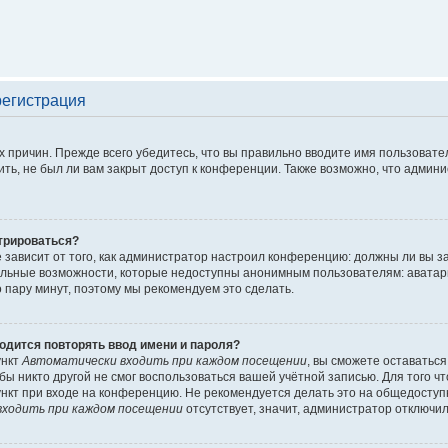
регистрация
 причин. Прежде всего убедитесь, что вы правильно вводите имя пользовате
ть, не был ли вам закрыт доступ к конференции. Также возможно, что адми
трироваться?
ё зависит от того, как администратор настроил конференцию: должны ли вы 
льные возможности, которые недоступны анонимным пользователям: аватары, 
го пару минут, поэтому мы рекомендуем это сделать.
одится повторять ввод имени и пароля?
ункт
Автоматически входить при каждом посещении
, вы сможете оставатьс
обы никто другой не смог воспользоваться вашей учётной записью. Для того 
нкт при входе на конференцию. Не рекомендуется делать это на общедоступ
ходить при каждом посещении
отсутствует, значит, администратор отключил