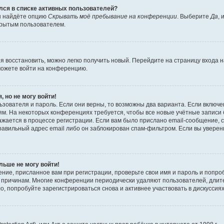
ялся в списке активных пользователей?
вы найдёте опцию
Скрывать моё пребывание на конференции
. Выберите
Да
,
крытым пользователем.
зя восстановить, можно легко получить новый. Перейдите на страницу входа
сможете войти на конференцию.
, но не могу войти!
зователя и пароль. Если они верны, то возможны два варианта. Если включе
м. На некоторых конференциях требуется, чтобы все новые учётные записи
жается в процессе регистрации. Если вам было прислано email-сообщение, 
равильный адрес email либо он заблокирован спам-фильтром. Если вы уверены
льше не могу войти!
ние, присланное вам при регистрации, проверьте свои имя и пароль и попро
то причинам. Многие конференции периодически удаляют пользователей, дли
, попробуйте зарегистрироваться снова и активнее участвовать в дискуссиях