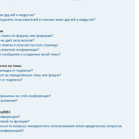
и
ки друзей и недругов?
/удалять пользователей в списках моих друзей и недругов?
ам
ь поиск по форуму или форумам?
не даёт результатов?
о поиска я получил пустую страницу!
льзователя конференции?
ои сообщения и созданные мной темы?
иска на темы
кладки от подписки?
ься на определённую тему или форум?
я от подписки?
азрешены на этой конференции?
 вложения?
hpBB3
конференцию?
такой-то функции?
ться по вопросу некорректного использования и/или юридических вопросов,
 конференцией?