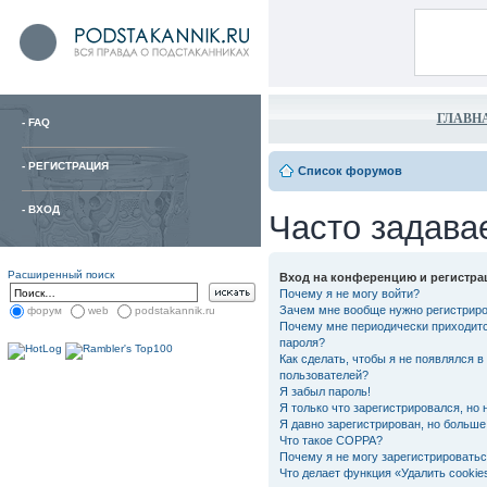
ГЛАВН
-
FAQ
-
РЕГИСТРАЦИЯ
Список форумов
-
ВХОД
Часто задава
Расширенный поиск
Вход на конференцию и регистра
Почему я не могу войти?
Зачем мне вообще нужно регистрир
форум
web
podstakannik.ru
Почему мне периодически приходитс
пароля?
Как сделать, чтобы я не появлялся в
пользователей?
Я забыл пароль!
Я только что зарегистрировался, но 
Я давно зарегистрирован, но больше 
Что такое COPPA?
Почему я не могу зарегистрировать
Что делает функция «Удалить cooki