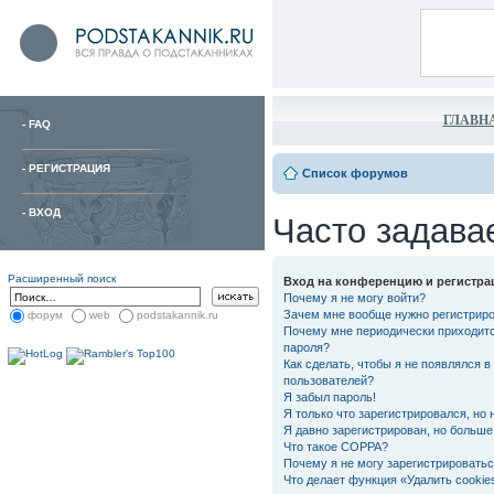
ГЛАВН
-
FAQ
-
РЕГИСТРАЦИЯ
Список форумов
-
ВХОД
Часто задава
Расширенный поиск
Вход на конференцию и регистра
Почему я не могу войти?
Зачем мне вообще нужно регистрир
форум
web
podstakannik.ru
Почему мне периодически приходитс
пароля?
Как сделать, чтобы я не появлялся в
пользователей?
Я забыл пароль!
Я только что зарегистрировался, но 
Я давно зарегистрирован, но больше 
Что такое COPPA?
Почему я не могу зарегистрировать
Что делает функция «Удалить cooki