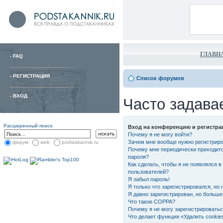
ГЛАВН
-
FAQ
-
РЕГИСТРАЦИЯ
Список форумов
-
ВХОД
Часто задава
Расширенный поиск
Вход на конференцию и регистра
Почему я не могу войти?
Зачем мне вообще нужно регистрир
форум
web
podstakannik.ru
Почему мне периодически приходитс
пароля?
Как сделать, чтобы я не появлялся в
пользователей?
Я забыл пароль!
Я только что зарегистрировался, но 
Я давно зарегистрирован, но больше 
Что такое COPPA?
Почему я не могу зарегистрировать
Что делает функция «Удалить cooki