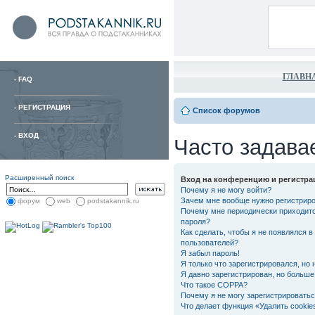
ГЛАВН
-
FAQ
-
РЕГИСТРАЦИЯ
Список форумов
-
ВХОД
Часто задава
Расширенный поиск
Вход на конференцию и регистра
Почему я не могу войти?
Зачем мне вообще нужно регистрир
форум
web
podstakannik.ru
Почему мне периодически приходитс
пароля?
Как сделать, чтобы я не появлялся в
пользователей?
Я забыл пароль!
Я только что зарегистрировался, но 
Я давно зарегистрирован, но больше 
Что такое COPPA?
Почему я не могу зарегистрировать
Что делает функция «Удалить cooki