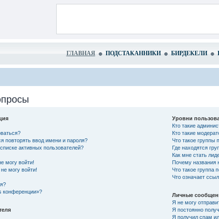
ГЛАВНАЯ
ПОДСТАКАННИКИ
БИРДЕКЕЛИ
опросы
ция
Уровни пользова
Кто такие админи
оваться?
Кто такие модера
я повторять ввод имени и пароля?
Что такое группы 
в списке активных пользователей?
Где находятся гру
Как мне стать лид
не могу войти!
Почему названия 
не могу войти!
Что такое группа 
Что означает ссы
ся?
es конференции»?
Личные сообщен
Я не могу отправи
теля
Я постоянно полу
Я получил спам ил