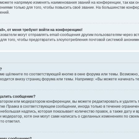
можете напрямую изменять наименования званий на конференции, так как о
иями только для того, чтобы повысить своё звание. На большинстве конфе
ений.
il», от меня требуют войти на конференцию!
зователи могут отправлять email-сообщения другим пользователям через вс
 для того, чтобы предотвратить злоупотребления почтовой системой аноним
?
ме щёлкните по соответствующей кнопке в окне форума или темы. Возможно,
ходится внизу страниц форума или темы. Например: «Вы можете начинать тем
удалить сообщение?
атором или модератором конференции, вы можете редактировать и удалять 
опке
Правка
в соответствующем сообщении, иногда только в течение ограничен
небольшая надпись, которая показывает количество правок, а также дату и 
 модератор, хотя они могут сами написать о сделанных изменениях по своем
-то ответил.
воему сообщению?