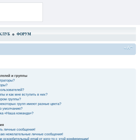
КЛУБ
ФОРУМ
телей и группы
страторы?
торы?
пользователей?
ппы и как мне вступить в них?
ером группы?
некоторых групп имеют разные цвета?
по умолчанию?
лка «Наша команда»?
ия
ть личные сообщения!
чаю нежелательные личные сообщения!
и оскорбительный email от кого-то с этой конференции!