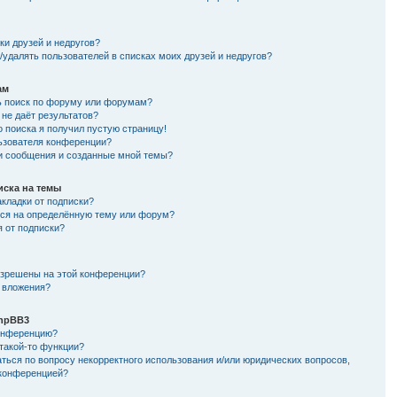
и
ки друзей и недругов?
/удалять пользователей в списках моих друзей и недругов?
ам
ь поиск по форуму или форумам?
не даёт результатов?
о поиска я получил пустую страницу!
льзователя конференции?
ои сообщения и созданные мной темы?
иска на темы
кладки от подписки?
ься на определённую тему или форум?
я от подписки?
азрешены на этой конференции?
 вложения?
hpBB3
конференцию?
такой-то функции?
ться по вопросу некорректного использования и/или юридических вопросов,
 конференцией?