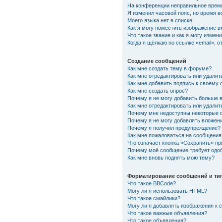
На конференции неправильное врем
Я изменил часовой пояс, но время в
Моего языка нет в списке!
Как я могу поместить изображение 
Что такое звание и как я могу измени
Когда я щёлкаю по ссылке «email», 
Создание сообщений
Как мне создать тему в форуме?
Как мне отредактировать или удали
Как мне добавить подпись к своему
Как мне создать опрос?
Почему я не могу добавить больше 
Как мне отредактировать или удалит
Почему мне недоступны некоторые
Почему я не могу добавлять вложен
Почему я получил предупреждение?
Как мне пожаловаться на сообщения
Что означает кнопка «Сохранить» п
Почему моё сообщение требует одо
Как мне вновь поднять мою тему?
Форматирование сообщений и ти
Что такое BBCode?
Могу ли я использовать HTML?
Что такое смайлики?
Могу ли я добавлять изображения к
Что такое важные объявления?
Что такое объявления?