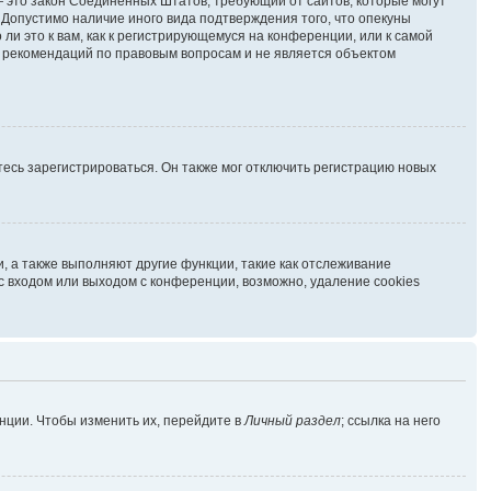
г. — это закон Соединённых Штатов, требующий от сайтов, которые могут
Допустимо наличие иного вида подтверждения того, что опекуны
и это к вам, как к регистрирующемуся на конференции, или к самой
ь рекомендаций по правовым вопросам и не является объектом
есь зарегистрироваться. Он также мог отключить регистрацию новых
, а также выполняют другие функции, такие как отслеживание
 входом или выходом с конференции, возможно, удаление cookies
нции. Чтобы изменить их, перейдите в
Личный раздел
; ссылка на него