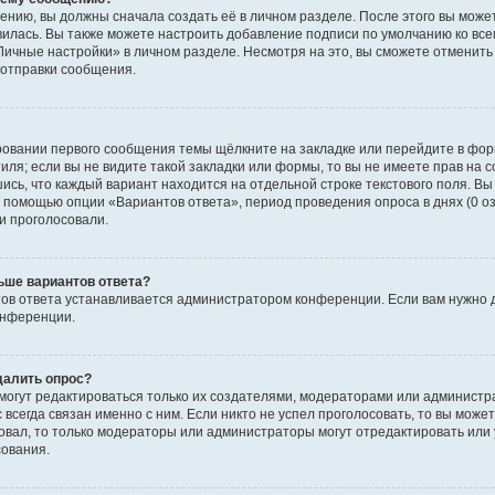
ению, вы должны сначала создать её в личном разделе. После этого вы мож
вилась. Вы также можете настроить добавление подписи по умолчанию ко вс
ичные настройки» в личном разделе. Несмотря на это, вы сможете отменит
отправки сообщения.
ровании первого сообщения темы щёлкните на закладке или перейдите в фо
иля; если вы не видите такой закладки или формы, то вы не имеете прав на с
ись, что каждый вариант находится на отдельной строке текстового поля. Вы
с помощью опции «Вариантов ответа», период проведения опроса в днях (0 о
и проголосовали.
ьше вариантов ответа?
ов ответа устанавливается администратором конференции. Если вам нужно 
онференции.
далить опрос?
ы могут редактироваться только их создателями, модераторами или админист
 всегда связан именно с ним. Если никто не успел проголосовать, то вы може
совал, то только модераторы или администраторы могут отредактировать или 
сования.