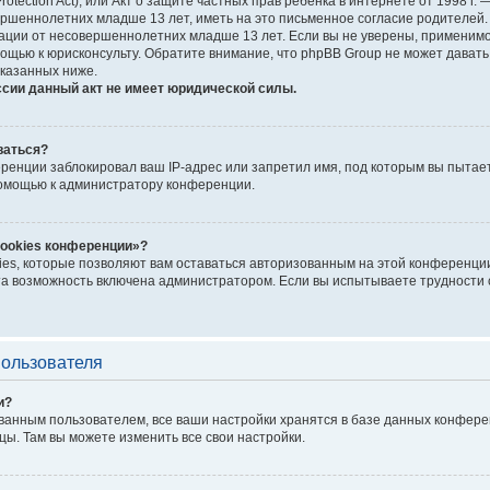
Protection Act), или Акт о защите частных прав ребёнка в интернете от 1998 
шеннолетних младше 13 лет, иметь на это письменное согласие родителей. 
ии от несовершеннолетних младше 13 лет. Если вы не уверены, применимо л
ощью к юрисконсульту. Обратите внимание, что phpBB Group не может дават
казанных ниже.
ссии данный акт не имеет юридической силы.
ваться?
енции заблокировал ваш IP-адрес или запретил имя, под которым вы пытает
помощью к администратору конференции.
cookies конференции»?
ies, которые позволяют вам оставаться авторизованным на этой конференции
а возможность включена администратором. Если вы испытываете трудности с
пользователя
и?
ванным пользователем, все ваши настройки хранятся в базе данных конфере
цы. Там вы можете изменить все свои настройки.