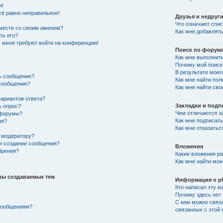
я!
сё равно неправильное!
Друзья и недруг
Что означают спис
вместе со своим именем?
Как мне добавлять
ть его?
от меня требуют войти на конференцию!
Поиск по форум
Как мне выполнит
Почему мой поиск 
В результате моег
ть сообщение?
Как мне найти по
 сообщению?
Как мне найти св
вариантов ответа?
Закладки и подп
ь опрос?
Чем отличаются за
 форумы?
Как мне подписат
ия?
Как мне отказатьс
 модератору?
ри создании сообщения?
Вложения
брения?
Какие вложения р
Как мне найти мои
пы создаваемых тем
Информация о p
Кто написал эту 
Почему здесь нет 
С кем можно связа
 сообщениям?
связанных с этой