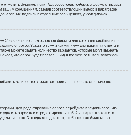
ете отметить флажком пункт
Присоединить подпись
в форме отправки
ем вашим сообщениям, сделав соответствующий выбор в параграфе
ь добавление подписи в отдельных сообщениях, убрав флажок
рму
Создать опрос
под основной формой для создания сообщения, в
оздание опросов. Задайте тему и как минимум два варианта ответа в
 также можете задать количество вариантов, которые могут выбрать
значает, что опрос будет постоянным) и возможность пользователей
добавить количество вариантов, превышающее это ограничение,
раторами. Для редактирования опроса перейдите к редактированию
те удалить опрос или отредактировать любой из вариантов ответа.
удалить опрос. Это сделано для того, чтобы нельзя было менять