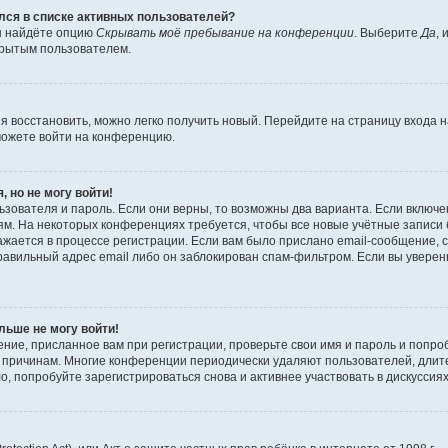
ялся в списке активных пользователей?
вы найдёте опцию
Скрывать моё пребывание на конференции
. Выберите
Да
,
крытым пользователем.
зя восстановить, можно легко получить новый. Перейдите на страницу входа
сможете войти на конференцию.
, но не могу войти!
зователя и пароль. Если они верны, то возможны два варианта. Если включе
м. На некоторых конференциях требуется, чтобы все новые учётные записи
жается в процессе регистрации. Если вам было прислано email-сообщение, 
равильный адрес email либо он заблокирован спам-фильтром. Если вы уверены
льше не могу войти!
ние, присланное вам при регистрации, проверьте свои имя и пароль и попро
то причинам. Многие конференции периодически удаляют пользователей, дли
, попробуйте зарегистрироваться снова и активнее участвовать в дискуссиях