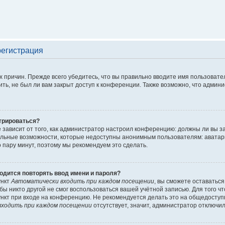
регистрация
 причин. Прежде всего убедитесь, что вы правильно вводите имя пользовате
ть, не был ли вам закрыт доступ к конференции. Также возможно, что адми
трироваться?
ё зависит от того, как администратор настроил конференцию: должны ли вы 
льные возможности, которые недоступны анонимным пользователям: аватары, 
го пару минут, поэтому мы рекомендуем это сделать.
одится повторять ввод имени и пароля?
ункт
Автоматически входить при каждом посещении
, вы сможете оставатьс
обы никто другой не смог воспользоваться вашей учётной записью. Для того 
нкт при входе на конференцию. Не рекомендуется делать это на общедоступ
ходить при каждом посещении
отсутствует, значит, администратор отключил