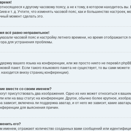
время!
тносящееся к другому часовому поясу, а не к тому, в котором находитесь вы. 
Киев и т. д. Учтите, что изменять часовой пояс, как и большинство настроек, 
ачный момент сделать это.
емя всё равно неправильное!
 указали часовой пояс и настройку летнего времени, но время отображается 
тора для устранения проблемы.
держку вашего языка на конференции, или же просто никто не перевёл phpB
ыковой пакет. Если такого языкового пакета не существует, то вы сами мож
а находится внизу страниц конференции).
ние вместе со своим именем?
гут присутствовать два изображения. Одно из них может относиться к вашем
ли или на ваш статус на конференции. Другое, обычно более крупное, изобр
 зависит, включена ли поддержка аватар, и от него же зависит, какие авата
онференции для выяснения причин.
зменить его?
м именем, отражают количество созданных вами сообщений или идентифици