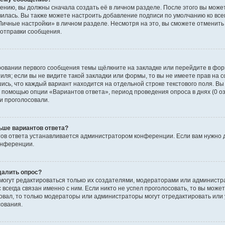
ению, вы должны сначала создать её в личном разделе. После этого вы мож
вилась. Вы также можете настроить добавление подписи по умолчанию ко вс
ичные настройки» в личном разделе. Несмотря на это, вы сможете отменит
отправки сообщения.
ровании первого сообщения темы щёлкните на закладке или перейдите в фо
иля; если вы не видите такой закладки или формы, то вы не имеете прав на с
ись, что каждый вариант находится на отдельной строке текстового поля. Вы
с помощью опции «Вариантов ответа», период проведения опроса в днях (0 о
и проголосовали.
ьше вариантов ответа?
ов ответа устанавливается администратором конференции. Если вам нужно 
онференции.
далить опрос?
ы могут редактироваться только их создателями, модераторами или админист
 всегда связан именно с ним. Если никто не успел проголосовать, то вы може
совал, то только модераторы или администраторы могут отредактировать или 
сования.