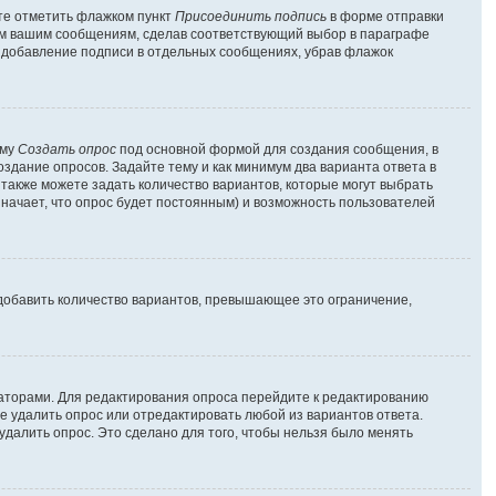
ете отметить флажком пункт
Присоединить подпись
в форме отправки
ем вашим сообщениям, сделав соответствующий выбор в параграфе
ь добавление подписи в отдельных сообщениях, убрав флажок
рму
Создать опрос
под основной формой для создания сообщения, в
оздание опросов. Задайте тему и как минимум два варианта ответа в
 также можете задать количество вариантов, которые могут выбрать
значает, что опрос будет постоянным) и возможность пользователей
добавить количество вариантов, превышающее это ограничение,
раторами. Для редактирования опроса перейдите к редактированию
те удалить опрос или отредактировать любой из вариантов ответа.
удалить опрос. Это сделано для того, чтобы нельзя было менять