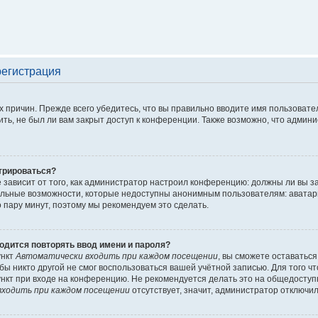
регистрация
 причин. Прежде всего убедитесь, что вы правильно вводите имя пользовате
ть, не был ли вам закрыт доступ к конференции. Также возможно, что адми
трироваться?
ё зависит от того, как администратор настроил конференцию: должны ли вы 
льные возможности, которые недоступны анонимным пользователям: аватары, 
го пару минут, поэтому мы рекомендуем это сделать.
одится повторять ввод имени и пароля?
ункт
Автоматически входить при каждом посещении
, вы сможете оставатьс
обы никто другой не смог воспользоваться вашей учётной записью. Для того 
нкт при входе на конференцию. Не рекомендуется делать это на общедоступ
ходить при каждом посещении
отсутствует, значит, администратор отключил