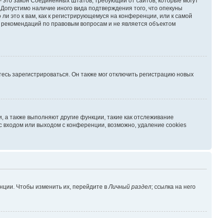
г. — это закон Соединённых Штатов, требующий от сайтов, которые могут
Допустимо наличие иного вида подтверждения того, что опекуны
и это к вам, как к регистрирующемуся на конференции, или к самой
ь рекомендаций по правовым вопросам и не является объектом
есь зарегистрироваться. Он также мог отключить регистрацию новых
, а также выполняют другие функции, такие как отслеживание
 входом или выходом с конференции, возможно, удаление cookies
нции. Чтобы изменить их, перейдите в
Личный раздел
; ссылка на него