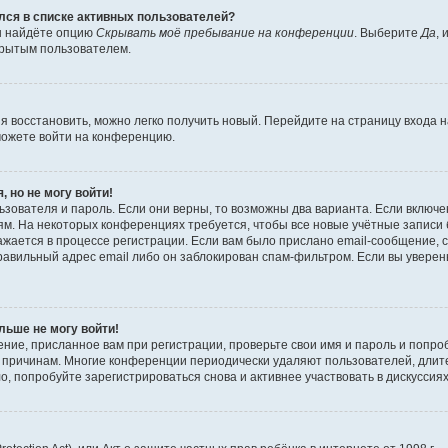
ялся в списке активных пользователей?
вы найдёте опцию
Скрывать моё пребывание на конференции
. Выберите
Да
,
крытым пользователем.
зя восстановить, можно легко получить новый. Перейдите на страницу входа
сможете войти на конференцию.
, но не могу войти!
зователя и пароль. Если они верны, то возможны два варианта. Если включе
м. На некоторых конференциях требуется, чтобы все новые учётные записи
жается в процессе регистрации. Если вам было прислано email-сообщение, 
равильный адрес email либо он заблокирован спам-фильтром. Если вы уверены
льше не могу войти!
ние, присланное вам при регистрации, проверьте свои имя и пароль и попро
то причинам. Многие конференции периодически удаляют пользователей, дли
, попробуйте зарегистрироваться снова и активнее участвовать в дискуссиях