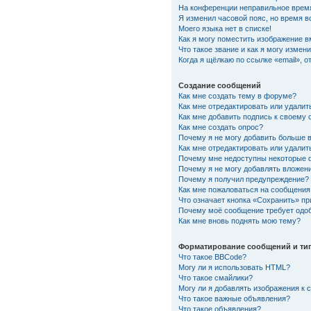
На конференции неправильное врем
Я изменил часовой пояс, но время в
Моего языка нет в списке!
Как я могу поместить изображение 
Что такое звание и как я могу измени
Когда я щёлкаю по ссылке «email», 
Создание сообщений
Как мне создать тему в форуме?
Как мне отредактировать или удали
Как мне добавить подпись к своему
Как мне создать опрос?
Почему я не могу добавить больше 
Как мне отредактировать или удалит
Почему мне недоступны некоторые
Почему я не могу добавлять вложен
Почему я получил предупреждение?
Как мне пожаловаться на сообщения
Что означает кнопка «Сохранить» п
Почему моё сообщение требует одо
Как мне вновь поднять мою тему?
Форматирование сообщений и ти
Что такое BBCode?
Могу ли я использовать HTML?
Что такое смайлики?
Могу ли я добавлять изображения к
Что такое важные объявления?
Что такое объявления?