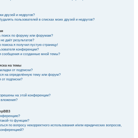
и
ки друзей и недругов?
/удалять пользователей в списках моих друзей и недругов?
ам
ь поиск по форуму или форумам?
не даёт результатов?
о поиска я получил пустую страницу!
льзователя конференции?
ои сообщения и созданные мной темы?
иска на темы
кладки от подписки?
ься на определённую тему или форум?
я от подписки?
азрешены на этой конференции?
 вложения?
hpBB3
конференцию?
такой-то функции?
ться по вопросу некорректного использования и/или юридических вопросов,
 конференцией?