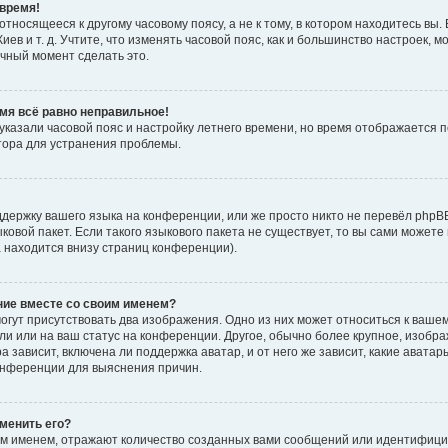
время!
тносящееся к другому часовому поясу, а не к тому, в котором находитесь вы. 
Киев и т. д. Учтите, что изменять часовой пояс, как и большинство настроек, 
ачный момент сделать это.
емя всё равно неправильное!
 указали часовой пояс и настройку летнего времени, но время отображается 
тора для устранения проблемы.
держку вашего языка на конференции, или же просто никто не перевёл phpB
ыковой пакет. Если такого языкового пакета не существует, то вы сами мож
а находится внизу страниц конференции).
ние вместе со своим именем?
гут присутствовать два изображения. Одно из них может относиться к вашем
ли или на ваш статус на конференции. Другое, обычно более крупное, изобр
 зависит, включена ли поддержка аватар, и от него же зависит, какие авата
онференции для выяснения причин.
зменить его?
м именем, отражают количество созданных вами сообщений или идентифици