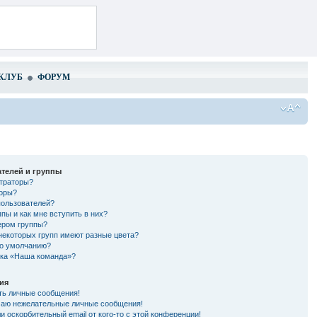
КЛУБ
ФОРУМ
телей и группы
страторы?
торы?
пользователей?
ппы и как мне вступить в них?
ером группы?
некоторых групп имеют разные цвета?
по умолчанию?
лка «Наша команда»?
ия
ть личные сообщения!
чаю нежелательные личные сообщения!
и оскорбительный email от кого-то с этой конференции!