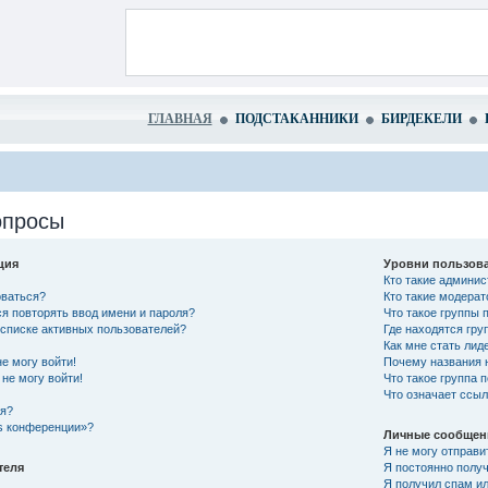
ГЛАВНАЯ
ПОДСТАКАННИКИ
БИРДЕКЕЛИ
опросы
ция
Уровни пользова
Кто такие админи
оваться?
Кто такие модера
я повторять ввод имени и пароля?
Что такое группы 
в списке активных пользователей?
Где находятся гру
Как мне стать лид
не могу войти!
Почему названия 
не могу войти!
Что такое группа 
Что означает ссы
ся?
es конференции»?
Личные сообщен
Я не могу отправи
теля
Я постоянно полу
Я получил спам ил