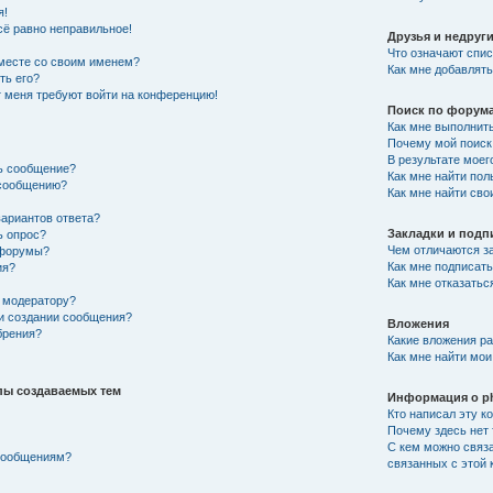
я!
сё равно неправильное!
Друзья и недруг
Что означают спис
вместе со своим именем?
Как мне добавлять
ть его?
от меня требуют войти на конференцию!
Поиск по форум
Как мне выполнит
Почему мой поиск 
В результате моег
ть сообщение?
Как мне найти по
 сообщению?
Как мне найти св
вариантов ответа?
Закладки и подп
ь опрос?
Чем отличаются за
 форумы?
Как мне подписат
ия?
Как мне отказатьс
 модератору?
ри создании сообщения?
Вложения
брения?
Какие вложения р
Как мне найти мои
пы создаваемых тем
Информация о p
Кто написал эту 
Почему здесь нет 
С кем можно связа
 сообщениям?
связанных с этой