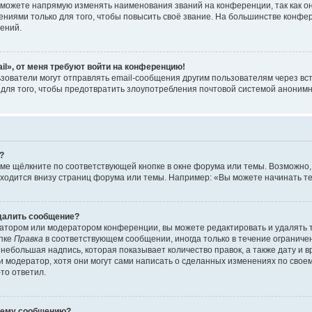
можете напрямую изменять наименования званий на конференции, так как о
иями только для того, чтобы повысить своё звание. На большинстве конфе
ений.
il», от меня требуют войти на конференцию!
зователи могут отправлять email-сообщения другим пользователям через вс
 для того, чтобы предотвратить злоупотребления почтовой системой аноним
?
ме щёлкните по соответствующей кнопке в окне форума или темы. Возможно,
ходится внизу страниц форума или темы. Например: «Вы можете начинать тем
удалить сообщение?
атором или модератором конференции, вы можете редактировать и удалять 
опке
Правка
в соответствующем сообщении, иногда только в течение ограничен
небольшая надпись, которая показывает количество правок, а также дату и 
 модератор, хотя они могут сами написать о сделанных изменениях по своем
-то ответил.
воему сообщению?