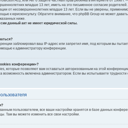
Protection Act), или Акт о защите частных прав ребёнка в интернете от 1998 
шеннолетних младше 13 лет, иметь на это письменное согласие родителей. 
ии от несовершеннолетних младше 13 лет. Если вы не уверены, применимо л
ощью к юрисконсульту. Обратите внимание, что phpBB Group не может дават
казанных ниже.
ссии данный акт не имеет юридической силы.
ваться?
енции заблокировал ваш IP-адрес или запретил имя, под которым вы пытает
помощью к администратору конференции.
cookies конференции»?
ies, которые позволяют вам оставаться авторизованным на этой конференции
а возможность включена администратором. Если вы испытываете трудности с
пользователя
и?
ванным пользователем, все ваши настройки хранятся в базе данных конфере
цы. Там вы можете изменить все свои настройки.