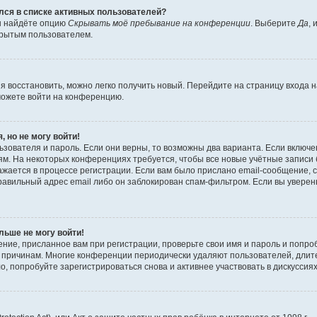
ялся в списке активных пользователей?
вы найдёте опцию
Скрывать моё пребывание на конференции
. Выберите
Да
,
крытым пользователем.
зя восстановить, можно легко получить новый. Перейдите на страницу входа
сможете войти на конференцию.
, но не могу войти!
зователя и пароль. Если они верны, то возможны два варианта. Если включе
м. На некоторых конференциях требуется, чтобы все новые учётные записи
жается в процессе регистрации. Если вам было прислано email-сообщение, 
равильный адрес email либо он заблокирован спам-фильтром. Если вы уверены
льше не могу войти!
ние, присланное вам при регистрации, проверьте свои имя и пароль и попро
то причинам. Многие конференции периодически удаляют пользователей, дли
, попробуйте зарегистрироваться снова и активнее участвовать в дискуссиях