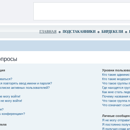
ГЛАВНАЯ
ПОДСТАКАННИКИ
БИРДЕКЕЛИ
опросы
ция
Уровни пользова
Кто такие админи
оваться?
Кто такие модера
я повторять ввод имени и пароля?
Что такое группы 
в списке активных пользователей?
Где находятся гру
Как мне стать лид
не могу войти!
Почему названия 
не могу войти!
Что такое группа 
Что означает ссы
ся?
es конференции»?
Личные сообщен
Я не могу отправи
теля
Я постоянно полу
Я получил спам ил