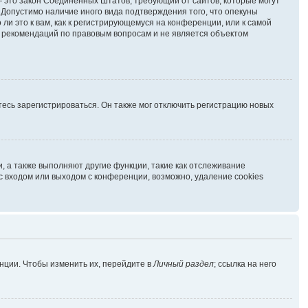
г. — это закон Соединённых Штатов, требующий от сайтов, которые могут
Допустимо наличие иного вида подтверждения того, что опекуны
и это к вам, как к регистрирующемуся на конференции, или к самой
ь рекомендаций по правовым вопросам и не является объектом
есь зарегистрироваться. Он также мог отключить регистрацию новых
, а также выполняют другие функции, такие как отслеживание
 входом или выходом с конференции, возможно, удаление cookies
нции. Чтобы изменить их, перейдите в
Личный раздел
; ссылка на него