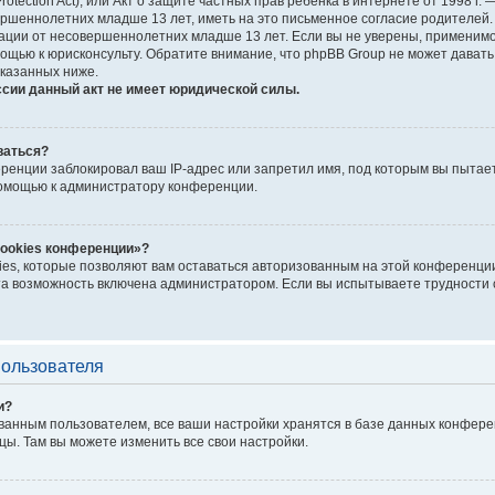
Protection Act), или Акт о защите частных прав ребёнка в интернете от 1998 
шеннолетних младше 13 лет, иметь на это письменное согласие родителей. 
ии от несовершеннолетних младше 13 лет. Если вы не уверены, применимо л
ощью к юрисконсульту. Обратите внимание, что phpBB Group не может дават
казанных ниже.
ссии данный акт не имеет юридической силы.
ваться?
енции заблокировал ваш IP-адрес или запретил имя, под которым вы пытает
помощью к администратору конференции.
cookies конференции»?
ies, которые позволяют вам оставаться авторизованным на этой конференции
а возможность включена администратором. Если вы испытываете трудности с
пользователя
и?
ванным пользователем, все ваши настройки хранятся в базе данных конфере
цы. Там вы можете изменить все свои настройки.