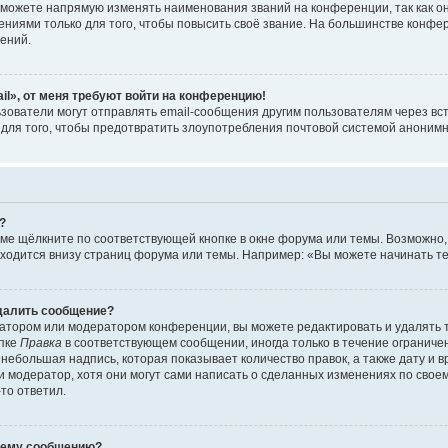
можете напрямую изменять наименования званий на конференции, так как о
иями только для того, чтобы повысить своё звание. На большинстве конфе
ений.
il», от меня требуют войти на конференцию!
зователи могут отправлять email-сообщения другим пользователям через вс
 для того, чтобы предотвратить злоупотребления почтовой системой аноним
?
ме щёлкните по соответствующей кнопке в окне форума или темы. Возможно,
ходится внизу страниц форума или темы. Например: «Вы можете начинать тем
удалить сообщение?
атором или модератором конференции, вы можете редактировать и удалять 
опке
Правка
в соответствующем сообщении, иногда только в течение ограничен
небольшая надпись, которая показывает количество правок, а также дату и 
 модератор, хотя они могут сами написать о сделанных изменениях по своем
-то ответил.
воему сообщению?