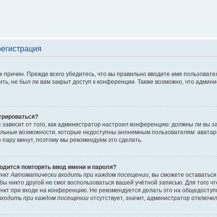
регистрация
 причин. Прежде всего убедитесь, что вы правильно вводите имя пользовате
ть, не был ли вам закрыт доступ к конференции. Также возможно, что адми
трироваться?
ё зависит от того, как администратор настроил конференцию: должны ли вы 
льные возможности, которые недоступны анонимным пользователям: аватары, 
го пару минут, поэтому мы рекомендуем это сделать.
одится повторять ввод имени и пароля?
ункт
Автоматически входить при каждом посещении
, вы сможете оставатьс
обы никто другой не смог воспользоваться вашей учётной записью. Для того 
нкт при входе на конференцию. Не рекомендуется делать это на общедоступ
ходить при каждом посещении
отсутствует, значит, администратор отключил