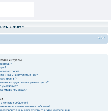
КЛУБ
ФОРУМ
телей и группы
страторы?
торы?
пользователей?
ппы и как мне вступить в них?
ером группы?
некоторых групп имеют разные цвета?
по умолчанию?
лка «Наша команда»?
ия
ть личные сообщения!
чаю нежелательные личные сообщения!
и оскорбительный email от кого-то с этой конференции!