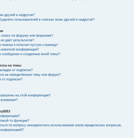
и
ки друзей и недругов?
/удалять пользователей в списках моих друзей и недругов?
ам
ь поиск по форуму или форумам?
не даёт результатов?
о поиска я получил пустую страницу!
льзователя конференции?
ои сообщения и созданные мной темы?
иска на темы
кладки от подписки?
ься на определённую тему или форум?
я от подписки?
азрешены на этой конференции?
 вложения?
hpBB3
конференцию?
такой-то функции?
ться по вопросу некорректного использования и/или юридических вопросов,
 конференцией?