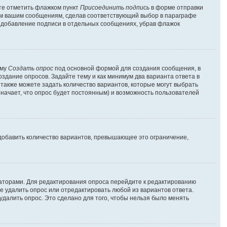
ете отметить флажком пункт
Присоединить подпись
в форме отправки
ем вашим сообщениям, сделав соответствующий выбор в параграфе
ь добавление подписи в отдельных сообщениях, убрав флажок
рму
Создать опрос
под основной формой для создания сообщения, в
оздание опросов. Задайте тему и как минимум два варианта ответа в
 также можете задать количество вариантов, которые могут выбрать
значает, что опрос будет постоянным) и возможность пользователей
добавить количество вариантов, превышающее это ограничение,
раторами. Для редактирования опроса перейдите к редактированию
те удалить опрос или отредактировать любой из вариантов ответа.
удалить опрос. Это сделано для того, чтобы нельзя было менять