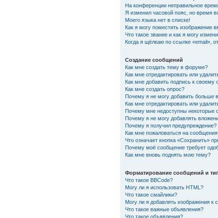
На конференции неправильное врем
Я изменил часовой пояс, но время в
Моего языка нет в списке!
Как я могу поместить изображение 
Что такое звание и как я могу измени
Когда я щёлкаю по ссылке «email», 
Создание сообщений
Как мне создать тему в форуме?
Как мне отредактировать или удали
Как мне добавить подпись к своему
Как мне создать опрос?
Почему я не могу добавить больше 
Как мне отредактировать или удалит
Почему мне недоступны некоторые
Почему я не могу добавлять вложен
Почему я получил предупреждение?
Как мне пожаловаться на сообщения
Что означает кнопка «Сохранить» п
Почему моё сообщение требует одо
Как мне вновь поднять мою тему?
Форматирование сообщений и ти
Что такое BBCode?
Могу ли я использовать HTML?
Что такое смайлики?
Могу ли я добавлять изображения к
Что такое важные объявления?
Что такое объявления?