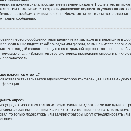
ению, вы должны сначала создать её в личном разделе. После этого вы мож
вилась. Вы также можете настроить добавление подписи по умолчанию ко вс
ичные настройки» в личном разделе. Несмотря на это, вы сможете отменит
отправки сообщения.
ровании первого сообщения темы щёлкните на закладке или перейдите в фо
иля; если вы не видите такой закладки или формы, то вы не имеете прав на с
ись, что каждый вариант находится на отдельной строке текстового поля. Вы
с помощью опции «Вариантов ответа», период проведения опроса в днях (0 о
и проголосовали.
ьше вариантов ответа?
ов ответа устанавливается администратором конференции. Если вам нужно 
онференции.
далить опрос?
ы могут редактироваться только их создателями, модераторами или админист
 всегда связан именно с ним. Если никто не успел проголосовать, то вы може
совал, то только модераторы или администраторы могут отредактировать или 
сования.