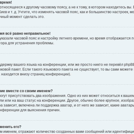
время!
тносящееся к другому часовому поясу, а не к тому, в котором находитесь вы. 
Киев и т. д. Учтите, что изменять часовой пояс, как и большинство настроек, 
ачный момент сделать это.
емя всё равно неправильное!
 указали часовой пояс и настройку летнего времени, но время отображается 
тора для устранения проблемы.
держку вашего языка на конференции, или же просто никто не перевёл phpB
ыковой пакет. Если такого языкового пакета не существует, то вы сами мож
а находится внизу страниц конференции).
ние вместе со своим именем?
гут присутствовать два изображения. Одно из них может относиться к вашем
ли или на ваш статус на конференции. Другое, обычно более крупное, изобр
 зависит, включена ли поддержка аватар, и от него же зависит, какие авата
онференции для выяснения причин.
зменить его?
м именем, отражают количество созданных вами сообщений или идентифици