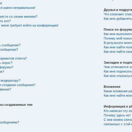
я!
сё равно неправильное!
Друзья и недруг
Что означают спис
вместе со своим именем?
Как мне добавлять
ть его?
от меня требуют войти на конференцию!
Поиск по форум
Как мне выполнит
Почему мой поиск 
В результате моег
ть сообщение?
Как мне найти по
 сообщению?
Как мне найти св
вариантов ответа?
Закладки и подп
ь опрос?
Чем отличаются за
 форумы?
Как мне подписат
ия?
Как мне отказатьс
 модератору?
ри создании сообщения?
Вложения
брения?
Какие вложения р
Как мне найти мои
пы создаваемых тем
Информация о p
Кто написал эту 
Почему здесь нет 
С кем можно связа
 сообщениям?
связанных с этой