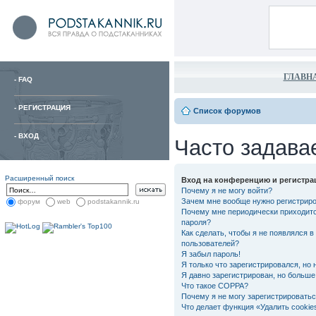
ГЛАВН
-
FAQ
-
РЕГИСТРАЦИЯ
Список форумов
-
ВХОД
Часто задава
Расширенный поиск
Вход на конференцию и регистра
Почему я не могу войти?
Зачем мне вообще нужно регистрир
форум
web
podstakannik.ru
Почему мне периодически приходитс
пароля?
Как сделать, чтобы я не появлялся в
пользователей?
Я забыл пароль!
Я только что зарегистрировался, но 
Я давно зарегистрирован, но больше 
Что такое COPPA?
Почему я не могу зарегистрировать
Что делает функция «Удалить cooki