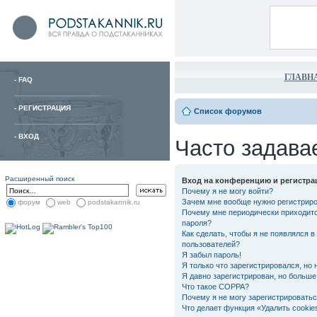
ГЛАВН
-
FAQ
-
РЕГИСТРАЦИЯ
Список форумов
-
ВХОД
Часто задава
Расширенный поиск
Вход на конференцию и регистра
Почему я не могу войти?
Зачем мне вообще нужно регистрир
форум
web
podstakannik.ru
Почему мне периодически приходитс
пароля?
Как сделать, чтобы я не появлялся в
пользователей?
Я забыл пароль!
Я только что зарегистрировался, но 
Я давно зарегистрирован, но больше 
Что такое COPPA?
Почему я не могу зарегистрировать
Что делает функция «Удалить cooki