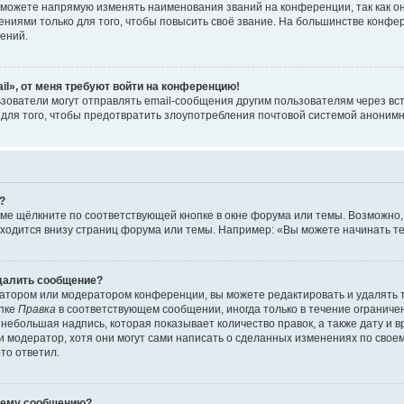
можете напрямую изменять наименования званий на конференции, так как о
иями только для того, чтобы повысить своё звание. На большинстве конфе
ений.
il», от меня требуют войти на конференцию!
зователи могут отправлять email-сообщения другим пользователям через вс
 для того, чтобы предотвратить злоупотребления почтовой системой аноним
?
ме щёлкните по соответствующей кнопке в окне форума или темы. Возможно,
ходится внизу страниц форума или темы. Например: «Вы можете начинать тем
удалить сообщение?
атором или модератором конференции, вы можете редактировать и удалять 
опке
Правка
в соответствующем сообщении, иногда только в течение ограничен
небольшая надпись, которая показывает количество правок, а также дату и 
 модератор, хотя они могут сами написать о сделанных изменениях по своем
-то ответил.
воему сообщению?