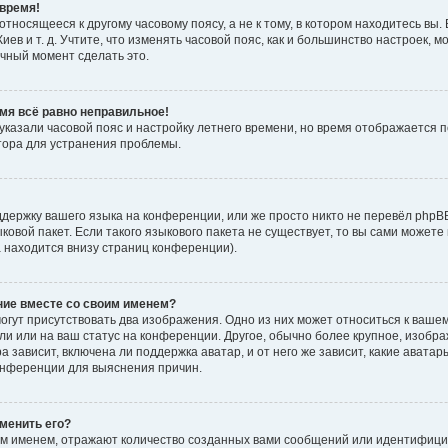
время!
тносящееся к другому часовому поясу, а не к тому, в котором находитесь вы. 
Киев и т. д. Учтите, что изменять часовой пояс, как и большинство настроек, 
ачный момент сделать это.
емя всё равно неправильное!
 указали часовой пояс и настройку летнего времени, но время отображается 
тора для устранения проблемы.
держку вашего языка на конференции, или же просто никто не перевёл phpB
ыковой пакет. Если такого языкового пакета не существует, то вы сами мож
а находится внизу страниц конференции).
ние вместе со своим именем?
гут присутствовать два изображения. Одно из них может относиться к вашем
ли или на ваш статус на конференции. Другое, обычно более крупное, изобр
 зависит, включена ли поддержка аватар, и от него же зависит, какие авата
онференции для выяснения причин.
зменить его?
м именем, отражают количество созданных вами сообщений или идентифици