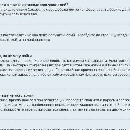
ялся в списке активных пользователей?
вы найдёте опцию
Скрывать моё пребывание на конференции
. Выберите
Да
,
крытым пользователем.
зя восстановить, можно легко получить новый. Перейдите на страницу входа
сможете войти на конференцию.
, но не могу войти!
зователя и пароль. Если они верны, то возможны два варианта. Если включе
м. На некоторых конференциях требуется, чтобы все новые учётные записи
жается в процессе регистрации. Если вам было прислано email-сообщение, 
равильный адрес email либо он заблокирован спам-фильтром. Если вы уверены
льше не могу войти!
ние, присланное вам при регистрации, проверьте свои имя и пароль и попро
то причинам. Многие конференции периодически удаляют пользователей, дли
, попробуйте зарегистрироваться снова и активнее участвовать в дискуссиях