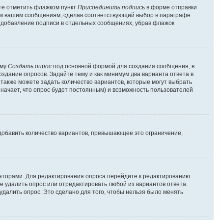
ете отметить флажком пункт
Присоединить подпись
в форме отправки
ем вашим сообщениям, сделав соответствующий выбор в параграфе
ь добавление подписи в отдельных сообщениях, убрав флажок
рму
Создать опрос
под основной формой для создания сообщения, в
оздание опросов. Задайте тему и как минимум два варианта ответа в
 также можете задать количество вариантов, которые могут выбрать
значает, что опрос будет постоянным) и возможность пользователей
добавить количество вариантов, превышающее это ограничение,
раторами. Для редактирования опроса перейдите к редактированию
те удалить опрос или отредактировать любой из вариантов ответа.
удалить опрос. Это сделано для того, чтобы нельзя было менять