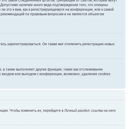
г. — это закон Соединённых Штатов, требующий от сайтов, которые могут
Допустимо наличие иного вида подтверждения того, что опекуны
и это к вам, как к регистрирующемуся на конференции, или к самой
ь рекомендаций по правовым вопросам и не является объектом
есь зарегистрироваться. Он также мог отключить регистрацию новых
, а также выполняют другие функции, такие как отслеживание
 входом или выходом с конференции, возможно, удаление cookies
нции. Чтобы изменить их, перейдите в
Личный раздел
; ссылка на него