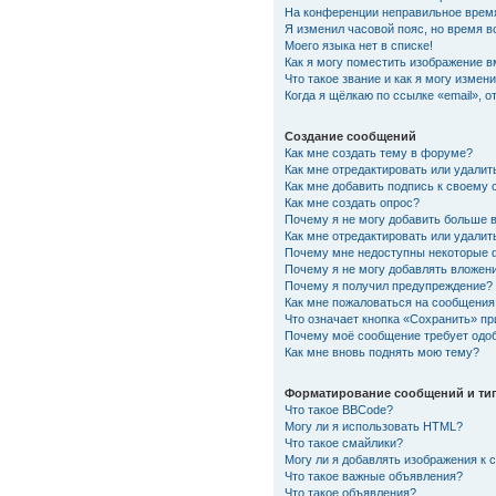
На конференции неправильное врем
Я изменил часовой пояс, но время в
Моего языка нет в списке!
Как я могу поместить изображение 
Что такое звание и как я могу измени
Когда я щёлкаю по ссылке «email», 
Создание сообщений
Как мне создать тему в форуме?
Как мне отредактировать или удали
Как мне добавить подпись к своему
Как мне создать опрос?
Почему я не могу добавить больше 
Как мне отредактировать или удалит
Почему мне недоступны некоторые
Почему я не могу добавлять вложен
Почему я получил предупреждение?
Как мне пожаловаться на сообщения
Что означает кнопка «Сохранить» п
Почему моё сообщение требует одо
Как мне вновь поднять мою тему?
Форматирование сообщений и ти
Что такое BBCode?
Могу ли я использовать HTML?
Что такое смайлики?
Могу ли я добавлять изображения к
Что такое важные объявления?
Что такое объявления?