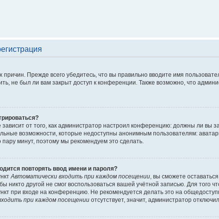
регистрация
 причин. Прежде всего убедитесь, что вы правильно вводите имя пользовате
ть, не был ли вам закрыт доступ к конференции. Также возможно, что адми
трироваться?
ё зависит от того, как администратор настроил конференцию: должны ли вы 
льные возможности, которые недоступны анонимным пользователям: аватары, 
го пару минут, поэтому мы рекомендуем это сделать.
одится повторять ввод имени и пароля?
ункт
Автоматически входить при каждом посещении
, вы сможете оставатьс
обы никто другой не смог воспользоваться вашей учётной записью. Для того 
нкт при входе на конференцию. Не рекомендуется делать это на общедоступ
ходить при каждом посещении
отсутствует, значит, администратор отключил