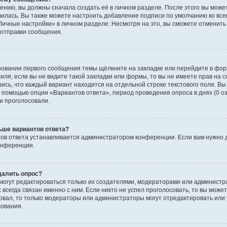
ению, вы должны сначала создать её в личном разделе. После этого вы мож
вилась. Вы также можете настроить добавление подписи по умолчанию ко вс
ичные настройки» в личном разделе. Несмотря на это, вы сможете отменит
отправки сообщения.
ровании первого сообщения темы щёлкните на закладке или перейдите в фо
иля; если вы не видите такой закладки или формы, то вы не имеете прав на с
ись, что каждый вариант находится на отдельной строке текстового поля. Вы
с помощью опции «Вариантов ответа», период проведения опроса в днях (0 о
и проголосовали.
ьше вариантов ответа?
ов ответа устанавливается администратором конференции. Если вам нужно 
онференции.
далить опрос?
ы могут редактироваться только их создателями, модераторами или админист
 всегда связан именно с ним. Если никто не успел проголосовать, то вы може
совал, то только модераторы или администраторы могут отредактировать или 
сования.