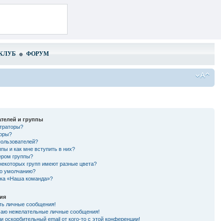
КЛУБ
ФОРУМ
телей и группы
страторы?
торы?
пользователей?
ппы и как мне вступить в них?
ером группы?
некоторых групп имеют разные цвета?
по умолчанию?
лка «Наша команда»?
ия
ть личные сообщения!
чаю нежелательные личные сообщения!
и оскорбительный email от кого-то с этой конференции!