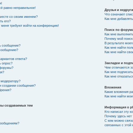
я!
сё равно неправильное!
Друзья и недруг
Что означают спис
вместе со своим именем?
Как мне добавлять
ть его?
от меня требуют войти на конференцию!
Поиск по форум
Как мне выполнит
Почему мой поиск 
В результате моег
ть сообщение?
Как мне найти по
 сообщению?
Как мне найти св
вариантов ответа?
Закладки и подп
ь опрос?
Чем отличаются за
 форумы?
Как мне подписат
ия?
Как мне отказатьс
 модератору?
ри создании сообщения?
Вложения
брения?
Какие вложения р
Как мне найти мои
пы создаваемых тем
Информация о p
Кто написал эту 
Почему здесь нет 
С кем можно связа
 сообщениям?
связанных с этой