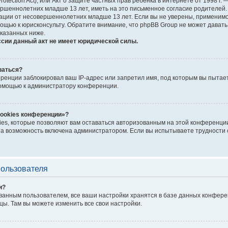
Protection Act), или Акт о защите частных прав ребёнка в интернете от 1998 
шеннолетних младше 13 лет, иметь на это письменное согласие родителей. 
ии от несовершеннолетних младше 13 лет. Если вы не уверены, применимо л
ощью к юрисконсульту. Обратите внимание, что phpBB Group не может дават
казанных ниже.
ссии данный акт не имеет юридической силы.
ваться?
енции заблокировал ваш IP-адрес или запретил имя, под которым вы пытает
помощью к администратору конференции.
cookies конференции»?
ies, которые позволяют вам оставаться авторизованным на этой конференции
а возможность включена администратором. Если вы испытываете трудности с
пользователя
и?
ванным пользователем, все ваши настройки хранятся в базе данных конфере
цы. Там вы можете изменить все свои настройки.