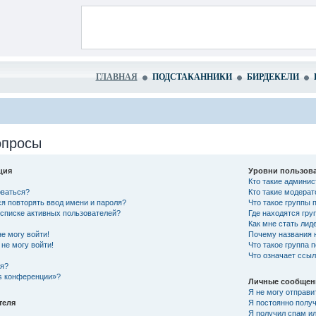
ГЛАВНАЯ
ПОДСТАКАННИКИ
БИРДЕКЕЛИ
опросы
ция
Уровни пользова
Кто такие админи
оваться?
Кто такие модера
я повторять ввод имени и пароля?
Что такое группы 
в списке активных пользователей?
Где находятся гру
Как мне стать лид
не могу войти!
Почему названия 
не могу войти!
Что такое группа 
Что означает ссы
ся?
es конференции»?
Личные сообщен
Я не могу отправи
теля
Я постоянно полу
Я получил спам ил