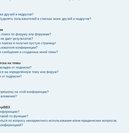
и
ки друзей и недругов?
/удалять пользователей в списках моих друзей и недругов?
ам
ь поиск по форуму или форумам?
не даёт результатов?
о поиска я получил пустую страницу!
льзователя конференции?
ои сообщения и созданные мной темы?
иска на темы
кладки от подписки?
ься на определённую тему или форум?
я от подписки?
азрешены на этой конференции?
 вложения?
hpBB3
конференцию?
такой-то функции?
ться по вопросу некорректного использования и/или юридических вопросов,
 конференцией?