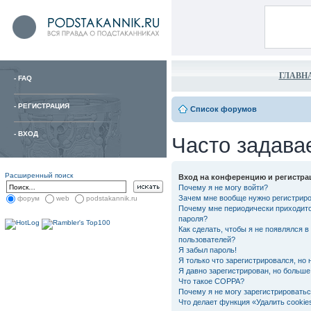
ГЛАВН
-
FAQ
-
РЕГИСТРАЦИЯ
Список форумов
-
ВХОД
Часто задава
Расширенный поиск
Вход на конференцию и регистра
Почему я не могу войти?
Зачем мне вообще нужно регистрир
форум
web
podstakannik.ru
Почему мне периодически приходитс
пароля?
Как сделать, чтобы я не появлялся в
пользователей?
Я забыл пароль!
Я только что зарегистрировался, но 
Я давно зарегистрирован, но больше 
Что такое COPPA?
Почему я не могу зарегистрировать
Что делает функция «Удалить cooki