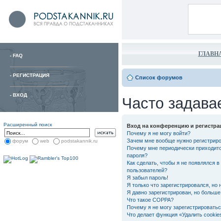
ГЛАВН
-
FAQ
-
РЕГИСТРАЦИЯ
Список форумов
-
ВХОД
Часто задава
Расширенный поиск
Вход на конференцию и регистра
Почему я не могу войти?
Зачем мне вообще нужно регистрир
форум
web
podstakannik.ru
Почему мне периодически приходитс
пароля?
Как сделать, чтобы я не появлялся в
пользователей?
Я забыл пароль!
Я только что зарегистрировался, но 
Я давно зарегистрирован, но больше 
Что такое COPPA?
Почему я не могу зарегистрировать
Что делает функция «Удалить cooki