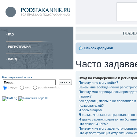
ГЛАВН
-
FAQ
-
РЕГИСТРАЦИЯ
Список форумов
-
ВХОД
Часто задава
Расширенный поиск
Вход на конференцию и регистра
Почему я не могу войти?
Зачем мне вообще нужно регистрир
форум
web
podstakannik.ru
Почему мне периодически приходитс
пароля?
Как сделать, чтобы я не появлялся в
пользователей?
Я забыл пароль!
Я только что зарегистрировался, но 
Я давно зарегистрирован, но больше 
Что такое COPPA?
Почему я не могу зарегистрировать
Что делает функция «Удалить cooki