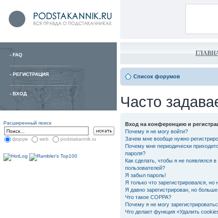
ГЛАВН
-
FAQ
-
РЕГИСТРАЦИЯ
Список форумов
-
ВХОД
Часто задава
Расширенный поиск
Вход на конференцию и регистра
Почему я не могу войти?
Зачем мне вообще нужно регистрир
форум
web
podstakannik.ru
Почему мне периодически приходитс
пароля?
Как сделать, чтобы я не появлялся в
пользователей?
Я забыл пароль!
Я только что зарегистрировался, но 
Я давно зарегистрирован, но больше 
Что такое COPPA?
Почему я не могу зарегистрировать
Что делает функция «Удалить cooki