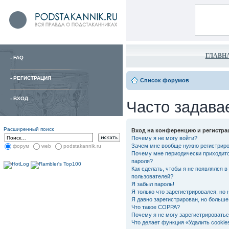
ГЛАВН
-
FAQ
-
РЕГИСТРАЦИЯ
Список форумов
-
ВХОД
Часто задава
Расширенный поиск
Вход на конференцию и регистра
Почему я не могу войти?
Зачем мне вообще нужно регистрир
форум
web
podstakannik.ru
Почему мне периодически приходитс
пароля?
Как сделать, чтобы я не появлялся в
пользователей?
Я забыл пароль!
Я только что зарегистрировался, но 
Я давно зарегистрирован, но больше 
Что такое COPPA?
Почему я не могу зарегистрировать
Что делает функция «Удалить cooki