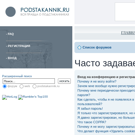
ГЛАВН
-
FAQ
-
РЕГИСТРАЦИЯ
Список форумов
-
ВХОД
Часто задава
Расширенный поиск
Вход на конференцию и регистра
Почему я не могу войти?
Зачем мне вообще нужно регистрир
форум
web
podstakannik.ru
Почему мне периодически приходитс
пароля?
Как сделать, чтобы я не появлялся в
пользователей?
Я забыл пароль!
Я только что зарегистрировался, но 
Я давно зарегистрирован, но больше 
Что такое COPPA?
Почему я не могу зарегистрировать
Что делает функция «Удалить cooki