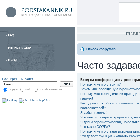
ГЛАВН
-
FAQ
-
РЕГИСТРАЦИЯ
Список форумов
-
ВХОД
Часто задава
Расширенный поиск
Вход на конференцию и регистра
Почему я не могу войти?
Зачем мне вообще нужно регистрир
форум
web
podstakannik.ru
Почему мне периодически приходитс
пароля?
Как сделать, чтобы я не появлялся в
пользователей?
Я забыл пароль!
Я только что зарегистрировался, но 
Я давно зарегистрирован, но больше 
Что такое COPPA?
Почему я не могу зарегистрировать
Что делает функция «Удалить cooki