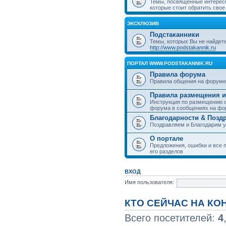
Темы, посвященные интерес
которые стоит обратить свое
ЭКСКЛЮЗИВ
Подстаканники
Темы, которых Вы не найдет
http://www.podstakannik.ru
ПОРТАЛ WWW.PODSTAKANNIK.RU
Правила форума
Правила общения на форуме
Правила размещения и
Инструкция по размещению ф
форума в сообщениях на фо
Благодарности & Позд
Поздравляем и Благодарим 
О портале
Предложения, ошибки и все п
его разделов
ВХОД
Имя пользователя:
КТО СЕЙЧАС НА К
Всего посетителей:
4