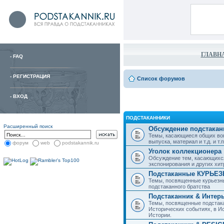
ГЛАВН
-
FAQ
-
РЕГИСТРАЦИЯ
Список форумов
-
ВХОД
ПОДСТАКАННИКИ
Расширенный поиск
Обсуждение подстакан
Темы, касающиеся общих воп
выпуска, материал и т.д. и т.п.
форум
web
podstakannik.ru
Уголок коллекционера
Обсуждение тем, касающихся
экспонирования и других хи
Подстаканные КУРЬЕ
Темы, посвященные курьезн
подстаканного братства
Подстаканник & Интер
Темы, посвященные подстака
Исторических событиях, в И
Истории.