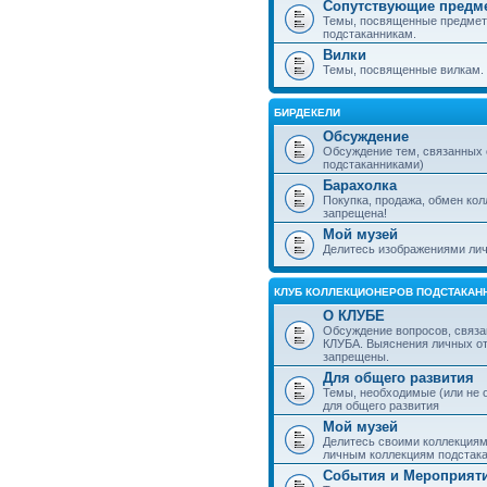
Сопутствующие предм
Темы, посвященные предмет
подстаканникам.
Вилки
Темы, посвященные вилкам.
БИРДЕКЕЛИ
Обсуждение
Обсуждение тем, связанных
подстаканниками)
Барахолка
Покупка, продажа, обмен ко
запрещена!
Мой музей
Делитесь изображениями лич
КЛУБ КОЛЛЕКЦИОНЕРОВ ПОДСТАКАН
О КЛУБЕ
Обсуждение вопросов, связа
КЛУБА. Выяснения личных о
запрещены.
Для общего развития
Темы, необходимые (или не 
для общего развития
Мой музей
Делитесь своими коллекция
личным коллекциям подстака
События и Мероприят