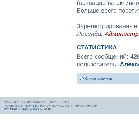
(основано на активн
Больше всего посети
Зарегистрированные 
Легенда:
Админист
СТАТИСТИКА
Всего сообщений:
42
пользователь:
Алекс
Список форумов
COPYRIGHT PODSTAKANNIK.RU 2006-2011.
POWERED BY
PHPBB
® FORUM SOFTWARE © PHPBB GROUP
РУССКАЯ ПОДДЕРЖКА PHPBB