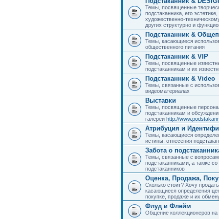
Подстаканник & DESIG
Темы, посвященные творчес
подстаканника, его эстетике,
художественно-техническому
других структурно и функци
Подстаканник & Общеп
Темы, касающиеся использов
общественного питания
Подстаканник & VIP
Темы, посвященные известны
подстаканникам и их извест
Подстаканник & Video
Темы, связанные с использо
видеоматериалах
Выставки
Темы, посвященные персона
подстаканникам и обсуждени
галереи
http://www.podstakann
Атрибуция и Идентиф
Темы, касающиеся определен
истины, отнесения подстакан
Забота о подстаканник
Темы, связанные с вопросами
подстаканниками, а также с
подстаканников
Оценка, Продажа, Пок
Сколько стоит? Хочу продать
касающиеся определения цен
покупке, продаже и их обмену
Флуд и Флейм
Общение коллекционеров на 