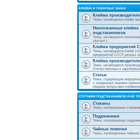
КЛЕЙМА И ТОВАРНЫЕ ЗНАКИ
Клейма производителе
Темы, касающиеся клейм про
Неопознанные клейма 
подстаканников
Темы, касающиеся неопознан
хватает:)
Клейма предприятий 
Темы, касающиеся клейм (то
предприятий СССР разных о
Клейма производителе
Темы, касающиеся производи
Отечественные и зарубежные
Статьи
Темы, содержащие информаци
с товарными знаками (именн
общими вопросами клеймени
СПУТНИКИ ПОДСТАКАННИКОВ И ИХ Т
Стаканы
Темы, посвященные стакана
Подрюмники
Темы, посвященные подрюм
Чайные ложечки
Темы, посвященные чайным 