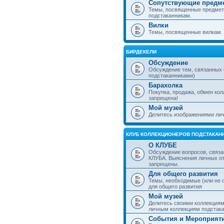
Сопутствующие предм
Темы, посвященные предмет
подстаканникам.
Вилки
Темы, посвященные вилкам.
БИРДЕКЕЛИ
Обсуждение
Обсуждение тем, связанных
подстаканниками)
Барахолка
Покупка, продажа, обмен ко
запрещена!
Мой музей
Делитесь изображениями лич
КЛУБ КОЛЛЕКЦИОНЕРОВ ПОДСТАКАН
О КЛУБЕ
Обсуждение вопросов, связа
КЛУБА. Выяснения личных о
запрещены.
Для общего развития
Темы, необходимые (или не 
для общего развития
Мой музей
Делитесь своими коллекция
личным коллекциям подстака
События и Мероприят