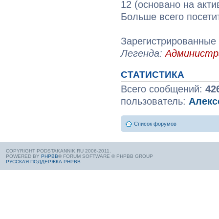
12 (основано на акти
Больше всего посети
Зарегистрированные 
Легенда:
Админист
СТАТИСТИКА
Всего сообщений:
42
пользователь:
Алекс
Список форумов
COPYRIGHT PODSTAKANNIK.RU 2006-2011.
POWERED BY
PHPBB
® FORUM SOFTWARE © PHPBB GROUP
РУССКАЯ ПОДДЕРЖКА PHPBB