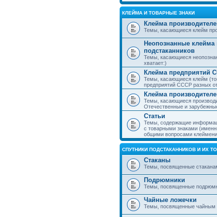
КЛЕЙМА И ТОВАРНЫЕ ЗНАКИ
Клейма производителе
Темы, касающиеся клейм про
Неопознанные клейма 
подстаканников
Темы, касающиеся неопознан
хватает:)
Клейма предприятий 
Темы, касающиеся клейм (то
предприятий СССР разных о
Клейма производителе
Темы, касающиеся производи
Отечественные и зарубежные
Статьи
Темы, содержащие информаци
с товарными знаками (именн
общими вопросами клеймени
СПУТНИКИ ПОДСТАКАННИКОВ И ИХ Т
Стаканы
Темы, посвященные стакана
Подрюмники
Темы, посвященные подрюм
Чайные ложечки
Темы, посвященные чайным 