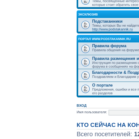
Темы, посвященные интерес
которые стоит обратить свое
ЭКСКЛЮЗИВ
Подстаканники
Темы, которых Вы не найдет
http://www.podstakannik.ru
ПОРТАЛ WWW.PODSTAKANNIK.RU
Правила форума
Правила общения на форуме
Правила размещения и
Инструкция по размещению ф
форума в сообщениях на фо
Благодарности & Позд
Поздравляем и Благодарим 
О портале
Предложения, ошибки и все п
его разделов
ВХОД
Имя пользователя:
КТО СЕЙЧАС НА К
Всего посетителей:
1