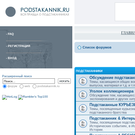
ГЛАВН
-
FAQ
-
РЕГИСТРАЦИЯ
Список форумов
-
ВХОД
ПОДСТАКАННИКИ
Расширенный поиск
Обсуждение подстакан
Темы, касающиеся общих воп
выпуска, материал и т.д. и т.п.
форум
web
podstakannik.ru
Уголок коллекционера
Обсуждение тем, касающихся
экспонирования и других хи
Подстаканные КУРЬЕ
Темы, посвященные курьезн
подстаканного братства
Подстаканник & Интер
Темы, посвященные подстака
Исторических событиях, в И
Истории.