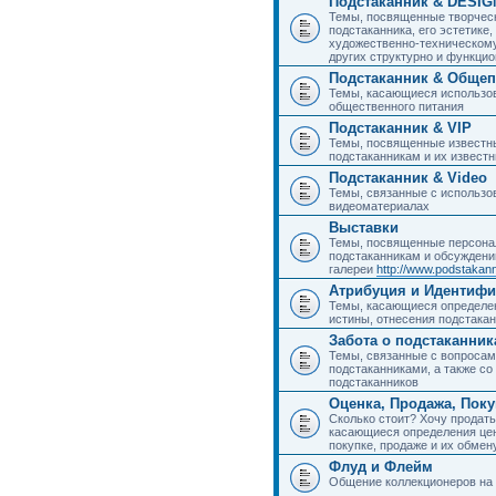
Подстаканник & DESIG
Темы, посвященные творчес
подстаканника, его эстетике,
художественно-техническому
других структурно и функци
Подстаканник & Общеп
Темы, касающиеся использов
общественного питания
Подстаканник & VIP
Темы, посвященные известны
подстаканникам и их извест
Подстаканник & Video
Темы, связанные с использо
видеоматериалах
Выставки
Темы, посвященные персона
подстаканникам и обсуждени
галереи
http://www.podstakann
Атрибуция и Идентиф
Темы, касающиеся определен
истины, отнесения подстакан
Забота о подстаканник
Темы, связанные с вопросами
подстаканниками, а также с
подстаканников
Оценка, Продажа, Пок
Сколько стоит? Хочу продать
касающиеся определения цен
покупке, продаже и их обмену
Флуд и Флейм
Общение коллекционеров на 