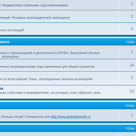
1
с бердекелеми (пивными подстаканниками)
2
ллекций. Реклама производителей запрещена!
0
ных коллекций!
НИКОВ
ТЕМЫ
1
нных с организацией и деятельности КЛУБА. Выяснения личных
м запрещены.
24
очень) коллекционерам подстаканников для общего развития
5
ми со всем миром! Темы, посвященные личным коллекциям
ия
23
ым событиям и мероприятиям, на которые стоит обратить свое
ТЕМЫ
1
е больше нигде! Специально для
http://www.podstakannik.ru
ТЕМЫ