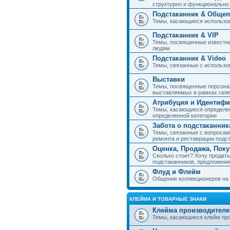
структурно и функциональн
Подстаканник & Общеп
Темы, касающиеся использов
Подстаканник & VIP
Темы, посвященные известны
людям
Подстаканник & Video
Темы, связанные с использо
Выставки
Темы, посвященные персонал
выставляемых в рамках гал
Атрибуция и Идентиф
Темы, касающиеся определен
определенной категории
Забота о подстаканник
Темы, связанные с вопросами
ремонта и реставрации подс
Оценка, Продажа, Пок
Сколько стоит? Хочу продать
подстаканников, предложения
Флуд и Флейм
Общение коллекционеров на 
КЛЕЙМА И ТОВАРНЫЕ ЗНАКИ
Клейма производителе
Темы, касающиеся клейм про