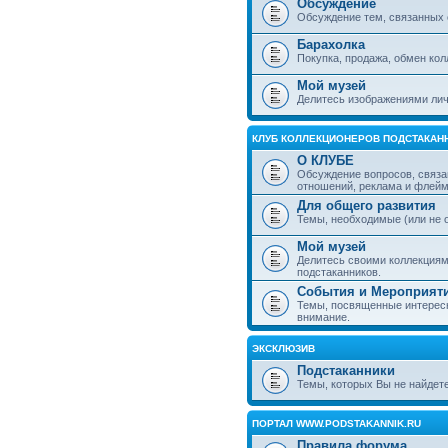
Обсуждение
Обсуждение тем, связанных 
Барахолка
Покупка, продажа, обмен ко
Мой музей
Делитесь изображениями лич
КЛУБ КОЛЛЕКЦИОНЕРОВ ПОДСТАКАН
О КЛУБЕ
Обсуждение вопросов, связа
отношений, реклама и флей
Для общего развития
Темы, необходимые (или не 
Мой музей
Делитесь своими коллекция
подстаканников.
События и Мероприят
Темы, посвященные интересн
внимание.
ЭКСКЛЮЗИВ
Подстаканники
Темы, которых Вы не найдет
ПОРТАЛ WWW.PODSTAKANNIK.RU
Правила форума