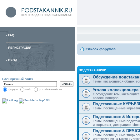
-
FAQ
-
РЕГИСТРАЦИЯ
Список форумов
-
ВХОД
ПОДСТАКАННИКИ
Обсуждение подстакан
Расширенный поиск
Темы, касающиеся общих вопро
Уголок коллекционера
форум
web
podstakannik.ru
Обсуждение тем, касающихся
коллекционеров
Подстаканные КУРЬЕ
Темы, посвященные курьезн
Подстаканник & Интер
Темы, посвященные подстака
интерьерах, декорациях Исто
Подстаканник & DESIG
Темы, посвященные творческ
изготовления, а также худож