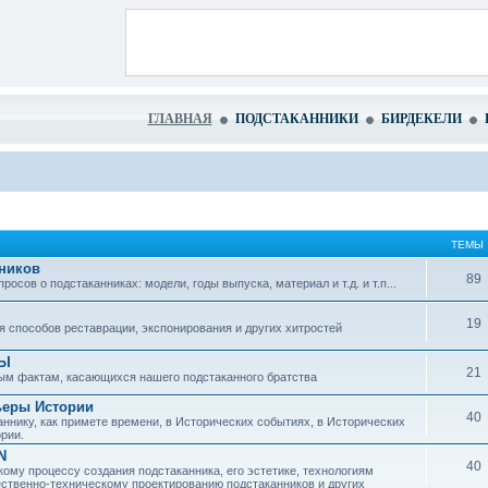
ГЛАВНАЯ
ПОДСТАКАННИКИ
БИРДЕКЕЛИ
ТЕМЫ
ников
89
сов о подстаканниках: модели, годы выпуска, материал и т.д. и т.п...
19
 способов реставрации, экспонирования и других хитростей
ЗЫ
21
ым фактам, касающихся нашего подстаканного братства
ьеры Истории
40
ннику, как примете времени, в Исторических событиях, в Исторических
рии.
N
40
ому процессу создания подстаканника, его эстетике, технологиям
ественно-техническому проектированию подстаканников и других