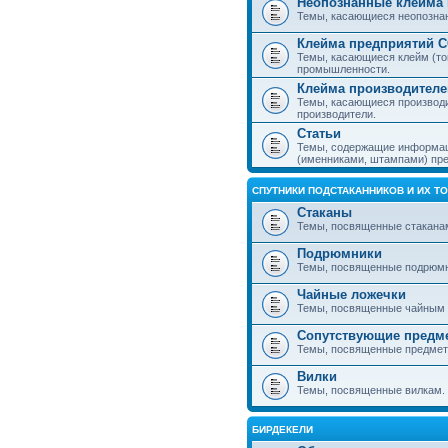
Неопознанные клейма 
Темы, касающиеся неопознанн
Клейма предприятий 
Темы, касающиеся клейм (то
промышленности.
Клейма производителе
Темы, касающиеся производ
производители.
Статьи
Темы, содержащие информаци
(именниками, штампами) пре
СПУТНИКИ ПОДСТАКАННИКОВ И ИХ Т
Стаканы
Темы, посвященные стакана
Подрюмники
Темы, посвященные подрюм
Чайные ложечки
Темы, посвященные чайным 
Сопутствующие предм
Темы, посвященные предмета
Вилки
Темы, посвященные вилкам.
БИРДЕКЕЛИ