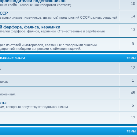
производителей подстаканников
10
ых клейм. Таковых, как говорится хватает:)
СССР
14
варных знаков, именников, штампов) предприятий СССР разных отраслей
й фарфора, фаянса, керамики
13
ителей фарфора, фаянса, керамики. Отечественные и зарубежные
5
ю из статей и материалов, связанных с товарными знаками
дприятий и общими вопросами клеймения изделий.
ОВАРНЫЕ ЗНАКИ
ТЕМЫ
12
м.
1
никам
45
ложечкам.
еты
5
м, котороые сопутствуют подстаканникам.
17
ТЕМЫ