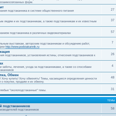
о взаимосвязанных форм.
ит
27
ания подстаканника в системе общественного питания
37
м людям и их подстаканникам, а также подстаканникам и их известным
57
ванием подстаканника в различных видеоматериалах
7
ьным выставкам, авторским подстаканникам и обсуждению работ,
ереи
http://www.podstakannik.ru
икация
26
ия подстаканников, установления истины, отнесения подстаканников к
ах
4
 заботы, лечения, ухода за подстаканниками, а также со способами
таканников
упка, Обмен
48
! Хочу купить! Хочу обменять! Темы, касающиеся определения ценности
 о покупке, продаже и их обмену.
31
любые "околоподстаканные" темы.
ТЕМЫ
й подстаканников
58
изводителей подстаканников