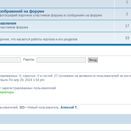
1
зображений на форуме
2
фотографий /картинок участников форума в сообщениях на форуме
равления
17
участников форума
33
рочее, что касается работы портала и его разделов
Пароль:
трированных: 0, скрытых: 0 и гостей: 27 (основано на активности пользователей за пос
 было Пн апр 29, 2024 1:54 pm
т зарегистрированных пользователей
дераторы
льзователей:
323
• Новый пользователь:
Алексей Т.