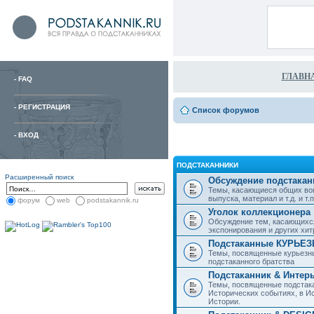
ГЛАВН
-
FAQ
-
РЕГИСТРАЦИЯ
Список форумов
-
ВХОД
ПОДСТАКАННИКИ
Расширенный поиск
Обсуждение подстакан
Темы, касающиеся общих воп
выпуска, материал и т.д. и т.п.
форум
web
podstakannik.ru
Уголок коллекционера
Обсуждение тем, касающихся
экспонирования и других хи
Подстаканные КУРЬЕ
Темы, посвященные курьезн
подстаканного братства
Подстаканник & Интер
Темы, посвященные подстака
Исторических событиях, в И
Истории.