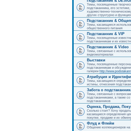
Подстаканник & DESIG
Темы, посвященные творчес
подстаканника, его эстетике,
художественно-техническому
других структурно и функци
Подстаканник & Общеп
Темы, касающиеся использов
общественного питания
Подстаканник & VIP
Темы, посвященные известны
подстаканникам и их извест
Подстаканник & Video
Темы, связанные с использо
видеоматериалах
Выставки
Темы, посвященные персона
подстаканникам и обсуждени
галереи
http://www.podstakann
Атрибуция и Идентиф
Темы, касающиеся определен
истины, отнесения подстакан
Забота о подстаканник
Темы, связанные с вопросами
подстаканниками, а также с
подстаканников
Оценка, Продажа, Пок
Сколько стоит? Хочу продать
касающиеся определения цен
покупке, продаже и их обмену
Флуд и Флейм
Общение коллекционеров на 