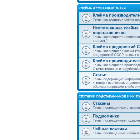
КЛЕЙМА И ТОВАРНЫЕ ЗНАКИ
Клейма производителе
Темы, касающиеся клейм про
Неопознанные клейма 
подстаканников
Темы, касающиеся неопознан
хватает:)
Клейма предприятий 
Темы, касающиеся клейм (то
предприятий СССР разных о
Клейма производителе
Темы, касающиеся производи
Отечественные и зарубежные
Статьи
Темы, содержащие информаци
с товарными знаками (именн
общими вопросами клеймени
СПУТНИКИ ПОДСТАКАННИКОВ И ИХ Т
Стаканы
Темы, посвященные стакана
Подрюмники
Темы, посвященные подрюм
Чайные ложечки
Темы, посвященные чайным 