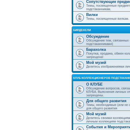
Сопутствующие предм
Темы, посвященные предмет
подстаканникам.
Вилки
Темы, посвященные вилкам.
БИРДЕКЕЛИ
Обсуждение
Обсуждение тем, связанных
подстаканниками)
Барахолка
Покупка, продажа, обмен ко
запрещена!
Мой музей
Делитесь изображениями лич
КЛУБ КОЛЛЕКЦИОНЕРОВ ПОДСТАКАН
О КЛУБЕ
Обсуждение вопросов, связа
КЛУБА. Выяснения личных о
запрещены.
Для общего развития
Темы, необходимые (или не 
для общего развития
Мой музей
Делитесь своими коллекция
личным коллекциям подстака
События и Мероприят