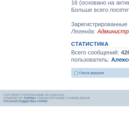
16 (основано на акти
Больше всего посети
Зарегистрированные 
Легенда:
Админист
СТАТИСТИКА
Всего сообщений:
42
пользователь:
Алекс
Список форумов
COPYRIGHT PODSTAKANNIK.RU 2006-2011.
POWERED BY
PHPBB
® FORUM SOFTWARE © PHPBB GROUP
РУССКАЯ ПОДДЕРЖКА PHPBB