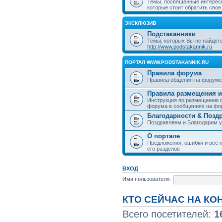
Темы, посвященные интерес
которые стоит обратить свое
ЭКСКЛЮЗИВ
Подстаканники
Темы, которых Вы не найдет
http://www.podstakannik.ru
ПОРТАЛ WWW.PODSTAKANNIK.RU
Правила форума
Правила общения на форуме
Правила размещения и
Инструкция по размещению ф
форума в сообщениях на фо
Благодарности & Позд
Поздравляем и Благодарим 
О портале
Предложения, ошибки и все п
его разделов
ВХОД
Имя пользователя:
КТО СЕЙЧАС НА К
Всего посетителей:
1