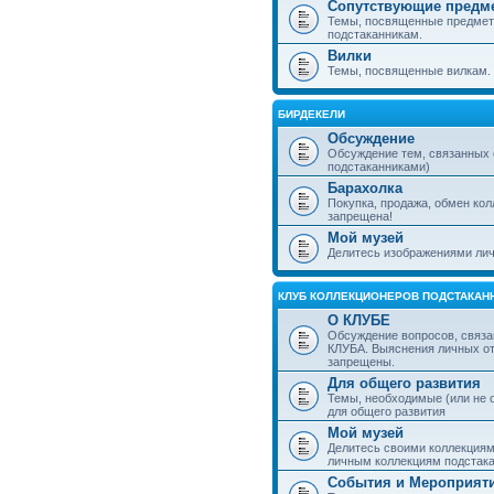
Сопутствующие предм
Темы, посвященные предмет
подстаканникам.
Вилки
Темы, посвященные вилкам.
БИРДЕКЕЛИ
Обсуждение
Обсуждение тем, связанных
подстаканниками)
Барахолка
Покупка, продажа, обмен ко
запрещена!
Мой музей
Делитесь изображениями лич
КЛУБ КОЛЛЕКЦИОНЕРОВ ПОДСТАКАН
О КЛУБЕ
Обсуждение вопросов, связа
КЛУБА. Выяснения личных о
запрещены.
Для общего развития
Темы, необходимые (или не 
для общего развития
Мой музей
Делитесь своими коллекция
личным коллекциям подстака
События и Мероприят