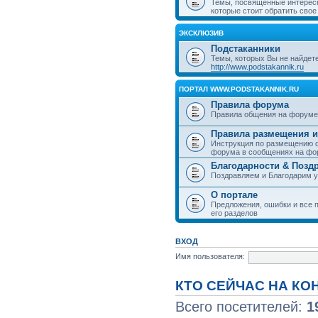
Темы, посвященные интерес
которые стоит обратить свое
ЭКСКЛЮЗИВ
Подстаканники
Темы, которых Вы не найдет
http://www.podstakannik.ru
ПОРТАЛ WWW.PODSTAKANNIK.RU
Правила форума
Правила общения на форуме
Правила размещения и
Инструкция по размещению ф
форума в сообщениях на фо
Благодарности & Позд
Поздравляем и Благодарим 
О портале
Предложения, ошибки и все п
его разделов
ВХОД
Имя пользователя:
КТО СЕЙЧАС НА К
Всего посетителей:
1