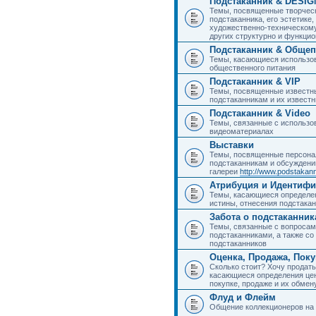
Подстаканник & DESIG
Темы, посвященные творчес
подстаканника, его эстетике,
художественно-техническому
других структурно и функци
Подстаканник & Общеп
Темы, касающиеся использов
общественного питания
Подстаканник & VIP
Темы, посвященные известны
подстаканникам и их извест
Подстаканник & Video
Темы, связанные с использо
видеоматериалах
Выставки
Темы, посвященные персона
подстаканникам и обсуждени
галереи
http://www.podstakann
Атрибуция и Идентиф
Темы, касающиеся определен
истины, отнесения подстакан
Забота о подстаканник
Темы, связанные с вопросами
подстаканниками, а также с
подстаканников
Оценка, Продажа, Пок
Сколько стоит? Хочу продать
касающиеся определения цен
покупке, продаже и их обмену
Флуд и Флейм
Общение коллекционеров на 