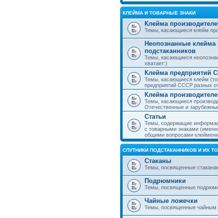
КЛЕЙМА И ТОВАРНЫЕ ЗНАКИ
Клейма производителе
Темы, касающиеся клейм про
Неопознанные клейма 
подстаканников
Темы, касающиеся неопознан
хватает:)
Клейма предприятий 
Темы, касающиеся клейм (то
предприятий СССР разных о
Клейма производителе
Темы, касающиеся производи
Отечественные и зарубежные
Статьи
Темы, содержащие информаци
с товарными знаками (именн
общими вопросами клеймени
СПУТНИКИ ПОДСТАКАННИКОВ И ИХ Т
Стаканы
Темы, посвященные стакана
Подрюмники
Темы, посвященные подрюм
Чайные ложечки
Темы, посвященные чайным 