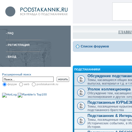
ГЛАВН
-
FAQ
-
РЕГИСТРАЦИЯ
Список форумов
-
ВХОД
ПОДСТАКАННИКИ
Расширенный поиск
Обсуждение подстакан
Темы, касающиеся общих воп
выпуска, материал и т.д. и т.п.
форум
web
podstakannik.ru
Уголок коллекционера
Обсуждение тем, касающихся
экспонирования и других хи
Подстаканные КУРЬЕ
Темы, посвященные курьезн
подстаканного братства
Подстаканник & Интер
Темы, посвященные подстака
Исторических событиях, в И
Истории.