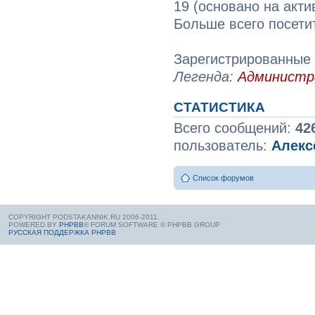
19 (основано на акти
Больше всего посети
Зарегистрированные 
Легенда:
Админист
СТАТИСТИКА
Всего сообщений:
42
пользователь:
Алекс
Список форумов
COPYRIGHT PODSTAKANNIK.RU 2006-2011.
POWERED BY
PHPBB
® FORUM SOFTWARE © PHPBB GROUP
РУССКАЯ ПОДДЕРЖКА PHPBB