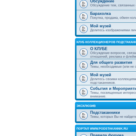
Обсуждение
Обсуждение тем, связанных 
Барахолка
Покупка, продажа, обмен ко
Мой музей
Делитесь изображениями лич
КЛУБ КОЛЛЕКЦИОНЕРОВ ПОДСТАКАН
О КЛУБЕ
Обсуждение вопросов, связа
отношений, реклама и флей
Для общего развития
Темы, необходимые (или не 
Мой музей
Делитесь своими коллекция
подстаканников.
События и Мероприят
Темы, посвященные интересн
внимание.
ЭКСКЛЮЗИВ
Подстаканники
Темы, которых Вы не найдет
ПОРТАЛ WWW.PODSTAKANNIK.RU
Правила форума