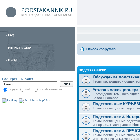
-
FAQ
-
РЕГИСТРАЦИЯ
Список форумов
-
ВХОД
ПОДСТАКАННИКИ
Обсуждение подстакан
Расширенный поиск
Темы, касающиеся общих вопро
Уголок коллекционера
форум
web
podstakannik.ru
Обсуждение тем, касающихся
коллекционеров
Подстаканные КУРЬЕ
Темы, посвященные курьезн
Подстаканник & Интер
Темы, посвященные подстака
интерьерах, декорациях Исто
Подстаканник & DESIG
Темы, посвященные творческ
изготовления, а также худож