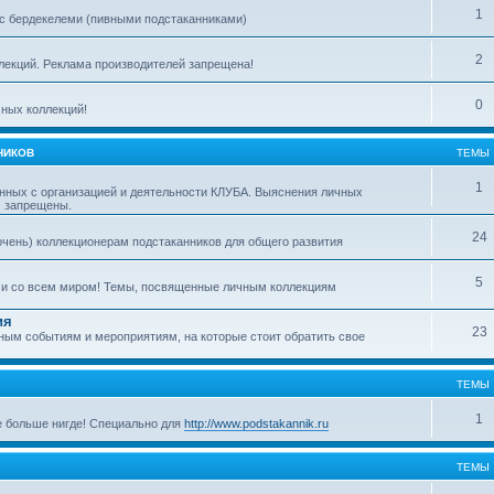
1
с бердекелеми (пивными подстаканниками)
2
ллекций. Реклама производителей запрещена!
0
ных коллекций!
НИКОВ
ТЕМЫ
1
нных с организацией и деятельности КЛУБА. Выяснения личных
м запрещены.
24
очень) коллекционерам подстаканников для общего развития
5
ми со всем миром! Темы, посвященные личным коллекциям
ия
23
ым событиям и мероприятиям, на которые стоит обратить свое
ТЕМЫ
1
е больше нигде! Специально для
http://www.podstakannik.ru
ТЕМЫ