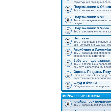
структурно и функциональн
Подстаканник & Общеп
Темы, касающиеся использов
Подстаканник & VIP
Темы, посвященные известны
людям
Подстаканник & Video
Темы, связанные с использо
Выставки
Темы, посвященные персонал
выставляемых в рамках гал
Атрибуция и Идентиф
Темы, касающиеся определен
определенной категории
Забота о подстаканник
Темы, связанные с вопросами
ремонта и реставрации подс
Оценка, Продажа, Пок
Сколько стоит? Хочу продать
подстаканников, предложения
Флуд и Флейм
Общение коллекционеров на 
КЛЕЙМА И ТОВАРНЫЕ ЗНАКИ
Клейма производителе
Темы, касающиеся клейм про