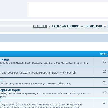
ГЛАВНАЯ
ПОДСТАКАННИКИ
БИРДЕКЕЛИ
ТЕМЫ
ников
89
сов о подстаканниках: модели, годы выпуска, материал и т.д. и т.п...
19
 способов реставрации, экспонирования и других хитростей
ЗЫ
21
ым фактам, касающихся нашего подстаканного братства
ьеры Истории
40
ннику, как примете времени, в Исторических событиях, в Исторических
рии.
N
40
ому процессу создания подстаканника, его эстетике, технологиям
ественно-техническому проектированию подстаканников и других