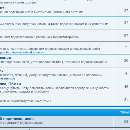
о взаимосвязанных форм.
ит
27
ания подстаканника в системе общественного питания
37
м людям и их подстаканникам, а также подстаканникам и их известным
57
ванием подстаканника в различных видеоматериалах
7
ьным выставкам, авторским подстаканникам и обсуждению работ,
ереи
http://www.podstakannik.ru
икация
26
ия подстаканников, установления истины, отнесения подстаканников к
ах
4
 заботы, лечения, ухода за подстаканниками, а также со способами
таканников
упка, Обмен
48
! Хочу купить! Хочу обменять! Темы, касающиеся определения ценности
 о покупке, продаже и их обмену.
31
любые "околоподстаканные" темы.
ТЕМЫ
й подстаканников
58
изводителей подстаканников