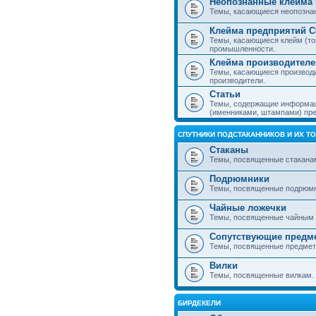
Неопознанные клейма 
Темы, касающиеся неопознанн
Клейма предприятий 
Темы, касающиеся клейм (то
промышленности.
Клейма производителе
Темы, касающиеся производ
производители.
Статьи
Темы, содержащие информаци
(именниками, штампами) пре
СПУТНИКИ ПОДСТАКАННИКОВ И ИХ Т
Стаканы
Темы, посвященные стакана
Подрюмники
Темы, посвященные подрюм
Чайные ложечки
Темы, посвященные чайным 
Сопутствующие предм
Темы, посвященные предмета
Вилки
Темы, посвященные вилкам.
БИРДЕКЕЛИ