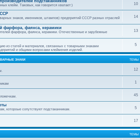
производителей подстаканников
10
ых клейм. Таковых, как говорится хватает:)
СССР
14
варных знаков, именников, штампов) предприятий СССР разных отраслей
й фарфора, фаянса, керамики
13
ителей фарфора, фаянса, керамики. Отечественные и зарубежные
5
ю из статей и материалов, связанных с товарными знаками
дприятий и общими вопросами клеймения изделий.
ОВАРНЫЕ ЗНАКИ
ТЕМЫ
12
м.
1
никам
45
ложечкам.
еты
5
м, котороые сопутствуют подстаканникам.
17
ТЕМЫ