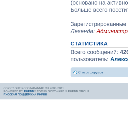
(основано на активн
Больше всего посети
Зарегистрированные 
Легенда:
Админист
СТАТИСТИКА
Всего сообщений:
42
пользователь:
Алекс
Список форумов
COPYRIGHT PODSTAKANNIK.RU 2006-2011.
POWERED BY
PHPBB
® FORUM SOFTWARE © PHPBB GROUP
РУССКАЯ ПОДДЕРЖКА PHPBB