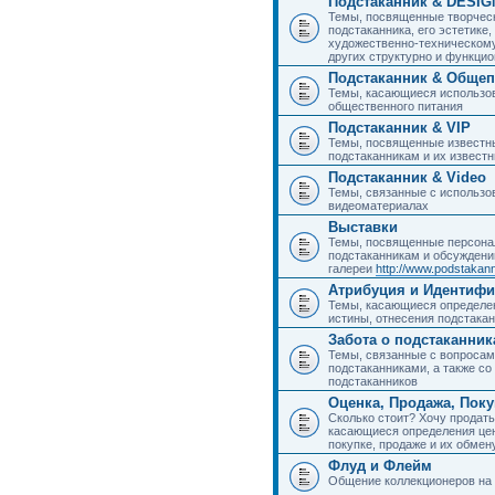
Подстаканник & DESIG
Темы, посвященные творчес
подстаканника, его эстетике,
художественно-техническому
других структурно и функци
Подстаканник & Общеп
Темы, касающиеся использов
общественного питания
Подстаканник & VIP
Темы, посвященные известны
подстаканникам и их извест
Подстаканник & Video
Темы, связанные с использо
видеоматериалах
Выставки
Темы, посвященные персона
подстаканникам и обсуждени
галереи
http://www.podstakann
Атрибуция и Идентиф
Темы, касающиеся определен
истины, отнесения подстакан
Забота о подстаканник
Темы, связанные с вопросами
подстаканниками, а также с
подстаканников
Оценка, Продажа, Пок
Сколько стоит? Хочу продать
касающиеся определения цен
покупке, продаже и их обмену
Флуд и Флейм
Общение коллекционеров на 