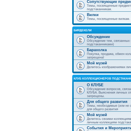
Сопутствующие предм
Темы, посвященные предмет
подстаканникам.
Вилки
Темы, посвященные вилкам.
БИРДЕКЕЛИ
Обсуждение
Обсуждение тем, связанных
подстаканниками)
Барахолка
Покупка, продажа, обмен ко
запрещена!
Мой музей
Делитесь изображениями лич
КЛУБ КОЛЛЕКЦИОНЕРОВ ПОДСТАКАН
О КЛУБЕ
Обсуждение вопросов, связа
КЛУБА. Выяснения личных о
запрещены.
Для общего развития
Темы, необходимые (или не 
для общего развития
Мой музей
Делитесь своими коллекция
личным коллекциям подстака
События и Мероприят