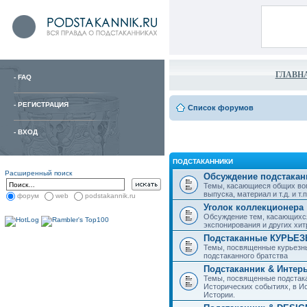
ГЛАВН
-
FAQ
-
РЕГИСТРАЦИЯ
Список форумов
-
ВХОД
ПОДСТАКАННИКИ
Расширенный поиск
Обсуждение подстакан
Темы, касающиеся общих воп
выпуска, материал и т.д. и т.п.
форум
web
podstakannik.ru
Уголок коллекционера
Обсуждение тем, касающихся
экспонирования и других хи
Подстаканные КУРЬЕ
Темы, посвященные курьезн
подстаканного братства
Подстаканник & Интер
Темы, посвященные подстака
Исторических событиях, в И
Истории.