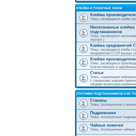
КЛЕЙМА И ТОВАРНЫЕ ЗНАКИ
Клейма производителе
Темы, касающиеся клейм про
Неопознанные клейма 
подстаканников
Темы, касающиеся неопознан
хватает:)
Клейма предприятий 
Темы, касающиеся клейм (то
предприятий СССР разных о
Клейма производителе
Темы, касающиеся производи
Отечественные и зарубежные
Статьи
Темы, содержащие информаци
с товарными знаками (именн
общими вопросами клеймени
СПУТНИКИ ПОДСТАКАННИКОВ И ИХ Т
Стаканы
Темы, посвященные стакана
Подрюмники
Темы, посвященные подрюм
Чайные ложечки
Темы, посвященные чайным 