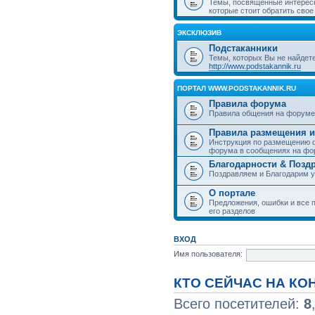
Темы, посвященные интерес
которые стоит обратить свое
ЭКСКЛЮЗИВ
Подстаканники
Темы, которых Вы не найдет
http://www.podstakannik.ru
ПОРТАЛ WWW.PODSTAKANNIK.RU
Правила форума
Правила общения на форуме
Правила размещения и
Инструкция по размещению ф
форума в сообщениях на фо
Благодарности & Позд
Поздравляем и Благодарим 
О портале
Предложения, ошибки и все п
его разделов
ВХОД
Имя пользователя:
КТО СЕЙЧАС НА К
Всего посетителей:
8