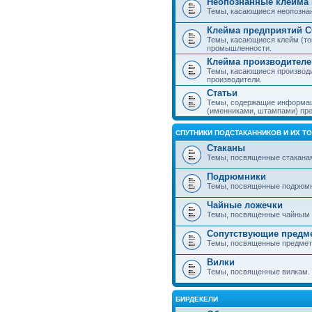
Неопознанные клейма 
Темы, касающиеся неопознанн
Клейма предприятий 
Темы, касающиеся клейм (то
промышленности.
Клейма производителе
Темы, касающиеся производ
производители.
Статьи
Темы, содержащие информаци
(именниками, штампами) пре
СПУТНИКИ ПОДСТАКАННИКОВ И ИХ Т
Стаканы
Темы, посвященные стакана
Подрюмники
Темы, посвященные подрюм
Чайные ложечки
Темы, посвященные чайным 
Сопутствующие предм
Темы, посвященные предмета
Вилки
Темы, посвященные вилкам.
БИРДЕКЕЛИ