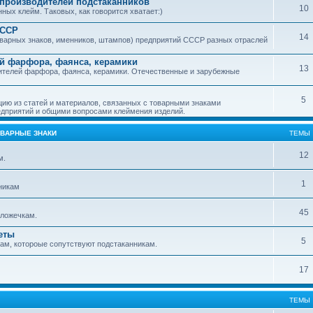
производителей подстаканников
10
ых клейм. Таковых, как говорится хватает:)
СССР
14
варных знаков, именников, штампов) предприятий СССР разных отраслей
й фарфора, фаянса, керамики
13
ителей фарфора, фаянса, керамики. Отечественные и зарубежные
5
ю из статей и материалов, связанных с товарными знаками
дприятий и общими вопросами клеймения изделий.
ОВАРНЫЕ ЗНАКИ
ТЕМЫ
12
м.
1
никам
45
ложечкам.
еты
5
м, котороые сопутствуют подстаканникам.
17
ТЕМЫ