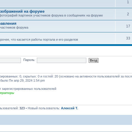
1
зображений на форуме
2
фотографий /картинок участников форума в сообщениях на форуме
равления
17
участников форума
33
рочее, что касается работы портала и его разделов
Пароль:
трированных: 0, скрытых: 0 и гостей: 20 (основано на активности пользователей за пос
 было Пн апр 29, 2024 1:54 pm
т зарегистрированных пользователей
дераторы
льзователей:
323
• Новый пользователь:
Алексей Т.