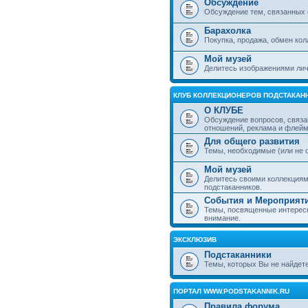
Обсуждение
Обсуждение тем, связанных 
Барахолка
Покупка, продажа, обмен ко
Мой музей
Делитесь изображениями лич
КЛУБ КОЛЛЕКЦИОНЕРОВ ПОДСТАКАН
О КЛУБЕ
Обсуждение вопросов, связа
отношений, реклама и флей
Для общего развития
Темы, необходимые (или не 
Мой музей
Делитесь своими коллекция
подстаканников.
События и Мероприят
Темы, посвященные интересн
внимание.
ЭКСКЛЮЗИВ
Подстаканники
Темы, которых Вы не найдет
ПОРТАЛ WWW.PODSTAKANNIK.RU
Правила форума