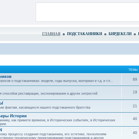
ГЛАВНАЯ
ПОДСТАКАННИКИ
БИРДЕКЕЛИ
ТЕМЫ
ников
89
сов о подстаканниках: модели, годы выпуска, материал и т.д. и т.п...
19
 способов реставрации, экспонирования и других хитростей
ЗЫ
21
ым фактам, касающихся нашего подстаканного братства
ьеры Истории
40
ннику, как примете времени, в Исторических событиях, в Исторических
рии.
N
40
ому процессу создания подстаканника, его эстетике, технологиям
ественно-техническому проектированию подстаканников и других