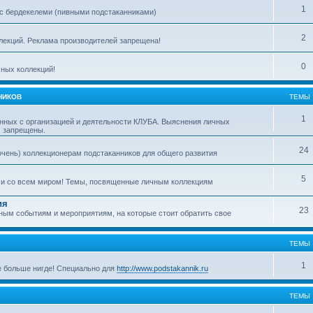
1
с бердекелеми (пивными подстаканниками)
2
ллекций. Реклама производителей запрещена!
0
ных коллекций!
НИКОВ
ТЕМЫ
1
нных с организацией и деятельности КЛУБА. Выяснения личных
м запрещены.
24
очень) коллекционерам подстаканников для общего развития
5
ми со всем миром! Темы, посвященные личным коллекциям
ия
23
ым событиям и мероприятиям, на которые стоит обратить свое
ТЕМЫ
1
е больше нигде! Специально для
http://www.podstakannik.ru
ТЕМЫ