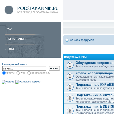
-
FAQ
-
РЕГИСТРАЦИЯ
Список форумов
-
ВХОД
ПОДСТАКАННИКИ
Обсуждение подстакан
Расширенный поиск
Темы, касающиеся общих вопро
Уголок коллекционера
форум
web
podstakannik.ru
Обсуждение тем, касающихся
коллекционеров
Подстаканные КУРЬЕ
Темы, посвященные курьезн
Подстаканник & Интер
Темы, посвященные подстака
интерьерах, декорациях Исто
Подстаканник & DESIG
Темы, посвященные творческ
изготовления, а также худож