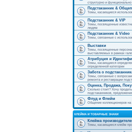
структурно и функциональн
Подстаканник & Общеп
Темы, касающиеся использов
Подстаканник & VIP
Темы, посвященные известны
людям
Подстаканник & Video
Темы, связанные с использо
Выставки
Темы, посвященные персонал
выставляемых в рамках гал
Атрибуция и Идентиф
Темы, касающиеся определен
определенной категории
Забота о подстаканник
Темы, связанные с вопросами
ремонта и реставрации подс
Оценка, Продажа, Пок
Сколько стоит? Хочу продать
подстаканников, предложения
Флуд и Флейм
Общение коллекционеров на 
КЛЕЙМА И ТОВАРНЫЕ ЗНАКИ
Клейма производителе
Темы, касающиеся клейм про