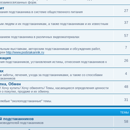
о взаимосвязанных форм.
ит
27
ания подстаканника в системе общественного питания
37
м людям и их подстаканникам, а также подстаканникам и их известным
57
ванием подстаканника в различных видеоматериалах
7
ьным выставкам, авторским подстаканникам и обсуждению работ,
ереи
http://www.podstakannik.ru
икация
26
ия подстаканников, установления истины, отнесения подстаканников к
ах
4
 заботы, лечения, ухода за подстаканниками, а также со способами
таканников
упка, Обмен
48
! Хочу купить! Хочу обменять! Темы, касающиеся определения ценности
 о покупке, продаже и их обмену.
31
любые "околоподстаканные" темы.
ТЕМЫ
й подстаканников
58
изводителей подстаканников