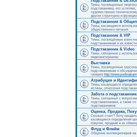
Подстаканник & DESIG
Темы, посвященные творчес
подстаканника, его эстетике,
художественно-техническому
других структурно и функци
Подстаканник & Общеп
Темы, касающиеся использов
общественного питания
Подстаканник & VIP
Темы, посвященные известны
подстаканникам и их извест
Подстаканник & Video
Темы, связанные с использо
видеоматериалах
Выставки
Темы, посвященные персона
подстаканникам и обсуждени
галереи
http://www.podstakann
Атрибуция и Идентиф
Темы, касающиеся определен
истины, отнесения подстакан
Забота о подстаканник
Темы, связанные с вопросами
подстаканниками, а также с
подстаканников
Оценка, Продажа, Пок
Сколько стоит? Хочу продать
касающиеся определения цен
покупке, продаже и их обмену
Флуд и Флейм
Общение коллекционеров на 