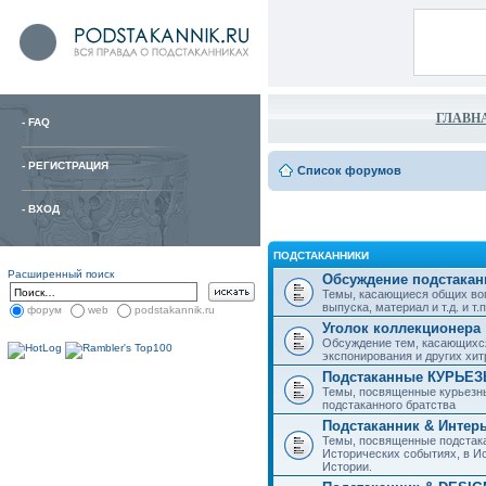
ГЛАВН
-
FAQ
-
РЕГИСТРАЦИЯ
Список форумов
-
ВХОД
ПОДСТАКАННИКИ
Расширенный поиск
Обсуждение подстакан
Темы, касающиеся общих воп
выпуска, материал и т.д. и т.п.
форум
web
podstakannik.ru
Уголок коллекционера
Обсуждение тем, касающихся
экспонирования и других хи
Подстаканные КУРЬЕ
Темы, посвященные курьезн
подстаканного братства
Подстаканник & Интер
Темы, посвященные подстака
Исторических событиях, в И
Истории.