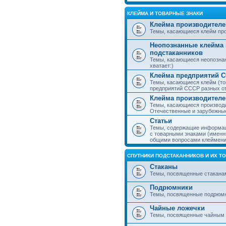
КЛЕЙМА И ТОВАРНЫЕ ЗНАКИ
Клейма производителе
Темы, касающиеся клейм про
Неопознанные клейма 
подстаканников
Темы, касающиеся неопознан
хватает:)
Клейма предприятий 
Темы, касающиеся клейм (то
предприятий СССР разных о
Клейма производителе
Темы, касающиеся производи
Отечественные и зарубежные
Статьи
Темы, содержащие информаци
с товарными знаками (именн
общими вопросами клеймени
СПУТНИКИ ПОДСТАКАННИКОВ И ИХ Т
Стаканы
Темы, посвященные стакана
Подрюмники
Темы, посвященные подрюм
Чайные ложечки
Темы, посвященные чайным 