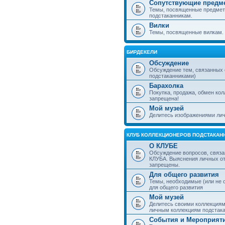
Сопутствующие предм
Темы, посвященные предмет
подстаканникам.
Вилки
Темы, посвященные вилкам.
БИРДЕКЕЛИ
Обсуждение
Обсуждение тем, связанных
подстаканниками)
Барахолка
Покупка, продажа, обмен ко
запрещена!
Мой музей
Делитесь изображениями лич
КЛУБ КОЛЛЕКЦИОНЕРОВ ПОДСТАКАН
О КЛУБЕ
Обсуждение вопросов, связа
КЛУБА. Выяснения личных о
запрещены.
Для общего развития
Темы, необходимые (или не 
для общего развития
Мой музей
Делитесь своими коллекция
личным коллекциям подстака
События и Мероприят