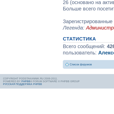
26 (основано на акти
Больше всего посети
Зарегистрированные 
Легенда:
Админист
СТАТИСТИКА
Всего сообщений:
42
пользователь:
Алекс
Список форумов
COPYRIGHT PODSTAKANNIK.RU 2006-2011.
POWERED BY
PHPBB
® FORUM SOFTWARE © PHPBB GROUP
РУССКАЯ ПОДДЕРЖКА PHPBB