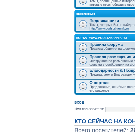
Темы, посвященные интерес
которые стоит обратить свое
ЭКСКЛЮЗИВ
Подстаканники
Темы, которых Вы не найдет
http://www.podstakannik.ru
ПОРТАЛ WWW.PODSTAKANNIK.RU
Правила форума
Правила общения на форуме
Правила размещения и
Инструкция по размещению ф
форума в сообщениях на фо
Благодарности & Позд
Поздравляем и Благодарим 
О портале
Предложения, ошибки и все п
его разделов
ВХОД
Имя пользователя:
КТО СЕЙЧАС НА К
Всего посетителей:
2