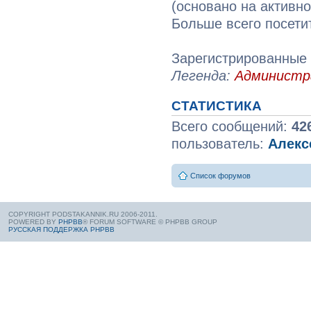
(основано на активн
Больше всего посети
Зарегистрированные 
Легенда:
Админист
СТАТИСТИКА
Всего сообщений:
42
пользователь:
Алекс
Список форумов
COPYRIGHT PODSTAKANNIK.RU 2006-2011.
POWERED BY
PHPBB
® FORUM SOFTWARE © PHPBB GROUP
РУССКАЯ ПОДДЕРЖКА PHPBB