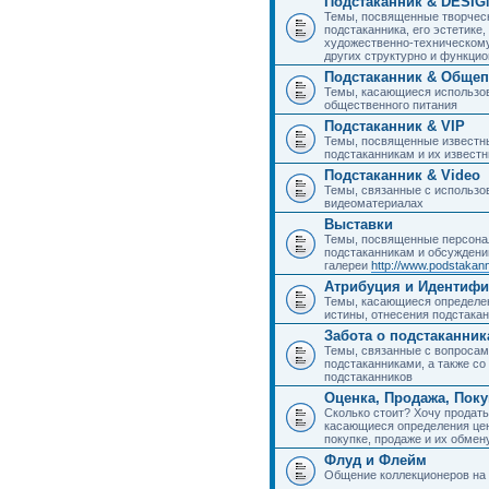
Подстаканник & DESIG
Темы, посвященные творчес
подстаканника, его эстетике,
художественно-техническому
других структурно и функци
Подстаканник & Общеп
Темы, касающиеся использов
общественного питания
Подстаканник & VIP
Темы, посвященные известны
подстаканникам и их извест
Подстаканник & Video
Темы, связанные с использо
видеоматериалах
Выставки
Темы, посвященные персона
подстаканникам и обсуждени
галереи
http://www.podstakann
Атрибуция и Идентиф
Темы, касающиеся определен
истины, отнесения подстакан
Забота о подстаканник
Темы, связанные с вопросами
подстаканниками, а также с
подстаканников
Оценка, Продажа, Пок
Сколько стоит? Хочу продать
касающиеся определения цен
покупке, продаже и их обмену
Флуд и Флейм
Общение коллекционеров на 