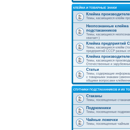
КЛЕЙМА И ТОВАРНЫЕ ЗНАКИ
Клейма производителе
Темы, касающиеся клейм про
Неопознанные клейма 
подстаканников
Темы, касающиеся неопознан
хватает:)
Клейма предприятий 
Темы, касающиеся клейм (то
предприятий СССР разных о
Клейма производителе
Темы, касающиеся производи
Отечественные и зарубежные
Статьи
Темы, содержащие информаци
с товарными знаками (именн
общими вопросами клеймени
СПУТНИКИ ПОДСТАКАННИКОВ И ИХ Т
Стаканы
Темы, посвященные стакана
Подрюмники
Темы, посвященные подрюм
Чайные ложечки
Темы, посвященные чайным 