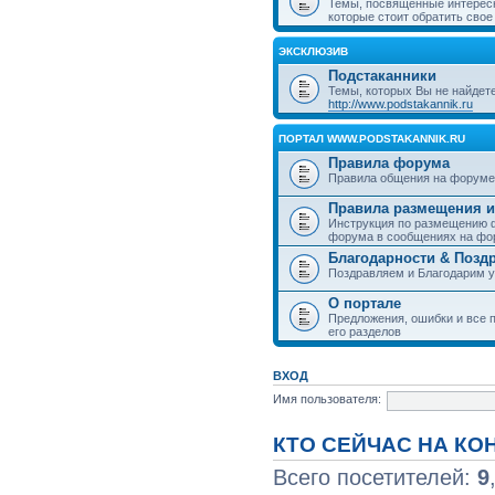
Темы, посвященные интерес
которые стоит обратить свое
ЭКСКЛЮЗИВ
Подстаканники
Темы, которых Вы не найдет
http://www.podstakannik.ru
ПОРТАЛ WWW.PODSTAKANNIK.RU
Правила форума
Правила общения на форуме
Правила размещения и
Инструкция по размещению ф
форума в сообщениях на фо
Благодарности & Позд
Поздравляем и Благодарим 
О портале
Предложения, ошибки и все п
его разделов
ВХОД
Имя пользователя:
КТО СЕЙЧАС НА К
Всего посетителей:
9