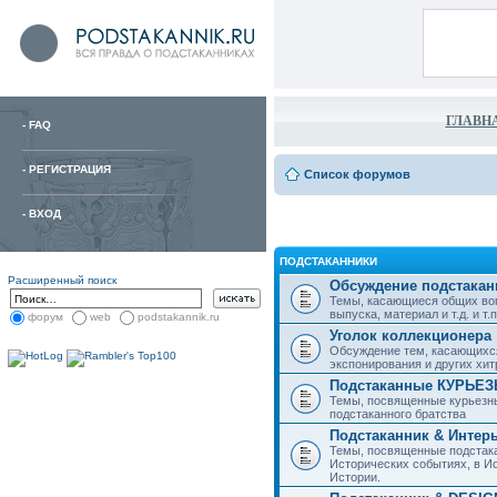
ГЛАВН
-
FAQ
-
РЕГИСТРАЦИЯ
Список форумов
-
ВХОД
ПОДСТАКАННИКИ
Расширенный поиск
Обсуждение подстакан
Темы, касающиеся общих воп
выпуска, материал и т.д. и т.п.
форум
web
podstakannik.ru
Уголок коллекционера
Обсуждение тем, касающихся
экспонирования и других хи
Подстаканные КУРЬЕ
Темы, посвященные курьезн
подстаканного братства
Подстаканник & Интер
Темы, посвященные подстака
Исторических событиях, в И
Истории.