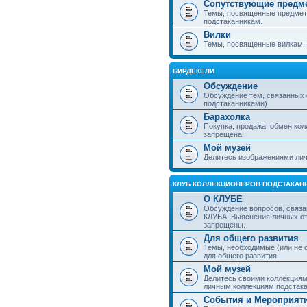
Сопутствующие предм
Темы, посвященные предмет
подстаканникам.
Вилки
Темы, посвященные вилкам.
БИРДЕКЕЛИ
Обсуждение
Обсуждение тем, связанных
подстаканниками)
Барахолка
Покупка, продажа, обмен ко
запрещена!
Мой музей
Делитесь изображениями лич
КЛУБ КОЛЛЕКЦИОНЕРОВ ПОДСТАКАН
О КЛУБЕ
Обсуждение вопросов, связа
КЛУБА. Выяснения личных о
запрещены.
Для общего развития
Темы, необходимые (или не 
для общего развития
Мой музей
Делитесь своими коллекция
личным коллекциям подстака
События и Мероприят