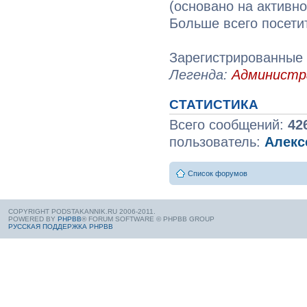
(основано на активн
Больше всего посети
Зарегистрированные 
Легенда:
Админист
СТАТИСТИКА
Всего сообщений:
42
пользователь:
Алекс
Список форумов
COPYRIGHT PODSTAKANNIK.RU 2006-2011.
POWERED BY
PHPBB
® FORUM SOFTWARE © PHPBB GROUP
РУССКАЯ ПОДДЕРЖКА PHPBB