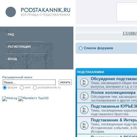
ГЛАВН
-
FAQ
-
РЕГИСТРАЦИЯ
Список форумов
-
ВХОД
ПОДСТАКАННИКИ
Расширенный поиск
Обсуждение подстакан
Темы, касающиеся общих воп
выпуска, материал и т.д. и т.п.
форум
web
podstakannik.ru
Уголок коллекционера
Обсуждение тем, касающихся
экспонирования и других хи
Подстаканные КУРЬЕ
Темы, посвященные курьезн
подстаканного братства
Подстаканник & Интер
Темы, посвященные подстака
Исторических событиях, в И
Истории.