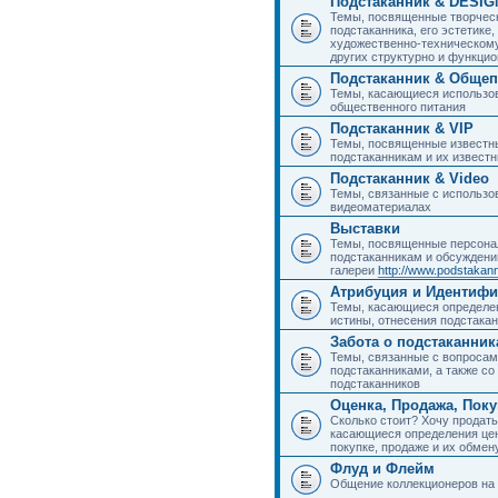
Подстаканник & DESIG
Темы, посвященные творчес
подстаканника, его эстетике,
художественно-техническому
других структурно и функци
Подстаканник & Общеп
Темы, касающиеся использов
общественного питания
Подстаканник & VIP
Темы, посвященные известны
подстаканникам и их извест
Подстаканник & Video
Темы, связанные с использо
видеоматериалах
Выставки
Темы, посвященные персона
подстаканникам и обсуждени
галереи
http://www.podstakann
Атрибуция и Идентиф
Темы, касающиеся определен
истины, отнесения подстакан
Забота о подстаканник
Темы, связанные с вопросами
подстаканниками, а также с
подстаканников
Оценка, Продажа, Пок
Сколько стоит? Хочу продать
касающиеся определения цен
покупке, продаже и их обмену
Флуд и Флейм
Общение коллекционеров на 