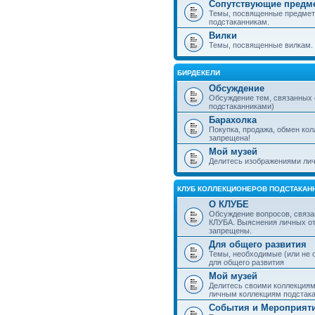
Сопутствующие предм
Темы, посвященные предмет
подстаканникам.
Вилки
Темы, посвященные вилкам.
БИРДЕКЕЛИ
Обсуждение
Обсуждение тем, связанных
подстаканниками)
Барахолка
Покупка, продажа, обмен ко
запрещена!
Мой музей
Делитесь изображениями лич
КЛУБ КОЛЛЕКЦИОНЕРОВ ПОДСТАКАН
О КЛУБЕ
Обсуждение вопросов, связа
КЛУБА. Выяснения личных о
запрещены.
Для общего развития
Темы, необходимые (или не 
для общего развития
Мой музей
Делитесь своими коллекция
личным коллекциям подстака
События и Мероприят