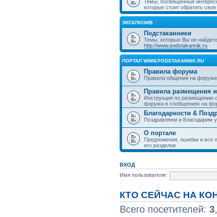
Темы, посвященные интерес
которые стоит обратить свое
ЭКСКЛЮЗИВ
Подстаканники
Темы, которых Вы не найдет
http://www.podstakannik.ru
ПОРТАЛ WWW.PODSTAKANNIK.RU
Правила форума
Правила общения на форуме
Правила размещения и
Инструкция по размещению ф
форума в сообщениях на фо
Благодарности & Позд
Поздравляем и Благодарим 
О портале
Предложения, ошибки и все п
его разделов
ВХОД
Имя пользователя:
КТО СЕЙЧАС НА К
Всего посетителей:
3