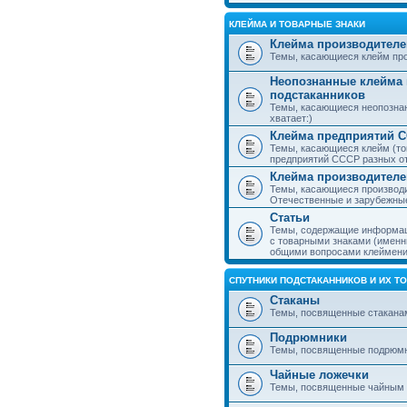
КЛЕЙМА И ТОВАРНЫЕ ЗНАКИ
Клейма производителе
Темы, касающиеся клейм про
Неопознанные клейма 
подстаканников
Темы, касающиеся неопознан
хватает:)
Клейма предприятий 
Темы, касающиеся клейм (то
предприятий СССР разных о
Клейма производителе
Темы, касающиеся производи
Отечественные и зарубежные
Статьи
Темы, содержащие информаци
с товарными знаками (именн
общими вопросами клеймени
СПУТНИКИ ПОДСТАКАННИКОВ И ИХ Т
Стаканы
Темы, посвященные стакана
Подрюмники
Темы, посвященные подрюм
Чайные ложечки
Темы, посвященные чайным 