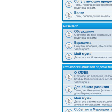
Сопутствующие предм
Темы, посвященные предмет
подстаканникам.
Вилки
Темы, посвященные вилкам.
БИРДЕКЕЛИ
Обсуждение
Обсуждение тем, связанных
подстаканниками)
Барахолка
Покупка, продажа, обмен ко
запрещена!
Мой музей
Делитесь изображениями лич
КЛУБ КОЛЛЕКЦИОНЕРОВ ПОДСТАКАН
О КЛУБЕ
Обсуждение вопросов, связа
КЛУБА. Выяснения личных о
запрещены.
Для общего развития
Темы, необходимые (или не 
для общего развития
Мой музей
Делитесь своими коллекция
личным коллекциям подстака
События и Мероприят