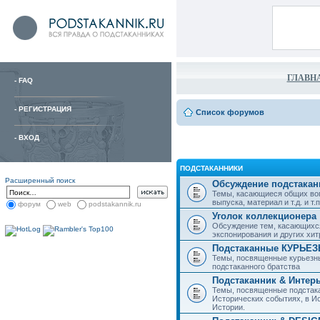
ГЛАВН
-
FAQ
-
РЕГИСТРАЦИЯ
Список форумов
-
ВХОД
ПОДСТАКАННИКИ
Расширенный поиск
Обсуждение подстакан
Темы, касающиеся общих воп
выпуска, материал и т.д. и т.п.
форум
web
podstakannik.ru
Уголок коллекционера
Обсуждение тем, касающихся
экспонирования и других хи
Подстаканные КУРЬЕ
Темы, посвященные курьезн
подстаканного братства
Подстаканник & Интер
Темы, посвященные подстака
Исторических событиях, в И
Истории.