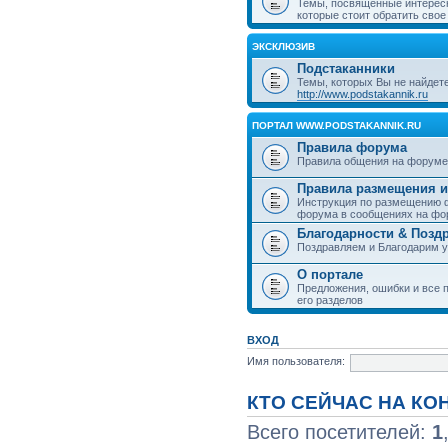
Темы, посвященные интерес
которые стоит обратить свое
ЭКСКЛЮЗИВ
Подстаканники
Темы, которых Вы не найдет
http://www.podstakannik.ru
ПОРТАЛ WWW.PODSTAKANNIK.RU
Правила форума
Правила общения на форуме
Правила размещения и
Инструкция по размещению ф
форума в сообщениях на фо
Благодарности & Позд
Поздравляем и Благодарим 
О портале
Предложения, ошибки и все п
его разделов
ВХОД
Имя пользователя:
КТО СЕЙЧАС НА К
Всего посетителей:
1