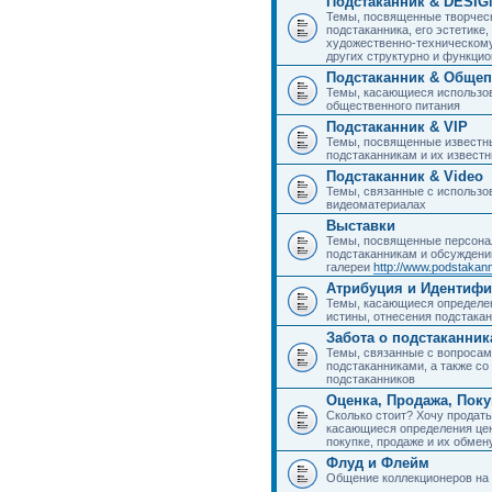
Подстаканник & DESIG
Темы, посвященные творчес
подстаканника, его эстетике,
художественно-техническому
других структурно и функци
Подстаканник & Общеп
Темы, касающиеся использов
общественного питания
Подстаканник & VIP
Темы, посвященные известны
подстаканникам и их извест
Подстаканник & Video
Темы, связанные с использо
видеоматериалах
Выставки
Темы, посвященные персона
подстаканникам и обсуждени
галереи
http://www.podstakann
Атрибуция и Идентиф
Темы, касающиеся определен
истины, отнесения подстакан
Забота о подстаканник
Темы, связанные с вопросами
подстаканниками, а также с
подстаканников
Оценка, Продажа, Пок
Сколько стоит? Хочу продать
касающиеся определения цен
покупке, продаже и их обмену
Флуд и Флейм
Общение коллекционеров на 