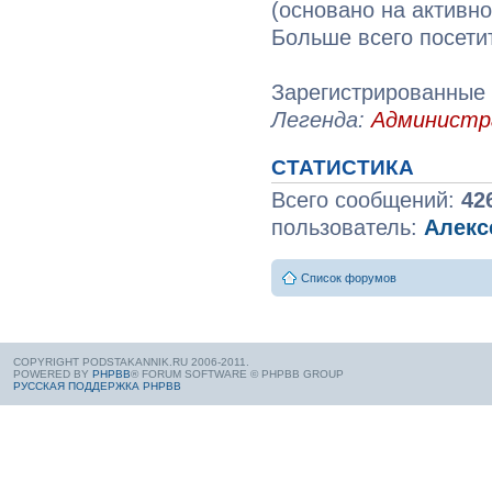
(основано на активн
Больше всего посети
Зарегистрированные 
Легенда:
Админист
СТАТИСТИКА
Всего сообщений:
42
пользователь:
Алекс
Список форумов
COPYRIGHT PODSTAKANNIK.RU 2006-2011.
POWERED BY
PHPBB
® FORUM SOFTWARE © PHPBB GROUP
РУССКАЯ ПОДДЕРЖКА PHPBB