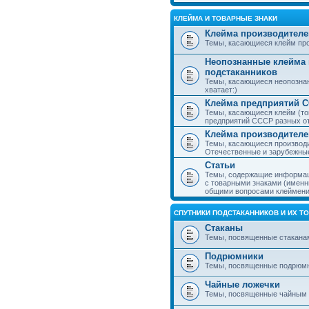
КЛЕЙМА И ТОВАРНЫЕ ЗНАКИ
Клейма производителе
Темы, касающиеся клейм про
Неопознанные клейма 
подстаканников
Темы, касающиеся неопознан
хватает:)
Клейма предприятий 
Темы, касающиеся клейм (то
предприятий СССР разных о
Клейма производителе
Темы, касающиеся производи
Отечественные и зарубежные
Статьи
Темы, содержащие информаци
с товарными знаками (именн
общими вопросами клеймени
СПУТНИКИ ПОДСТАКАННИКОВ И ИХ Т
Стаканы
Темы, посвященные стакана
Подрюмники
Темы, посвященные подрюм
Чайные ложечки
Темы, посвященные чайным 